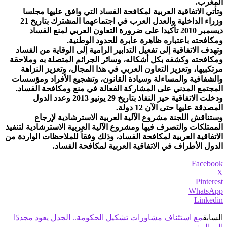
المغرب.
وتأتي الاتفاقية العربية لمكافحة الفساد التي وافق عليها مجلسا
وزراء الداخلية والعدل العرب في اجتماعهما المشترك بتاريخ 21
ديسمبر 2010 تأكيدا على ضرورة التعاون العربي لمنع الفساد
ومكافحته باعتباره ظاهرة عابرة للحدود الوطنية.
وتهدف الاتفاقية إلى تفعيل التدابير الرامية إلى الوقاية من الفساد
ومكافحته وكشفه بكل أشكاله، وسائر الجرائم المتصلة به وملاحقة
مرتكبيها، وتعزيز التعاون العربي في هذا المجال، وتعزيز النزاهة
والشفافية والمساءلة وسيادة القانون، وتشجيع الأفراد ومؤسسات
المجتمع المدني على المشاركة الفعالة في منع ومكافحة الفساد.
ودخلت الاتفاقية حيز النفاذ بتاريخ 29 يونيو 2013 وعدد الدول
المصدقة عليها حتى الآن 12 دولة.
وستناقش اللجنة مشروع الآلية العربية الاسترشادية لإرجاع
الممتلكات والتصرف فيها ومشروع الآلية العربية الاسترشادية لتنفيذ
الاتفاقية العربية لمكافحة الفساد، وذلك وفقاً للملاحظات الواردة من
الدول الأطراف في الاتفاقية العربية لمكافحة الفساد.
Facebook
X
Pinterest
WhatsApp
Linkedin
السابق
مع استئناف مشاورات تشكيل الحكومة.. الجدل يعود مجددًا