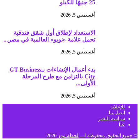
25 جنيهًا للكيلو
أغسطس 5, 2026
الاستعداد لإطلاق أول شقق فندقية
تحمل علامة «نوبو» العالمية في مصر...
أغسطس 5, 2026
بدء أعمال الإنشاءات بـGT Business
City بالتزامن مع طرح المرحلة
الأولى...
أغسطس 5, 2026
للإعلان
اتصل بنا
سياسة النشر
عنا
© جميع الحقوق محفوظة لـــ
لحظة نيوز
2026