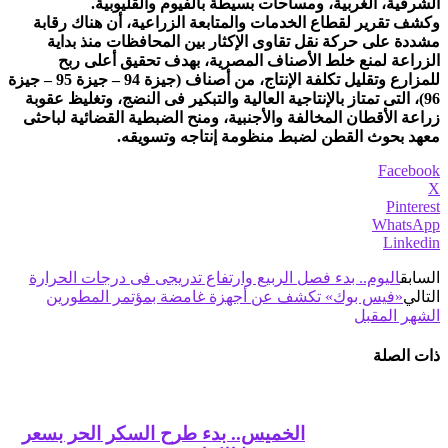
الشرقية، الغربية، ومساحات بسيطة بالفيوم والقليوبية.
وكشف تقرير لقطاع الخدمات والمتابعة الزراعية، أن هناك رقابة
مشددة على حركة نقل تقاوى الإكثار بين المحافظات منذ بداية
الزراعة لمنع خلط الأصناف المصرية، بهدف تحقيق أعلى ربح
للمزارع وتقليل تكلفة الإنتاج، من أصناف (جيزة 94 – جيزة 95 – جيزة
96)، التى تمتاز بالإنتاجية العالية والتبكير فى النضج، وتغليظ عقوبة
زراعة الأقطان المخالفة والأجنبية، ومنح الضبطية القضائية لباحثى
معهد بحوث القطن لضبط منظومة إنتاجه وتسويقه.
Facebook
X
Pinterest
WhatsApp
Linkedin
السابق
اليوم.. بدء فصل الربيع وارتفاع تدريجى فى درجات الحرارة
التالي
«فيس بوك» تكشف عن أجهزة غامضة بمؤتمر المطورين
الشهر المقبل
ذات الصلة
الخميس.. بدء طرح السكر الحر بسعر