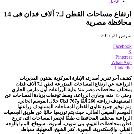
عاجل
ارتفاع مساحات القطن لـ7 آلاف فدان فى 14
محافظة مصرية
مارس 21, 2017
Facebook
X
Pinterest
WhatsApp
Linkedin
كشف آخر تقرير أصدرته الإدارة المركزية لشئون المديريات
الزراعية عن ارتفاع المساحات المنزرعة قطن لـ7 آلاف فدان
بمختلف محافظات مصر منذ بداية الزراعات أول مارس الجاري
وحتى 15 منه، وجارى الزراعة، وسط توقعات بزيادة المساحات عن
المستهدف زراعته 260 ألفًا و767 فدانًا خلال الموسم الحالي.
وتم توفير جميع تقاوى القطن للمساحات المستهدف زراعتها
الموسم الصيفي الحالي، حيث يتم توزيعها حاليًا عن طريق الجمعيات
الزراعية بمختلف المحافظات طبقًا لحصر المساحات التى تزرع
قطن بمحافظات الفيوم، بنى سويف، أسيوط، سوهاج، المنيا بالوجه
القبلي، والإسكندرية، البحيرة، كفر الشيخ، الدقهلية، دمياط،