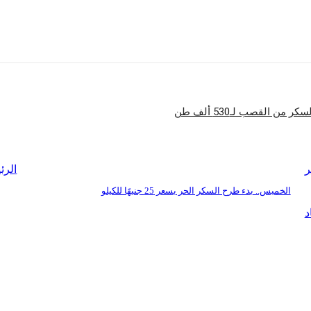
شارك
ن القصب لـ530 ألف طن
ر
الرئ
الخميس.. بدء طرح السكر الحر بسعر 25 جنيهًا للكيلو
د
بنا
للإعلان