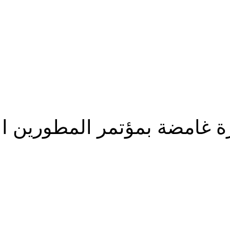
غامضة بمؤتمر المطورين ال
شارك