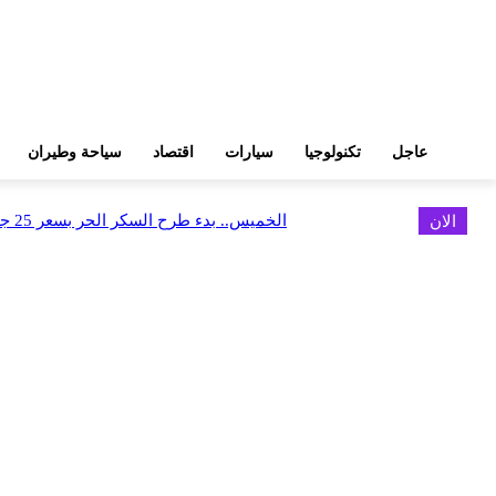
عاجل
تكنولوجيا
سيارات
اقتصاد
سياحة وطيران
الان
الخميس.. بدء طرح السكر الحر بسعر 25 جنيهًا للكيلو
اخر الاخبار
البورصة وجهاز التمثيل التجاري يروجان لسوق المال وجذب الاستثمارات الأجن
أغسطس 6, 2026
FEDIS وحلول تتشاركان في تطوير أول منصة للسياحة الصحية بالمنطقة
أغسطس 6, 2026