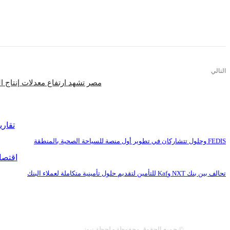
التالي
مصر تشهد ارتفاع معدلات إنتاج السكر م
اقرأ المزيد
تقاري
FEDIS وحلول تتشاركان في تطوير أول منصة للسياحة الصحية بالمنطقة
اقتصا
تحالف بين بنك NXT وKaf للتأمين لتقديم حلول تأمينية متكاملة لعملاء البنك
عنا
سياسة النشر
اتصل 
© جميع الحقوق محفوظة - لحظة نيوز