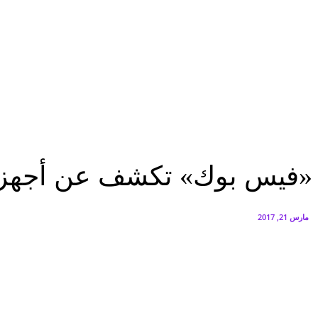
البنك العربي يطلق حملة الاسترداد النقدي الصيفية
أغسطس 6, 2026
سيتي إيدج توقع شراكة مع ڤودافون مصر لتوفير خدمات Triple Play الذكية بمشروع داون تاون بالعلمين الجديدة
أغسطس 6, 2026
الرئيسية
«فيس بوك» تكشف عن أجهزة غامضة بمؤتمر المطورين الشهر المقبل
الرئيسية
عاجل
منوعات
«فيس بوك» تكشف عن أجهزة 
مارس 21, 2017