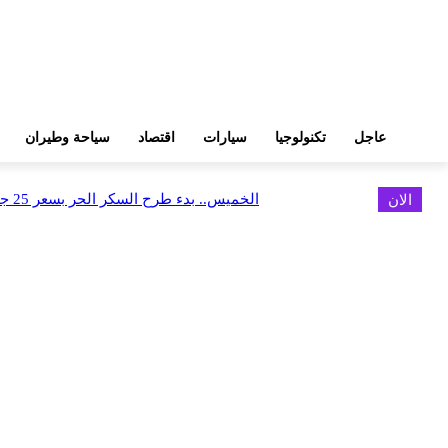
عاجل
تكنولوجيا
سيارات
اقتصاد
سياحة وطيران
الان
الخميس.. بدء طرح السكر الحر بسعر 25 جنيهًا للكيلو
اخر الاخبار
البورصة وجهاز التمثيل التجاري يروجان لسوق المال وجذب الاستثمارات الأجن
أغسطس 6, 2026
FEDIS وحلول تتشاركان في تطوير أول منصة للسياحة الصحية بالمنطقة
أغسطس 6, 2026