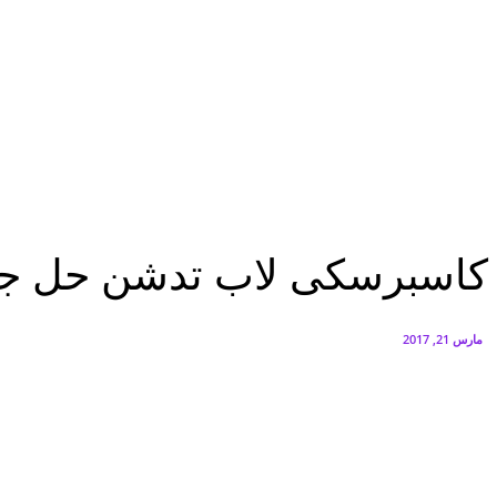
البنك العربي يطلق حملة الاسترداد النقدي الصيفية
أغسطس 6, 2026
سيتي إيدج توقع شراكة مع ڤودافون مصر لتوفير خدمات Triple Play الذكية بمشروع داون تاون بالعلمين الجديدة
أغسطس 6, 2026
تكنولوجيا
كاسبرسكى لاب تدشن حل جديد يعزز حماية البنية التحتية لشبكات الطاقة بالعالم
تكنولوجيا
كاسبرسكى لاب تدشن حل جديد ي
مارس 21, 2017