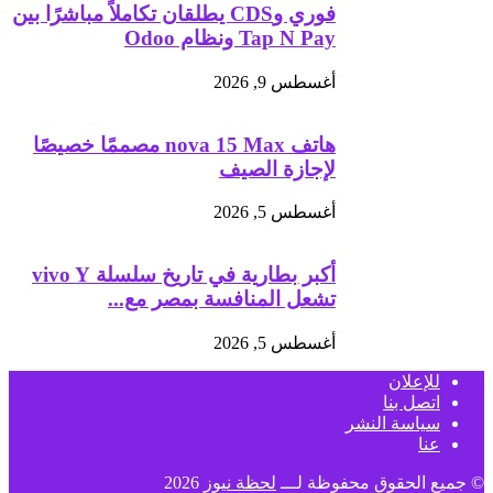
فوري وCDS يطلقان تكاملاً مباشرًا بين
Tap N Pay ونظام Odoo
أغسطس 9, 2026
هاتف nova 15 Max مصممًا خصيصًا
لإجازة الصيف
أغسطس 5, 2026
أكبر بطارية في تاريخ سلسلة vivo Y
تشعل المنافسة بمصر مع...
أغسطس 5, 2026
للإعلان
اتصل بنا
سياسة النشر
عنا
© جميع الحقوق محفوظة لـــ
لحظة نيوز
2026