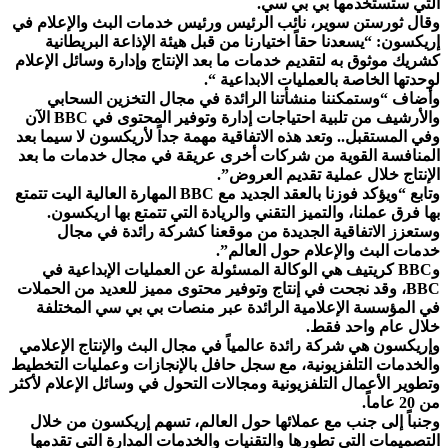
التي ستستخدمها بي بي سي.
وقال ثورستن سوير، نائب الرئيس ورئيس خدمات البث والإعلام في
إريكسون: “يسعدنا حقاً اختيارنا من قبل هيئة الإذاعة البريطانية
كشريك موثوق به لتقديم خدمات ما بعد الإنتاج وإدارة وسائل الإعلام
لوحدتها الخاصة بالعمليات الابداعية “.
وأضاف “وستمكننا منشأتنا الرائدة في مجال التخزين السحابي
والأرشيف من تلبية احتياجات إدارة وتوفير المحتوى في BBC الآن
وفي المستقبل.. وتعد هذه الاتفاقية مهمة جداً لأريكسون لا سيما بعد
المنافسة القوية من شركات أخرى عريقة في مجال خدمات ما بعد
الإنتاج خلال عملية تقديم العروض”.
وتابع “ويؤكد فوزنا بالعقد الجديد مع BBC المهارة العالية اليت تتمتع
بها فرق عملنا، والتميز التقني والريادة التي تتمتع بها اريكسون.
وستعزز الاتفاقية الجديدة من موقعنا كشركة رائدة في مجال
خدمات البث والإعلام حول العالم”.
وBBC كريتيف هي الوكالة المسئولة عن العمليات الإبداعية في
BBC، وقد نجحت في إنتاج وتوفير محتوى مميز للعديد من الحملات
في المؤسسة الإعلامية الرائدة عبر منصات بي بي سي المختلفة
خلال عام واحد فقط.
وإريكسون هي شركة رائدة عالمياً في مجال البث والإنتاج الإعلامي
والخدمات التلفزيونية، مع سجل حافل بالإنجازات وعمليات التخطيط
وتطوير الأعمال التلفزيونية ومجالات التحول في وسائل الإعلام لأكثر
من 20 عاماً.
وجنباً إلى جنب مع عملائها حول العالم، تسهم إريكسون من خلال
التصميمات التي تطورها والتقنيات والخدمات المدارة التي تقدمها