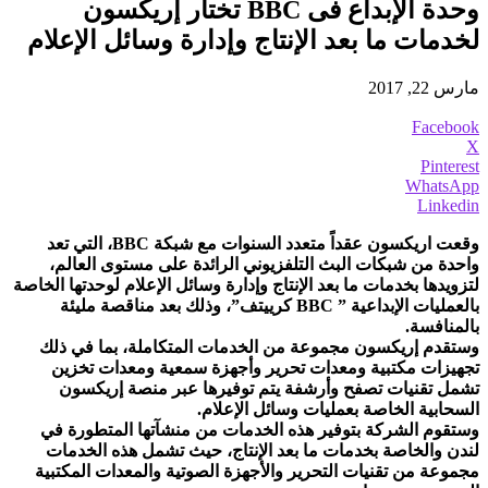
وحدة الإبداع فى BBC تختار إريكسون
لخدمات ما بعد الإنتاج وإدارة وسائل الإعلام
مارس 22, 2017
Facebook
X
Pinterest
WhatsApp
Linkedin
وقعت اريكسون عقداً متعدد السنوات مع شبكة BBC، التي تعد
واحدة من شبكات البث التلفزيوني الرائدة على مستوى العالم،
لتزويدها بخدمات ما بعد الإنتاج وإدارة وسائل الإعلام لوحدتها الخاصة
بالعمليات الإبداعية ” BBC كرييتف”، وذلك بعد مناقصة مليئة
بالمنافسة.
وستقدم إريكسون مجموعة من الخدمات المتكاملة، بما في ذلك
تجهيزات مكتبية ومعدات تحرير وأجهزة سمعية ومعدات تخزين
تشمل تقنيات تصفح وأرشفة يتم توفيرها عبر منصة إريكسون
السحابية الخاصة بعمليات وسائل الإعلام.
وستقوم الشركة بتوفير هذه الخدمات من منشآتها المتطورة في
لندن والخاصة بخدمات ما بعد الإنتاج، حيث تشمل هذه الخدمات
مجموعة من تقنيات التحرير والأجهزة الصوتية والمعدات المكتبية