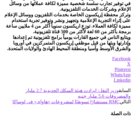
في توفير تجارب سلسة شخصية مميزة لكافة عملائها من وسائل
الإعلام وشركات الخدمات التلفزيونية.
وتركز محفظة إريكسون الخاصة بخدمات التلفزيون ووسائل الإعلام
على إثراء التجربة الإعلامية وتجهيز ونشر وتوفير تجربة استخدام
مميزة لكافة العملاء. توزع اريكسون سنوياً أكثر من 4 ملايين ساعة
برمجة بأكثر من 60 لغة لأكثر من 500 قناة تلفزيونية.
ويتابع الناس في جميع القارات يومياً برامج تلفزيونية تم إعدادها
وإدارتها وبثها من قبل موظفي إريكسون المتمركزين في أوروبا
والشرق الأوسط وآسيا ومنطقة المحيط الهادئ والولايات المتحدة.
Facebook
X
Pinterest
WhatsApp
Linkedin
السابق
وزير النقل: إيرادت هيئة السكك الحديدية 2.7 مليار
والمصروفات 5.6 مليار جنيه
التالي
RMC مستشارًا تسويقيًا لمشروعات «هاواى» فى لوساكا
ذات الصلة