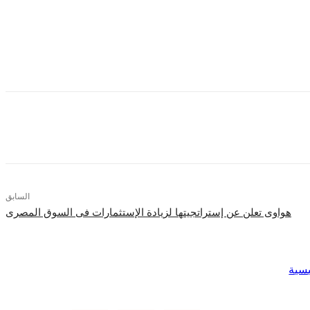
المصرفية بشكل تكاملي واستخدامها بفاعلية بأسعار مقبولة وتنافسية
 مميزة من بنك واحد سواء من خلال تطبيقات التكنولوجية أو العادية.
واء الافراد أو عملاء شركات كبري وأيضا قطاع المشروعات الصغيرة
واعد ودوره الاستراتيجي في دفع عجلة التقدم وتحقيق التنمية الشاملة.
ء عبر الانترنت البنكي والهاتف البنكي وأيضا ماكينات الصراف الآلي.
السابق
هواوى تعلن عن إستراتجيتها لزيادة الإستثمارات فى السوق المصرى
يسية