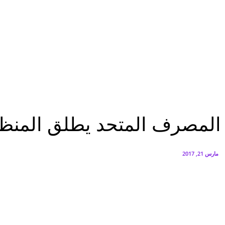
البنك العربي يطلق حملة الاسترداد النقدي الصيفية
أغسطس 6, 2026
سيتي إيدج توقع شراكة مع ڤودافون مصر لتوفير خدمات Triple Play الذكية بمشروع داون تاون بالعلمين الجديدة
أغسطس 6, 2026
اقتصاد
المصرف المتحد يطلق المنظومة الرقمية الذكية لحلول الاستعلام الائتمانى الذاتى
اقتصاد
المصرف المتحد يطلق المنظومة
مارس 21, 2017