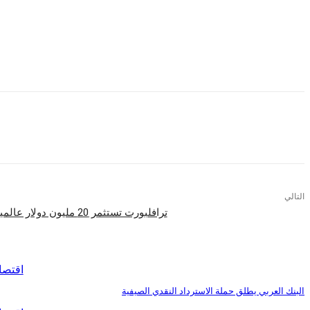
والشمول المالي يعنى الوصول الي جميع الفئات باختلاف توزيعا
لذلك قام المصرف المتحد بوضع خطة متكاملة لتوسيع نطاق الشمول 
ومن هذا المنطلق قام بت
التالي
ترافلبورت تستثمر 20 مليون دولار عالمياً من أجل زيادة الابتكار فى 2017
اقرأ المزيد
اقتصا
البنك العربي يطلق حملة الاسترداد النقدي الصيفية