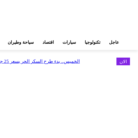
عاجل
تكنولوجيا
سيارات
اقتصاد
سياحة وطيران
الان
الخميس.. بدء طرح السكر الحر بسعر 25 جنيهًا للكيلو
اخر الاخبار
البورصة وجهاز التمثيل التجاري يروجان لسوق المال وجذب الاستثمارات الأجن
أغسطس 6, 2026
FEDIS وحلول تتشاركان في تطوير أول منصة للسياحة الصحية بالمنطقة
أغسطس 6, 2026