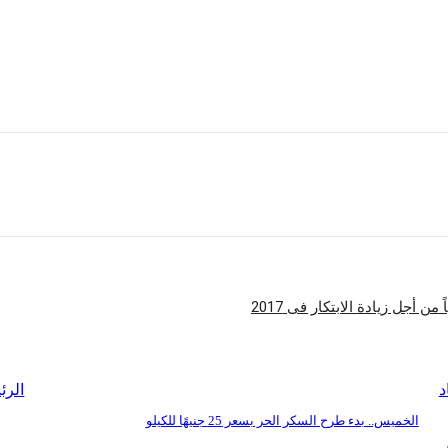
تهم الجغرافية وإمكانية الحصول على جميع الخدمات والحلول المالية و
وبطريقة
المالي ضمن أهدافه الاستراتيجية للوصول لأكبر شريحة من العملاء س
والمتوسطة، وذلك لإيمانه الشديد بأهمية هذا القطاع ال
وسيع نطاق استثماراته في مجال خدمات الرقمية التكنولوجية الذكية سوا
شارك
د
الرئ
الخميس.. بدء طرح السكر الحر بسعر 25 جنيهًا للكيلو