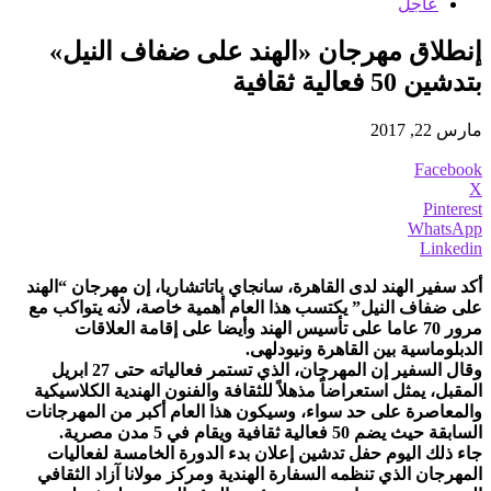
عاجل
إنطلاق مهرجان «الهند على ضفاف النيل»
بتدشين 50 فعالية ثقافية
مارس 22, 2017
Facebook
X
Pinterest
WhatsApp
Linkedin
أكد سفير الهند لدى القاهرة، سانجاي باتاتشاريا، إن مهرجان “الهند
على ضفاف النيل” يكتسب هذا العام أهمية خاصة، لأنه يتواكب مع
مرور 70 عاما على تأسيس الهند وأيضا على إقامة العلاقات
الدبلوماسية بين القاهرة ونيودلهى.
وقال السفير إن المهرجان، الذي تستمر فعالياته حتى 27 ابريل
المقبل، يمثل استعراضاً مذهلاً للثقافة والفنون الهندية الكلاسيكية
والمعاصرة على حد سواء، وسيكون هذا العام أكبر من المهرجانات
السابقة حيث يضم 50 فعالية ثقافية ويقام في 5 مدن مصرية.
جاء ذلك اليوم حفل تدشين إعلان بدء الدورة الخامسة لفعاليات
المهرجان الذي تنظمه السفارة الهندية ومركز مولانا آزاد الثقافي