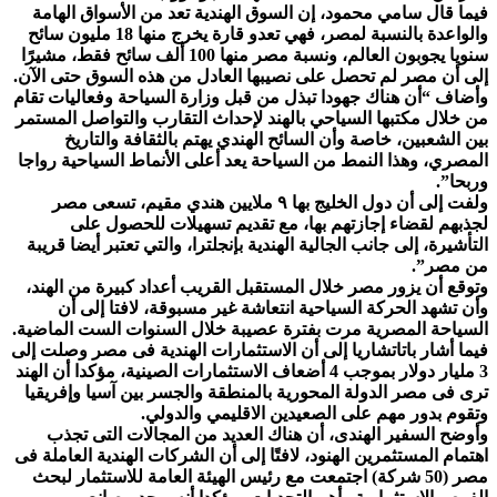
فيما قال سامي محمود، إن السوق الهندية تعد من الأسواق الهامة
والواعدة بالنسبة لمصر، فهي تعدو قارة يخرج منها 18 مليون سائح
سنويا يجوبون العالم، ونسبة مصر منها 100 ألف سائح فقط، مشيرًا
إلى أن مصر لم تحصل على نصيبها العادل من هذه السوق حتى الآن.
وأضاف “أن هناك جهودا تبذل من قبل وزارة السياحة وفعاليات تقام
من خلال مكتبها السياحي بالهند لإحداث التقارب والتواصل المستمر
بين الشعبين، خاصة وأن السائح الهندي يهتم بالثقافة والتاريخ
المصري، وهذا النمط من السياحة يعد أعلى الأنماط السياحية رواجا
وربحا”.
ولفت إلى أن دول الخليج بها ٩ ملايين هندي مقيم، تسعى مصر
لجذبهم لقضاء إجازتهم بها، مع تقديم تسهيلات للحصول على
التأشيرة، إلى جانب الجالية الهندية بإنجلترا، والتي تعتبر أيضا قريبة
من مصر”.
وتوقع أن يزور مصر خلال المستقبل القريب أعداد كبيرة من الهند،
وأن تشهد الحركة السياحية انتعاشة غير مسبوقة، لافتا إلى أن
السياحة المصرية مرت بفترة عصيبة خلال السنوات الست الماضية.
فيما أشار باتاتشاريا إلى أن الاستثمارات الهندية فى مصر وصلت إلى
3 مليار دولار بموجب 4 أضعاف الاستثمارات الصينية، مؤكدا أن الهند
ترى فى مصر الدولة المحورية بالمنطقة والجسر بين آسيا وإفريقيا
وتقوم بدور مهم على الصعيدين الاقليمي والدولي.
وأوضح السفير الهندى، أن هناك العديد من المجالات التى تجذب
اهتمام المستثمرين الهنود، لافتًا إلى أن الشركات الهندية العاملة فى
مصر (50 شركة) اجتمعت مع رئيس الهيئة العامة للاستثمار لبحث