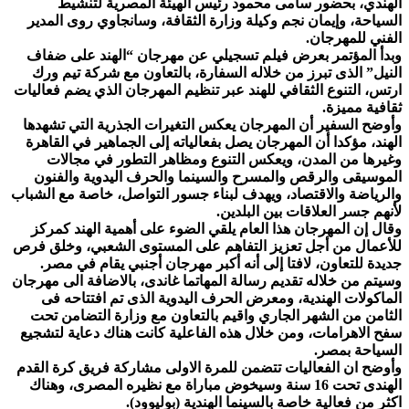
الهندي، بحضور سامى محمود رئيس الهيئة المصرية لتنشيط
السياحة، وإيمان نجم وكيلة وزارة الثقافة، وسانجاوي روى المدير
الفني للمهرجان.
وبدأ المؤتمر بعرض فيلم تسجيلي عن مهرجان “الهند على ضفاف
النيل” الذى تبرز من خلاله السفارة، بالتعاون مع شركة تيم ورك
ارتس، التنوع الثقافي للهند عبر تنظيم المهرجان الذي يضم فعاليات
ثقافية مميزة.
وأوضح السفير أن المهرجان يعكس التغيرات الجذرية التي تشهدها
الهند، مؤكدا أن المهرجان يصل بفعالياته إلى الجماهير في القاهرة
وغيرها من المدن، ويعكس التنوع ومظاهر التطور في مجالات
الموسيقى والرقص والمسرح والسينما والحرف اليدوية والفنون
والرياضة والاقتصاد، ويهدف لبناء جسور التواصل، خاصة مع الشباب
لأنهم جسر العلاقات بين البلدين.
وقال إن المهرجان هذا العام يلقي الضوء على أهمية الهند كمركز
للأعمال من أجل تعزيز التفاهم على المستوى الشعبي، وخلق فرص
جديدة للتعاون، لافتا إلى أنه أكبر مهرجان أجنبي يقام في مصر.
وسيتم من خلاله تقديم رسالة المهاتما غاندى، بالاضافة الى مهرجان
الماكولات الهندية، ومعرض الحرف اليدوية الذى تم افتتاحه فى
الثامن من الشهر الجاري واقيم بالتعاون مع وزارة التضامن تحت
سفح الاهرامات، ومن خلال هذه الفاعلية كانت هناك دعاية لتشجيع
السياحة بمصر.
وأوضح ان الفعاليات تتضمن للمرة الاولى مشاركة فريق كرة القدم
الهندى تحت 16 سنة وسيخوض مباراة مع نظيره المصرى، وهناك
اكثر من فعالية خاصة بالسينما الهندية (بوليوود).