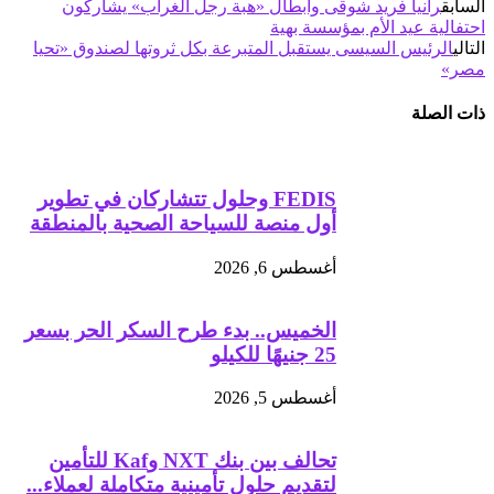
السابق
رانيا فريد شوقى وأبطال «هبة رجل الغراب» يشاركون
احتفالية عيد الأم بمؤسسة بهية
التالي
الرئيس السيسى يستقبل المتبرعة بكل ثروتها لصندوق «تحيا
مصر»
ذات الصلة
FEDIS وحلول تتشاركان في تطوير
أول منصة للسياحة الصحية بالمنطقة
أغسطس 6, 2026
الخميس.. بدء طرح السكر الحر بسعر
25 جنيهًا للكيلو
أغسطس 5, 2026
تحالف بين بنك NXT وKaf للتأمين
لتقديم حلول تأمينية متكاملة لعملاء...