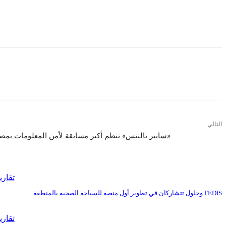
ويضم مركز خدمة العملاء حالياً 400 موظف، واتاحت كريم في سبتمبر 2016 الفرصة لحوالي 42 ألف من سائقي التاكسي الأبيض للانضمام لأسطولها، طبقاً للمعايير والاشتراطات العالمية التي تطبقها كريم.
التالي
«سايبر تالنتس» تنظم أكبر مسابقة لأمن المعلومات بمصر والإمارا
اقرأ المزيد
تقاري
FEDIS وحلول تتشاركان في تطوير أول منصة للسياحة الصحية بالمنطقة
تقاري