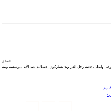
وانطلاقا من حرصها على توفير فرص العمل في الأسواق التي تعمل بها كواحدة من أهم أولوياتها، نجحت شركة كريم في زيادة أسطولها من الكباتن ليصل عددهم إلى 50 ألف كابتن يقومون بملايين الرحلات في
جميع أنحاء الجمهورية.
السابق
وقى وأبطال «هبة رجل الغراب» يشاركون احتفالية عيد الأم بمؤسسة بهية
ارير
Tr الذكية بمشروع