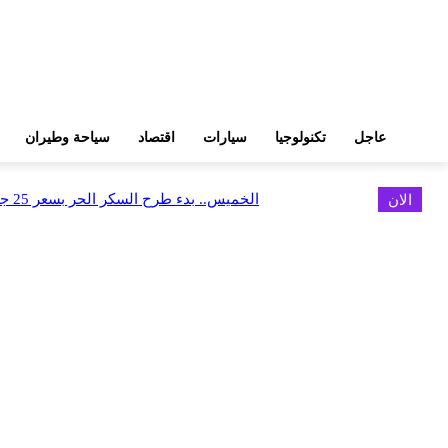
عاجل
تكنولوجيا
سيارات
اقتصاد
سياحة وطيران
الان
الخميس.. بدء طرح السكر الحر بسعر 25 جنيهًا للكيلو
اخر الاخبار
FEDIS وحلول تتشاركان في تطوير أول منصة للسياحة الصحية بالمنطقة
أغسطس 6, 2026
البنك العربي يطلق حملة الاسترداد النقدي الصيفية
أغسطس 6, 2026