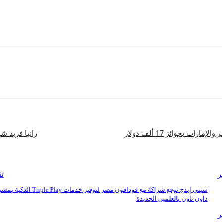
شارك
ت بجوائز 17 ألف دولار
رانيا فريد ش
ر
تق
سيتي إيدج توقع شراكة مع ڤودافون مصر لتوفير خدمات iple Play
داون تاون بالعلمين الجديدة
ر