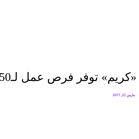
سيتي إيدج توقع شراكة مع ڤودافون مصر لتوفير خدمات Triple Play الذكية بمشروع داون تاون بالعلمين الجديدة
أغسطس 6, 2026
الخميس.. بدء طرح السكر الحر بسعر 25 جنيهًا للكيلو
أغسطس 5, 2026
تقارير
«كريم» توفر فرص عمل لـ50 شخصاً من متحدى الإعاقة
تقارير
«كريم» توفر فرص عمل لـ50 شخصاً من متحدى الإعاقة
مارس 22, 2017