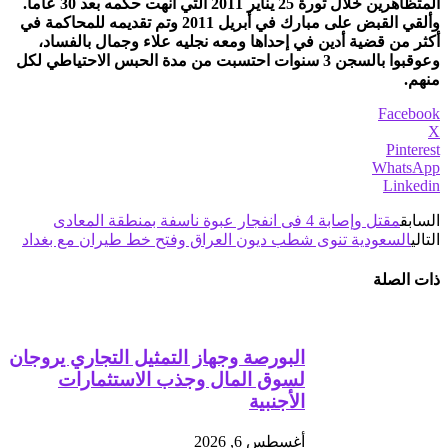
المتظاهرين خلال ثورة 25 يناير 2011 التي أنهت حكمه بعد 30 عاما.
وألقي القبض على مبارك في أبريل 2011 وتم تقديمه للمحاكمة في
أكثر من قضية أدين في إحداها ومعه نجليه علاء وجمال بالفساد،
وعوقبوا بالسجن 3 سنوات احتسبت من مدة الحبس الاحتياطي لكل
منهم.
Facebook
X
Pinterest
WhatsApp
Linkedin
السابق
مقتل وإصابة 4 فى انفجار عبوة ناسفة بمنطقة المعادى
التالي
السعودية تنوى شطب ديون العراق وفتح خط طيران مع بغداد
ذات الصلة
البورصة وجهاز التمثيل التجاري يروجان
لسوق المال وجذب الاستثمارات
الأجنبية
أغسطس 6, 2026