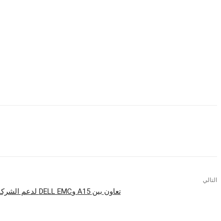
التالي
تعاون بين A15 وDELL EMC لدعم الشركات التكنولوجية الناشئة فى مصر