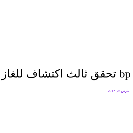
البنك العربي يطلق حملة الاسترداد النقدي الصيفية
أغسطس 6, 2026
سيتي إيدج توقع شراكة مع ڤودافون مصر لتوفير خدمات Triple Play الذكية بمشروع داون تاون بالعلمين الجديدة
أغسطس 6, 2026
اقتصاد
bp تحقق ثالث اكتشاف للغاز الطبيعى فى امتياز شمال دمياط بشرق دلتا...
اقتصاد
عاجل
bp تحقق ثالث اكتشاف للغاز الطبيعى فى امتياز شمال دمياط بشرق دلتا النيل
مارس 26, 2017