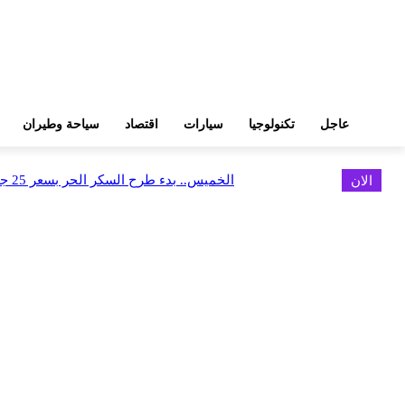
عاجل
تكنولوجيا
سيارات
اقتصاد
سياحة وطيران
الان
الخميس.. بدء طرح السكر الحر بسعر 25 جنيهًا للكيلو
اخر الاخبار
البورصة وجهاز التمثيل التجاري يروجان لسوق المال وجذب الاستثمارات الأجن
أغسطس 6, 2026
FEDIS وحلول تتشاركان في تطوير أول منصة للسياحة الصحية بالمنطقة
أغسطس 6, 2026