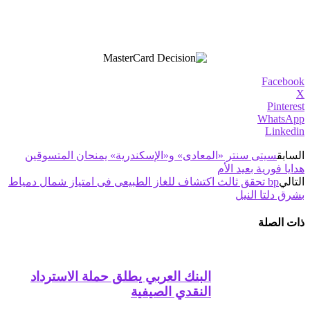
Facebook
X
Pinterest
WhatsApp
Linkedin
السابق
سيتى سنتر «المعادى» و«الإسكندرية» يمنحان المتسوقين
هدايا فورية بعيد الأم
التالي
bp تحقق ثالث اكتشاف للغاز الطبيعى فى امتياز شمال دمياط
بشرق دلتا النيل
ذات الصلة
البنك العربي يطلق حملة الاسترداد
النقدي الصيفية