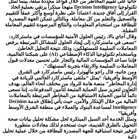
حاليا على تقييم المخاطر من خلال قواعد محددة سلفاً، بينما تمثل
تكنولوجيا Decision Intelligence منهجاً مبتكراً يرتقي بعملية اتخاذ
القرار إلى آفاق جديدة، اعتماداً على نظرة أوسع وأكثر عمقاً للتقييم
والتسجيل والتعلم من كل معاملة. وبالتالي تتمكن الجهة المصدرة
للبطاقة من استخدام المعلومات والنتائج المرصودة لتقييم المعاملة
المقبلة.
وقال آجاي بالا، رئيس الحلول الأمنية للمؤسسات في ماستركارد:
“نسعى في ماستركارد إلى إيجاد الحلول للمشاكل المرتبطة برفض
المعاملات السليمة للمستهلكين، وذلك نتيجة التحليل الخاطئ.
وباستخدام تكنولوجيا الذكاء الإصطناعي (AI) على شبكتنا العالمية،
فإننا نساعد المؤسسات المالية والتجار على تحسين معدلات قبول
المعاملات السليمة والارتقاء بتجربة المستهلك”.
ومن جانبه، قال راجو مالهوترا، رئيس ماستركارد في الشرق
الأوسط وأفريقيا: “يمثل “ملتقى ماستركارد العالمي للريادة في
إدارة المخاطر” منصة هامة للرواد من مختلف أنحاء العالم، بهدف
التعاون لتعزيز سبل الحماية المتبعة لتأمين المدفوعات. إننا نسعى
دائماً لتأمين الحماية الاستباقية من المخاطر المرتبطة بالمعاملات
المالية من خلال الإبتكار والأمن، حيث يأتي إطلاق خدمة Decision
Intelligence لمساعدة البنوك والعملاء في منطقة الشرق الأوسط
وأفريقيا”
وتمثل الخدمة أحد السبل المبتكرة لحل مشكلة تحليل بيانات صحة
التحويل بالطرق القديمة، حيث تستخدم لذلك معادلات متطورة
لتوفير نتيجة استباقية للجهة المصدرة للبطاقة من خلال عملية تحليل
ذكية