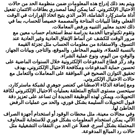
ويتم بعد ذلك إدراج هذه المعلومات ضمن منظومة الحد من حالات
الاحتيال الإلكتروني. كما يمكن أيضاً لمصدري بطاقات الائتمان تفعيل
أداة ماستركارد الشاملة، الأمر الذي يتيح اتخاذ القرارات في الوقت
الفعلي وفقاً للبيانات المتاحة والمصممة خصيصاً للحساب، بما في
ذلك تحديد معايير التنبيه ورفض المعاملات.
وتقوم تكنولوجيا الخدمة بدراسة نمط استخدام حساب معين مع
مرور الوقت للكشف عن أنماط الإنفاق العادية وغير العادية عند
التسوق. والاستفادة من معلومات الحساب مثل تجزئة القيمة
بالنسبة للعملاء، وتقييم المخاطر، والموقع، والتاجر، وبيانات الجهاز،
والوقت من اليوم، ونوع عملية الشراء.
وقد ركّز قطاع المدفوعات الإلكترونية خلال السنوات الماضية على
تحسين حماية المدفوعات ومكافحة الاحتيال الإلكتروني، بهدف
تحقيق التوازن الصحيح في الموافقة على المعاملات والتعامل مع
حالات الاحتيال الإلكتروني.
ومع إضافة الذكاء الاصطناعي كعنصر جوهري لشبكة ماستركارد،
سيتحسن مستوى النتائج المتعلقة بعمليات الاحتيال الإلكتروني لكافة
التحويلات. ويمكن لهذه الوظيفة الجديدة أن تساعد على تعزيز دقة
قبول التحويلات السليمة بشكل فوري، والحد من عمليات الرفض
الخاطئ لها.
وفي مجالات معينة، مثل محطات الوقود أو استخدام أجهزة الصراف
الآلي، يمكن استخدام المعلومات بشكل فوري للاستجابة للمخاوف
المحتملة بشكل أسرع، فضلاً عن الحد من النفقات التشغيلية مثل
حالات رد المبالغ المدفوعة.