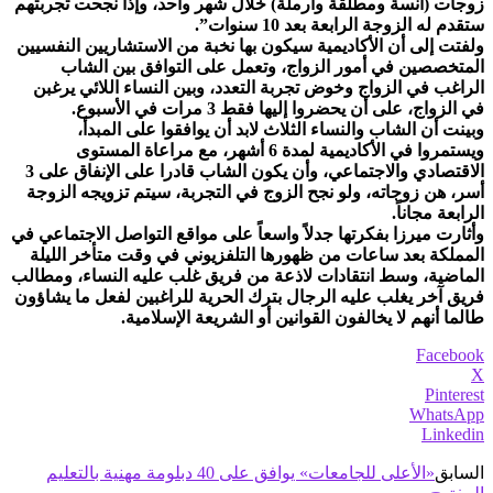
زوجات (آنسة ومطلقة وأرملة) خلال شهر واحد، وإذا نجحت تجربتهم
ستقدم له الزوجة الرابعة بعد 10 سنوات”.
ولفتت إلى أن الأكاديمیة سیكون بھا نخبة من الاستشاريین النفسیین
المتخصصین في أمور الزواج، وتعمل على التوافق بین الشاب
الراغب في الزواج وخوض تجربة التعدد، وبین النساء اللائي يرغبن
في الزواج، على أن يحضروا إلیھا فقط 3 مرات في الأسبوع.
وبینت أن الشاب والنساء الثلاث لابد أن يوافقوا على المبدأ،
ويستمروا في الأكاديمیة لمدة 6 أشھر، مع مراعاة المستوى
الاقتصادي والاجتماعي، وأن يكون الشاب قادرا على الإنفاق على 3
أسر، ھن زوجاته، ولو نجح الزوج في التجربة، سیتم تزويجه الزوجة
الرابعة مجاناً.
وأثارت ميرزا بفكرتها جدلاً واسعاً على مواقع التواصل الاجتماعي في
المملكة بعد ساعات من ظهورها التلفزيوني في وقت متأخر الليلة
الماضية، وسط انتقادات لاذعة من فريق غلب عليه النساء، ومطالب
فريق آخر يغلب عليه الرجال بترك الحرية للراغبين لفعل ما يشاؤون
طالما أنهم لا يخالفون القوانين أو الشريعة الإسلامية.
Facebook
X
Pinterest
WhatsApp
Linkedin
السابق
«الأعلى للجامعات» يوافق على 40 دبلومة مهنية بالتعليم