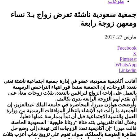
منوعات
جمعية سعودية ناشئة تعرض زواج بـ3 نساء
ومعهن زوجة رابعة
مارس 27, 2017
Facebook
X
Pinterest
WhatsApp
Linkedin
أفادت أكاديمية سعودية، عضو في إدارة جمعية اجتماعية ناشئة تعنى
بتعدد الزوجات، إن الجمعية ستبدأ فور انتهاء التراخيص الرسمية
بالعمل على إتاحة الزواج للراغبين بالتعدد، بثلاث زوجات معاً، على
أن تقدم لهم الزوجة الرابعة بدون تكاليف.
وأوضحت ھوازن میرزا، المحاضرة في جامعة الملك عبدالعزيز، إن
الجمعية ما زالت قيد الإنشاء بانتظار الموافقات الرسمية من وزارة
العمل والتنمية الاجتماعية قبل أن تبدأ بممارسة عملها فعلياً.
وخلال لقاء تلفزيوني بثته قناة “روتانا خليجية” السعودية الخاصة،
قالت میرزا “إن أكاديمية تعدد الزوجات التي تهدف إلى وضع حل
لظاهرة العنوسة بالمملكة، سوف تقوم على تزويج شاب أعزب بثلاث