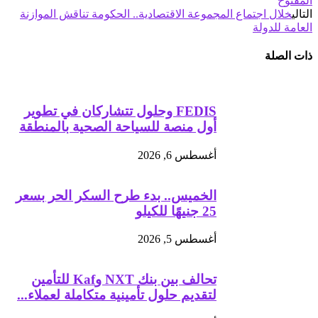
المفتوح
التالي
خلال اجتماع المجموعة الاقتصادية.. الحكومة تناقش الموازنة
العامة للدولة
ذات الصلة
FEDIS وحلول تتشاركان في تطوير
أول منصة للسياحة الصحية بالمنطقة
أغسطس 6, 2026
الخميس.. بدء طرح السكر الحر بسعر
25 جنيهًا للكيلو
أغسطس 5, 2026
تحالف بين بنك NXT وKaf للتأمين
لتقديم حلول تأمينية متكاملة لعملاء...