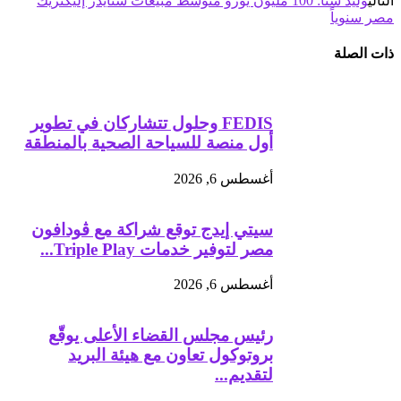
التالي
وليد شتا: 100 مليون يورو متوسط مبيعات شنايدر إليكتريك
مصر سنوياً
ذات الصلة
FEDIS وحلول تتشاركان في تطوير
أول منصة للسياحة الصحية بالمنطقة
أغسطس 6, 2026
سيتي إيدج توقع شراكة مع ڤودافون
مصر لتوفير خدمات Triple Play...
أغسطس 6, 2026
رئيس مجلس القضاء الأعلى يوقّع
بروتوكول تعاون مع هيئة البريد
لتقديم...