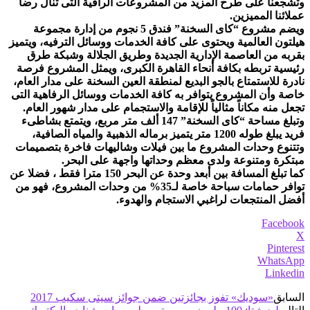
وتشجعنا على طرح المزيد من المشروعات الراقية التى تنال رضا
عملائنا المميزين.
ويضم مشروع “كاى السخنة” فندق 5 نجوم من إدارة مجموعة
هيلتون العالمية ويحتوى على كافة الخدمات ووسائل الترفيه، ويتميز
بقربه من العاصمة الإدارية الجديدة وطريق الجلالة وشبكة طرق
رئيسية تربطه بكافة أنحاء القاهرة الكبرى، ويمثل المشروع فرصة
نادرة للاستمتاع بالجو البديع لمنطقة العين السخنة على مدار العام،
خاصة وأن المشروع يتوافر به كافة الخدمات ووسائل الرفاهية التى
تجعل منه مكاناً مثالياً للإقامة والاستجمام على مدار شهور العام.
وتبلغ مساحة “كاى السخنة” 147 ألف متر مربع، ويتمتع بشاطىء
فريد يبلغ طوله 1200 متر يتميز برماله الذهبية والمياه الصافية،
وتتنوع وحدات المشروع ما بين فيلات وشاليهات فاخرة بتصميمات
مبتكرة ومتنوعة ولدى معظم وحداتها واجهة على البحر.
كما تبلغ المسافة بين أبعد وحدة عن البحر 150 مترا فقط ، فضلا عن
توافر حمامات سباحة خاصة لـ35% من وحدات المشروع، فهو من
أفضل المنتجعات لراغبي الاستجام والهدوء.
Facebook
X
Pinterest
WhatsApp
Linkedin
السابق
«سوديك» تفوز بجائزتين ضمن جوائز سيتى سكيب 2017