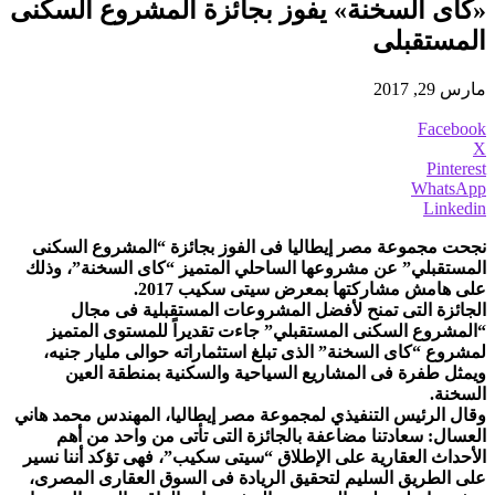
«كاى السخنة» يفوز بجائزة المشروع السكنى
المستقبلى
مارس 29, 2017
Facebook
X
Pinterest
WhatsApp
Linkedin
نجحت مجموعة مصر إيطاليا فى الفوز بجائزة “المشروع السكنى
المستقبلي” عن مشروعها الساحلي المتميز “كاى السخنة”، وذلك
على هامش مشاركتها بمعرض سيتى سكيب 2017.
الجائزة التى تمنح لأفضل المشروعات المستقبلية فى مجال
“المشروع السكنى المستقبلي” جاءت تقديراً للمستوى المتميز
لمشروع “كاى السخنة” الذى تبلغ استثماراته حوالى مليار جنيه،
ويمثل طفرة فى المشاريع السياحية والسكنية بمنطقة العين
السخنة.
وقال الرئيس التنفيذي لمجموعة مصر إيطاليا، المهندس محمد هاني
العسال: سعادتنا مضاعفة بالجائزة التى تأتى من واحد من أهم
الأحداث العقارية على الإطلاق “سيتى سكيب”، فهى تؤكد أننا نسير
على الطريق السليم لتحقيق الريادة فى السوق العقارى المصرى،