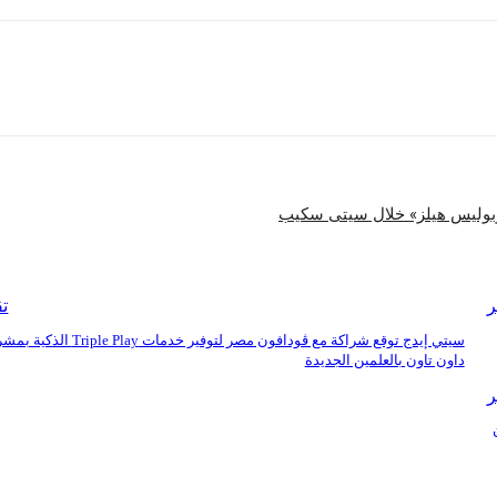
شارك
يوبوليس هيلز» خلال سيتى سكيب
ر
تق
سيتي إيدج توقع شراكة مع ڤودافون مصر لتوفير خدمات iple Play
داون تاون بالعلمين الجديدة
ر