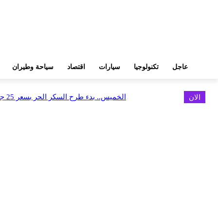
عاجل
تكنولوجيا
سيارات
اقتصاد
سياحة وطيران
الان
الخميس.. بدء طرح السكر الحر بسعر 25 جنيهًا للكيلو
اخر الاخبار
البورصة وجهاز التمثيل التجاري يروجان لسوق المال وجذب الاستثمارات الأجن
أغسطس 6, 2026
FEDIS وحلول تتشاركان في تطوير أول منصة للسياحة الصحية بالمنطقة
أغسطس 6, 2026