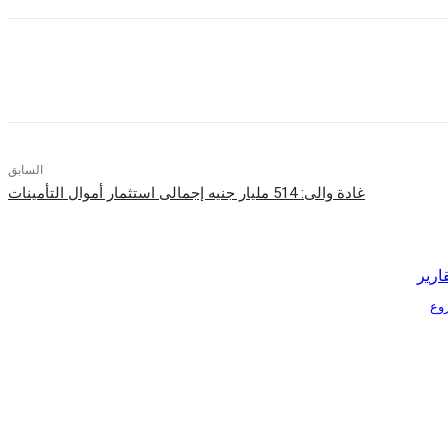
السابق
غادة والى: 514 مليار جنيه إجمالى استثمار أموال التأمينات
ارير
Tr الذكية بمشروع