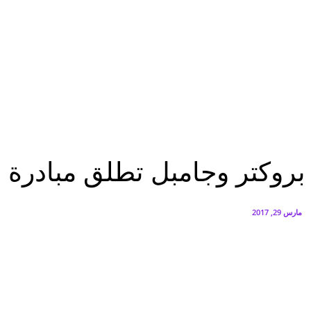
البنك العربي يطلق حملة الاسترداد النقدي الصيفية
أغسطس 6, 2026
سيتي إيدج توقع شراكة مع ڤودافون مصر لتوفير خدمات Triple Play الذكية بمشروع داون تاون بالعلمين الجديدة
أغسطس 6, 2026
تقارير
بروكتر وجامبل تطلق مبادرة فريدة من نوعها لتنقية المياه للشرب بقرى مصر
تقارير
بروكتر وجامبل تطلق مبادرة 
مارس 29, 2017