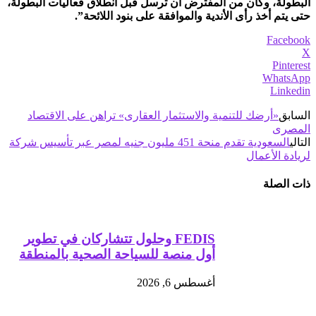
البطولة، وكان من المفترض أن ترسل قبل انطلاق فعاليات البطولة،
حتى يتم أخذ رأى الأندية والموافقة على بنود اللائحة”.
Facebook
X
Pinterest
WhatsApp
Linkedin
السابق
«أرضك للتنمية والاستثمار العقارى» تراهن على الاقتصاد
المصرى
التالي
السعودية تقدم منحة 451 مليون جنيه لمصر عبر تأسيس شركة
لريادة الأعمال
ذات الصلة
FEDIS وحلول تتشاركان في تطوير
أول منصة للسياحة الصحية بالمنطقة
أغسطس 6, 2026