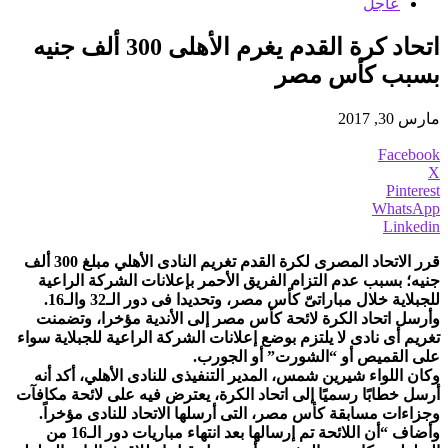
عاجل
اتحاد كرة القدم يغرم الأهلى 300 ألف جنيه
بسبب كأس مصر
مارس 30, 2017
Facebook
X
Pinterest
WhatsApp
Linkedin
قرر الاتحاد المصرى لكرة القدم تغريم النادى الأهلي مبلغ 300 ألف
جنيه؛ بسبب عدم التزام الفريق الأحمر بإعلانات الشركة الراعية
للجبلاية خلال مباراتىّ كأس مصر، وتحديدا فى دور الـ32 والـ16.
وأرسل اتحاد الكرة لائحة كأس مصر إلى الأندية مؤخرا، وتضمنت
تغريم أى نادى لا يلتزم بوضع إعلانات الشركة الراعية للجبلاية سواء
على القميص أو “الشورت” أو الجورب.
وكان اللواء شيرين شمس، المدير التنفيذى للنادى الأهلي، أكد أنه
أرسل خطابًا رسميًا إلى اتحاد الكرة، يعترض فيه على لائحة مكافآت
وجزاءات مسابقة كأس مصر، التى أرسلها الاتحاد للنادى مؤخراً.
وأضاف “أن اللائحة تم إرسالها بعد انتهاء مباريات دور الـ16 من