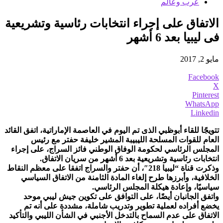
عرب وعالم
الاتفاق على إجراء انتخابات رئاسية وتشريعية
فى ليبيا بعد 6 أشهر
مايو 2, 2017
Facebook
X
Pinterest
WhatsApp
Linkedin
تتويجًا للقاء أبوظبي الذى تم اليوم في العاصمة الإماراتية، اتفق القائد
العام للقوات المسلحة الليبيبة المشير خليفة حفتر مع رئيس
المجلس الرئاسي لحكومة الوفاق الوطني فائز السراج، على إجراء
انتخابات رئاسية وتشريعية بعد 6 أشهر من سريان الاتفاق.
وذكرت قناة “ليبيا 218″، أن حفتر والسراج اتفقا على معظم النقاط
الخلافية، وأبرزها طرح إلغاء المادة الثامنة من الاتفاق السياسي
سياسيًا، وإعادة هيكلة المجلس الرئاسي.
واتفق الجانبان أيضًا، على التوافق على تكوين جيش ليبي موحد
يخضع أفراده لعملية تطوير وتدريب شاملة، مشددة على أنه تم
الاتفاق على عدم السماح بالتدخل الأجنبي في الشأن الليبي والتأكيد