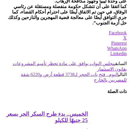
على وحدة ليبيا وجهود مكافحة الإرهاب.
كما اتفقا على أن تتشكل حكومة منفصلة ومستقلة عن رئاسي
الوفاق، في حين تم الاتفاق أيضًا على احترام أحكام القضاء، كما
جرى التوافق أيضًا على معالجة قضية المهجرين والنازحين وكذلك
حل أزمة الجنوب”.
Facebook
X
Pinterest
WhatsApp
Linkedin
السابق
مجلس النواب يوافق على مادة تحظر تأميم المشروعات
بقانون الاستثمار
التالي
اليوم.. فتح باب الحجز لـ3738 قطعة أرض و6220 شقة
للمصريين بالخارج
ذات الصلة
الخميس.. بدء طرح السكر الحر بسعر
25 جنيهًا للكيلو