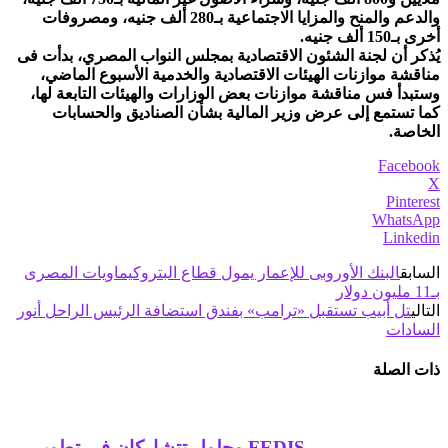
والدعم والمنح والمزايا الاجتماعية بـ280 ألف جنيه، ومصروفات
أخرى بـ150 ألف جنيه.
يُذكر أن لجنة الشئون الاقتصادية بمجلس النواب المصري، بدأت فى
مناقشة موازنات الهيئات الاقتصادية والخدمية الأسبوع الماضي،
وستبدأ فس مناقشة موازنات بعض الوزارات والهيئات التابعة لها،
كما تستمع إلى عرض وزير المالية بشأن الصناديق والحسابات
الخاصة.
Facebook
X
Pinterest
WhatsApp
Linkedin
السابق
البنك الأوروبى للإعمار يمول قطاع البتروكيماويات المصرى
بـ11 مليون دولار
التالي
تل أبيب تستقبل «ترامب» بفندق استضافة الرئيس الراحل أنور
السادات
ذات الصلة
FEDIS وحلول تتشاركان في تطوير