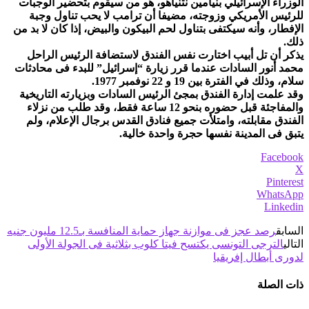
الوزراء الإسرائيلي بنيامين نتنياهو، هو من سيقوم بتحضير الوجبات
للرئيس الأمريكي وزوجته، مضيفا أن ترامب لا يحب تناول وجبة
الإفطار، وأنه سيكتفى بتناول لحم البيكون والبيض، إذا كان لا بد من
ذلك.
يذكر أن تل أبيب اختارت نفس الفندق لاستضافة الرئيس الراحل
محمد أنور السادات عندما قرر زيارة “إسرائيل” للبدء فى محادثات
سلام، وذلك في الفترة بين 19 و 22 نوفمبر 1977.
وقد علمت إدارة الفندق بمجئ الرئيس السادات وبزيارته التاريخية
والمفاجئة قبل حضوره بنحو 12 ساعة فقط، وقد طلب من نزلاء
الفندق مقابلته، وامتلأت جميع فنادق القدس برجال الإعلام، ولم
يتبق فى المدينة نفسها حجرة واحدة خالية.
Facebook
X
Pinterest
WhatsApp
Linkedin
السابق
رصد عجز فى موازنة جهاز حماية المنافسة بـ12.5 مليون جنيه
التالي
الترجى التونسى يكتسح فيتا كلوب بثلاثية فى الجولة الأولى
لدورى أبطال إفريقيا
ذات الصلة