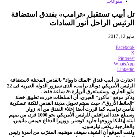
منوعات
تل أبيب تستقبل «ترامب» بفندق استضافة
الرئيس الراحل أنور السادات
مايو 12, 2017
Facebook
X
Pinterest
WhatsApp
Linkedin
اختارت تل أبيب فندق “الملك داوواد” بالقدس المحتلة لاستضافة
الرئيس الأمريكي دونالد ترامب، الذى سيزور الدولة العبرية فى 22
مايو الجاري، وستستغرق الزيارة 26 ساعة فقط.
وذكر موقع “ماكور” العبري، أن السلطات قررت تطبيق خطة
“الحائط الأزرق”، حيث سيتم تحويل مدينة القدس لثكنة عسكرية
لتأمين ترامب، كما قررت أيضا إخلاء الفندق من أى زوار.
وسيبلغ عدد المرافقين للرئيس الأمريكي نحو 1000 فرد، من بينهم
ابنته إيفانكا وزوجها جاريد كوشنر، ووزيرا الدفاع جيمس ماتيس،
والخارجية ريكس تيلرسون.
ولفت الموقع أن الشيف سيغف موشيه، المقرّب من أسرة رئيس