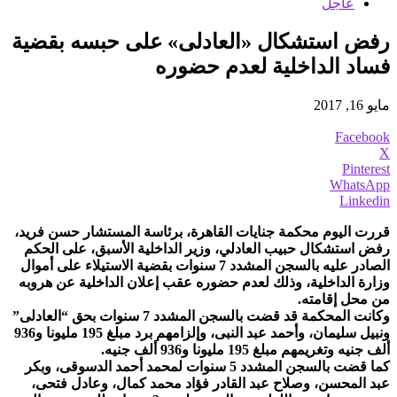
عاجل
رفض استشكال «العادلى» على حبسه بقضية
فساد الداخلية لعدم حضوره
مايو 16, 2017
Facebook
X
Pinterest
WhatsApp
Linkedin
قررت اليوم محكمة جنايات القاهرة، برئاسة المستشار حسن فريد،
رفض استشكال حبيب العادلي، وزير الداخلية الأسبق، على الحكم
الصادر عليه بالسجن المشدد 7 سنوات بقضية الاستيلاء على أموال
وزارة الداخلية، وذلك لعدم حضوره عقب إعلان الداخلية عن هروبه
من محل إقامته.
وكانت المحكمة قد قضت بالسجن المشدد 7 سنوات بحق “العادلى”
ونبيل سليمان، وأحمد عبد النبى، وإلزامهم برد مبلغ 195 مليونا و936
ألف جنيه وتغريمهم مبلغ 195 مليونا و936 ألف جنيه.
كما قضت بالسجن المشدد 5 سنوات لمحمد أحمد الدسوقى، وبكر
عبد المحسن، وصلاح عبد القادر فؤاد محمد كمال، وعادل فتحى،