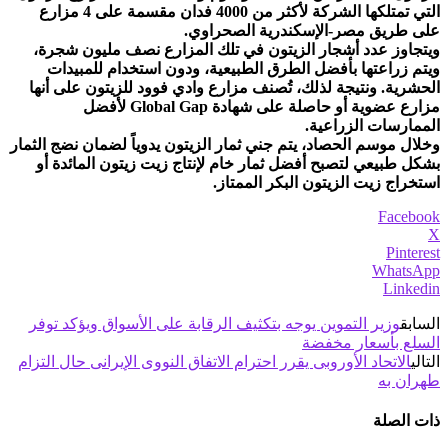
التي تمتلكها الشركة لأكثر من 4000 فدان مقسمة على 4 مزارع
على طريق مصر-الإسكندرية الصحراوي.
ويتجاوز عدد أشجار الزيتون في تلك المزارع نصف مليون شجرة،
ويتم زراعتها بأفضل الطرق الطبيعية، ودون استخدام للمبيدات
الحشرية. ونتيجة لذلك، تُصنف مزارع وادي فوود للزيتون على أنها
مزارع عضوية أو حاصلة على شهادة Global Gap لأفضل
الممارسات الزراعية.
وخلال موسم الحصاد، يتم جني ثمار الزيتون يدوياً لضمان نضج الثمار
بشكل طبيعي لتصبح أفضل ثمار خام لإنتاج زيت زيتون المائدة أو
استخراج زيت الزيتون البكر الممتاز.
Facebook
X
Pinterest
WhatsApp
Linkedin
السابق
وزير التموين يوجه بتكثيف الرقابة على الأسواق ويؤكد توفر
السلع بأسعار مخفضة
التالي
الاتحاد الأوروبى يقرر احترام الاتفاق النووى الإيرانى حال التزام
طهران به
ذات الصلة