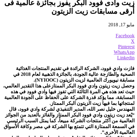
زيت وادى فوود البكر يفوز بجائزة عالمية فى
أرقى مسابقات زيت الزيتون
مايو 17, 2018
Facebook
X
Pinterest
WhatsApp
Linkedin
فازت وادي فوود، الشركة الرائدة في تقديم المنتجات الغذائية
الصحية والطازجة عالية الجودة، بالجائزة الذهبية لعام 2018 في
مسابقة نيويورك العالمية لزيت الزيتون (NYIOOC).
وحصل زيت زيتون وادي فوود البكر الممتازعلى هذا التقدير العالمي،
حيث تعد هذه هي المرة الثالثة التي تفوز فيها وادي فوود في هذه
المسابقة، مما يؤكد قدرة الشركة على الحفاظ على الجودة العالمية
لمنتجاتها بما فيها زيت الزيتون البكر الممتاز.
المهندس خليل نصر الله، المدير التنفيذي لشركة وادي فوود، قال
“يُعد زيت زيتون وادي فوود البكر الممتاز والفائز بالعديد من الجوائز
العالمية من أكثر منتجات الشركة مبيعاً، كما يمثل السبب الرئيسي
في السمعة الممتازة التي تتمتع بها الشركة في مصر وكافة الأسواق
العالمية الأخرى”.