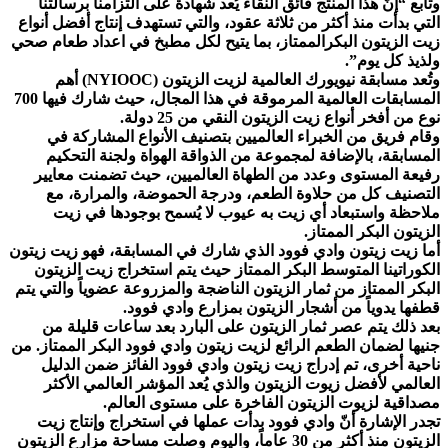
وتابع “إنّ هذا المنتج فائق النقاء يُعد شهادة على التزامنا برسالتنا
التي بدأت منذ أكثر من ثلاثة عقود، والتي تستهدف إنتاج أفضل أنواع
زيت الزيتون البكرالممتاز، بما يتيح لكل مطبخ في اعداد طعام صحي
ولذيذ كل يوم”.
وتُعد مسابقة نيويورك العالمية لزيت الزيتون (NYIOOC) أهم
المسابقات العالمية المرموقة في هذا المجال، حيث شارك فيها 700
نوع من أفخر أنواع زيت الزيتون النقي من 25 دولة.
وقام فريق من الخبراء العالميين بتصنيف الأنواع المشاركة في
المسابقة، بالإضافة لمجموعة من الذواقة الهواة ولجنة التحكيم
رفيعة المستوى وعدد من الطهاة العالميين، حيث تضمنت معايير
التصنيف كل من حلاوة الطعم، ودرجة الحموضة، والمرارة، مع
ملاحظة واستبعاد أي زيت به عيوب لا يُسمح بوجودها في زيت
الزيتون البكر الممتاز.
أما زيت زيتون وادي فوود الذي شارك في المسابقة، فهو زيت زيتون
الكوراتينا المتوسط البكر الممتاز حيث يتم استخراج زيت الزيتون
البكر الممتاز من ثمار الزيتون الناضجة والمزروعة عضوياً والتي يتم
قطفها يدوياً من أشجار الزيتون بمزارع وادي فوود.
بعد ذلك يتم عصر ثمار الزيتون على البارد بعد ساعات قليلة من
جنيها لضمان الطعم الرائع لزيت زيتون وادي فوود البكر الممتاز. من
ناحية أخرى، تم إدراج زيت زيتون وادي فوود الفائز ضمن الدليل
العالمي لأفضل زيوت الزيتون والذي يُعد المؤشر العالمي الأكثر
مصداقية لزيوت الزيتون الفاخرة على مستوى العالم.
تجدر الإشارة أنّ وادي فوود بدأت عملها في استخراج وإنتاج زيت
الزيتون منذ أكثر من 30 عاماً، واليوم وصلت مساحة مزارع الزيتون