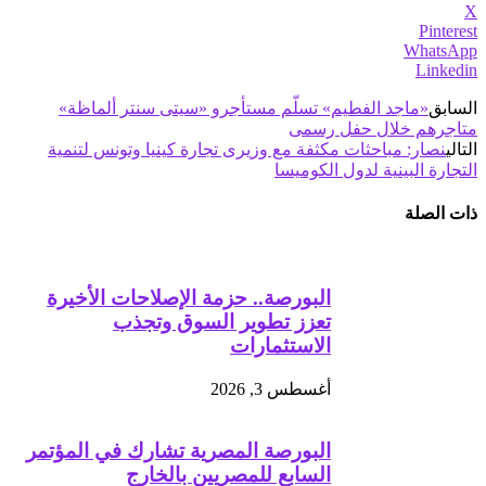
X
Pinterest
WhatsApp
Linkedin
السابق
«ماجد الفطيم» تسلّم مستأجرو «سيتى سنتر ألماظة»
متاجرهم خلال حفل رسمى
التالي
نصار: مباحثات مكثفة مع وزيرى تجارة كينيا وتونس لتنمية
التجارة البينية لدول الكوميسا
ذات الصلة
البورصة.. حزمة الإصلاحات الأخيرة
تعزز تطوير السوق وتجذب
الاستثمارات
أغسطس 3, 2026
البورصة المصرية تشارك في المؤتمر
السابع للمصريين بالخارج