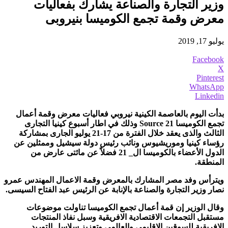
وزير التجارة والصناعة يشارك بفعاليات
معرض وقمة تجمع الكوميسا بنيروبى
يوليو 17, 2019
Facebook
X
Pinterest
WhatsApp
Linkedin
بدأت اليوم بالعاصمة الكينية نيروبي فعاليات معرض وقمة أعمال
تجمع الكوميسا
Source 21
وذلك في اطار أسبوع كينيا التجارى
الثالث والذى يعقد خلال الفترة من 17-21 يوليو الجارى بمشاركة
رؤساء كينيا وموريشيوس ونائب رئيس دولة سيشيل وممثلين عن
الدول الأعضاء بالكوميسا ال_ 21 فضلاً عن مائتى عارض من
المنطقة.
ويترأس وفد مصر المشارك بالمعرض وقمة الاعمال المهندس عمرو
نصار وزير التجارة والصناعة بالإنابة عن الرئيس عبد الفتاح السيسى.
وقال الوزير إن قمة أعمال تجمع الكوميسا تناولت موضوعات
مستقبل التجمعات الاقتصادية الافريقية وسبل نفاذ المنتجات
الافريقية للسوقين الاقليمى والعالمى وتعزيز سلاسل التوريد