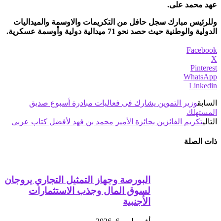
عهد محمد على.
وللرئيس مبارك سجل حافل من التكريمات والاوسمة والميداليات
الدولية والوطنية حيث حصد نحو 71 ميدالية دولية وأوسمة عسكرية.
Facebook
X
Pinterest
WhatsApp
Linkedin
السابق
وزير التموين يشارك فى فعاليات مبادرة أسبوع صديق
المستهلك
التالي
تكريم الفائزين بجائزة الأمير محمد بن فهد لأفضل كتاب عربى
ذات الصلة
البورصة وجهاز التمثيل التجاري يروجان
لسوق المال وجذب الاستثمارات
الأجنبية