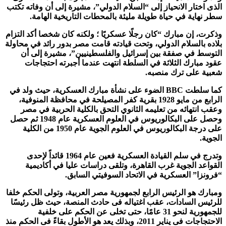
الذى اختار الانحياز إلى “السلام الدولي”، مشيرة إلى أن وفاته تكتب
سطر نهاية في حياة طويلة مليئة بالمحطات التاريخية الهامة
.
وذكرت، إن مبارك “كان رجلًا عسكريًا ؛ ولكنه كان شخصا أكد التزام
بلاده بالسلام الدولي، وتحت قيادته قامت مصر بدور رائد في محاولة
التوسط في صفقة بين إسرائيل والفلسطينيين”، مشيرة إلى أن
عقود مبارك الثلاثة في السلطة انتهت عندما أجبرته احتجاجات
شعبية على ترك منصبه
.
كما سلطت BBC الضوء على نشأة مبارك العسكرية، حيث ولد في
الرابع من مايو 1928 بقرية كفر المصيلحة في محافظة المنوفية،
وعقب انتهائه من تعليمه الثانوي التحق بالكلية الحربية في مصر
وحصل على البكالوريوس في العلوم العسكرية عام 1948 ثم حصل
على درجة البكالوريوس في العلوم الجوية عام 1950 من الكلية
الجوية
.
وتدرج في سلم القيادة العسكرية فعين عام 1964 قائداً لإحدى
القواعد الجوية غرب القاهرة، وتلقى دراسات عليا في أكاديمية
“فرونزا” العسكرية في الاتحاد السوفيتي السابق
.
ومبارك هو الرئيس الرابع لجمهورية مصر العربية، وتولى الحكم خلفا
للرئيس السادات، عقب اغتياله فى حادث المنصة، حيث ظل رئيسًا
للجمهورية لنحو 31 عامًا، حتى تخلى عن الحكم على خلفية
الاحتجاجات فى يناير 2011، وبذلك يعد هو الأطول بقاءً فى الحكم منذ