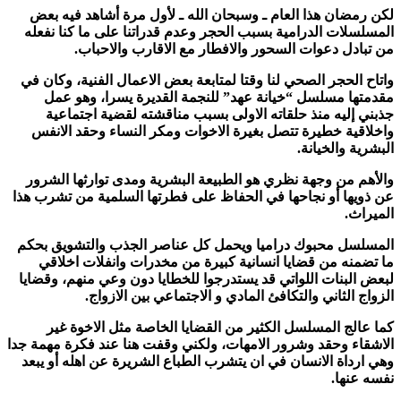
لكن رمضان هذا العام ـ وسبحان الله ـ لأول مرة أشاهد فيه بعض
المسلسلات الدرامية بسبب الحجر وعدم قدراتنا على ما كنا نفعله
من تبادل دعوات السحور والافطار مع الاقارب والاحباب.
واتاح الحجر الصحي لنا وقتا لمتابعة بعض الاعمال الفنية، وكان في
مقدمتها مسلسل “خيانة عهد” للنجمة القديرة يسرا، وهو عمل
جذبني إليه منذ حلقاته الاولى بسبب مناقشته لقضية اجتماعية
واخلاقية خطيرة تتصل بغيرة الاخوات ومكر النساء وحقد الانفس
البشرية والخيانة.
والأهم من وجهة نظري هو الطبيعة البشرية ومدى توارثها الشرور
عن ذويها أو نجاحها في الحفاظ على فطرتها السلمية من تشرب هذا
الميراث.
المسلسل محبوك دراميا ويحمل كل عناصر الجذب والتشويق بحكم
ما تضمنه من قضايا انسانية كبيرة من مخدرات وانفلات اخلاقي
لبعض البنات اللواتي قد يستدرجوا للخطايا دون وعي منهم، وقضايا
الزواج الثاني والتكافئ المادي و الاجتماعي بين الازواج.
كما عالج المسلسل الكثير من القضايا الخاصة مثل الاخوة غير
الاشقاء وحقد وشرور الامهات، ولكني وقفت هنا عند فكرة مهمة جدا
وهي ارداة الانسان في ان يتشرب الطباع الشريرة عن اهله أو يبعد
نفسه عنها.