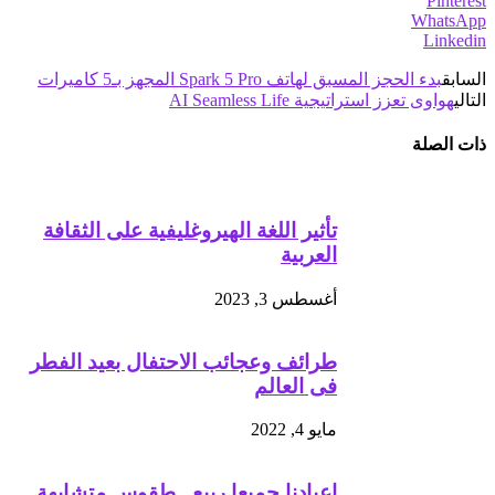
Pinterest
WhatsApp
Linkedin
السابق
بدء الحجز المسبق لهاتف Spark 5 Pro المجهز بـ5 كاميرات
التالي
هواوى تعزز استراتيجية AI Seamless Life
ذات الصلة
تأثير اللغة الهيروغليفية على الثقافة
العربية
أغسطس 3, 2023
طرائف وعجائب الاحتفال بعيد الفطر
فى العالم
مايو 4, 2022
اعيادنا جميعا ربيع.. طقوس متشابهة