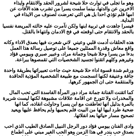
وهو ما تجلى في توارث حلا شيحة لشرور الحقد والانتقام وايذاء
الاخرين عن والدتها، بينما سلمت يسرا من تشرب هذه الآفات عن
امها فلم تؤذي احدا بل هي التي تعرضت لصنوف من الايذاء في
البداية.
فيسرا جاهدت في تربية ابنها ولكن تآمرت عليه خالته المريضة نفسيا
بالحقد والانتقام حتى اوقعته في فخ الادمان وانتهاءا بالقتل.
هذه الحلقات أدمت قلبي وعيني لاني شعرت فيها بصدق الاداء وكانه
واقع معاش وقدرة الممثلين جميعا على توصيل رسالة هذا العمل
بدءا من يسرا وحلا شيحا وجمانة مراد، وعبير صبري وبيومي فؤاد
وغيرهم وكلهم اتقنوا تجسيد الشخصيات التي تقمصوها ببراعة.
ورغم شدة قسوة اداء حلا شيحة حيث جاءت تعبيراتها بطريقة واحدة
جافة وعنيفة لكنها انسجمت مع طبيعة الشخصية المؤذية الحاقدة
والمنتقمة حتى ان الجمهور كرهها.
كما اتقنت الفنانة جمانة مراد دور المرأة الفاسدة التي تحب المال
والمخدرات ولا تتورع عن اقامة علاقات مشبوهة لكنها ليست شريرة
بالمرة بدليل انها تعاطفت مع ابن يسرا وحاولت انقاذه، كما انها
ضحية طرد ابيها لها من البيت فلم يحميها ولم يحافظ عليها ويعيد
تصحيح مسار حياتها بعد انفلاتها.
وادى الفنان بيومي فؤاد دور الرجل النبيل الصادق الطيب الذي احب
بصدق حب يندر في هذا الزمن وهو الحب الغير مبني على اطماع