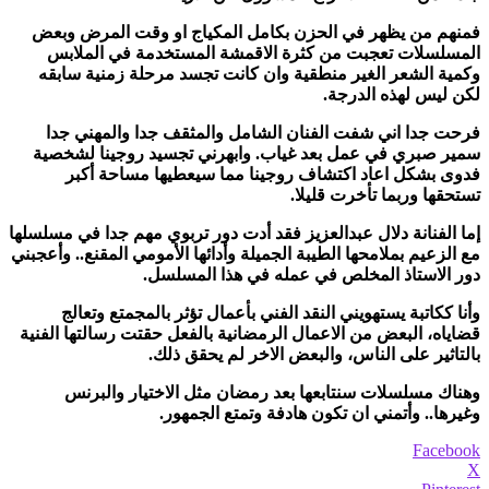
فمنهم من يظهر في الحزن بكامل المكياج او وقت المرض وبعض
المسلسلات تعجبت من كثرة الاقمشة المستخدمة في الملابس
وكمية الشعر الغير منطقية وان كانت تجسد مرحلة زمنية سابقه
لكن ليس لهذه الدرجة.
فرحت جدا اني شفت الفنان الشامل والمثقف جدا والمهني جدا
سمير صبري في عمل بعد غياب.
وابهرني تجسيد روجينا لشخصية
فدوى بشكل اعاد اكتشاف روجينا مما سيعطيها مساحة أكبر
تستحقها وربما تأخرت قليلا.
إما الفنانة دلال عبدالعزيز فقد أدت دور تربوي مهم جدا في مسلسلها
مع الزعيم بملامحها الطيبة الجميلة وأدائها الأمومي المقنع.. وأعجبني
دور الاستاذ المخلص في عمله في هذا المسلسل.
وأنا ككاتبة يستهويني النقد الفني بأعمال تؤثر بالمجمتع وتعالج
قضاياه، البعض من الاعمال الرمضانية بالفعل حقتت رسالتها الفنية
بالتاثير على الناس، والبعض الاخر لم يحقق ذلك.
وهناك مسلسلات سنتابعها بعد رمضان مثل الاختيار والبرنس
وغيرها.. وأتمني ان تكون هادفة وتمتع الجمهور.
Facebook
X