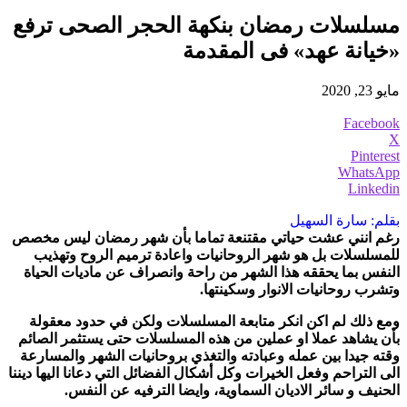
مسلسلات رمضان بنكهة الحجر الصحى ترفع
«خيانة عهد» فى المقدمة
مايو 23, 2020
Facebook
X
Pinterest
WhatsApp
Linkedin
بقلم: سارة السهيل
رغم انني عشت حياتي مقتنعة تماما بأن شهر رمضان ليس مخصص
للمسلسلات بل هو شهر الروحانيات واعادة ترميم الروح وتهذيب
النفس بما يحققه هذا الشهر من راحة وانصراف عن ماديات الحياة
وتشرب روحانيات الانوار وسكينتها.
ومع ذلك لم اكن انكر متابعة المسلسلات ولكن في حدود معقولة
بأن يشاهد عملا او عملين من هذه المسلسلات حتى يستثمر الصائم
وقته جيدا بين عمله وعبادته والتغذي بروحانيات الشهر والمسارعة
الى التراحم وفعل الخيرات وكل أشكال الفضائل التي دعانا اليها ديننا
الحنيف و سائر الاديان السماوية، وايضا الترفيه عن النفس.