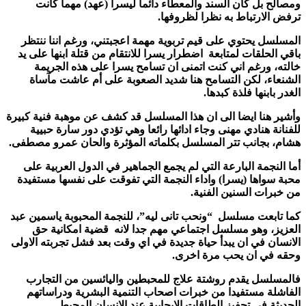
ومصالح بل كان السند والمعطاء دائما ليسرا (عهد) مهما كانت
ترفض الارتباط به نظرا لظروفها.
المسلسل يحتوي على قيم تربوية مهمة اعجبتني، ورغم اننا ننتظر
باقي الحلقات لمتابعة اضطرار يسرا للانتقام من قتلة ابنها على يد
خالته، ورغم اني كنت اتمنى ان تسامح يسرا على هذه الجريمة
الشنعاء، لكن التسامح هنا شديد الصعوبة على أم عاشت مآساة
الغدر بابنها فلذة كبدها.
وأشير هنا ايضا الى ان هذا المسلسل قد كشف عن موهبة فنية كبيرة
للفنانة هنادي مهنى وجاء ادائها رائعا وهي تؤدي دور سارة حبيية
هشام، بجانب تتر المسلسل بكلماته المؤثرة والحان عمرو مصطفى.
أما النجمة البارعة التي لم يجمع الجماهير في الدول العربية على
محبة سواها (يسرا) واداء النجمة التي تفوقت على نفسها مستفيدة
من خبرات السنين الفنية.
كما تابعت مسلسل “ونحب تانى ليه”، للنجمة المحبوبة ياسمين عبد
العزيز، وهو مسلسل اجتماعي مهم جدا لانه قضية امكانية حق
الانسان في ان يبدأ حياة جديدة في اي وقت بعد فشل تجربته الاولى
وحقه في ان يحب مرة اخرى.
فالمسلسل يقدم روشتة علاج للمحبطين واليائسين من التجارب
الفاشلة مستفيدا من خبرات اصحاب التنمية البشرية ودراساتهم
الحديثة في تحفيز الطاقات الايجابية عند الانسان المحبط.