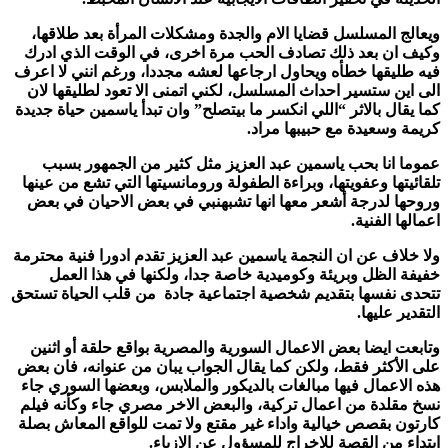
ويعالج المسلسل قضايا الام والجدة ومشكلات المرأة بعد طلاقها،
وكيف ان بعد ذلك تصادف الحب مرة اخرى، في الوقت الذي ادرك
فيه طليقها خطأه ويحاول ارجاعها لعشه مجددا، ورغم انني لا اعرف
الى اين ستسير احداث المسلسل، لكني اتمنى الا تعود لطليقها لان
كما يقال بالاثر “اللي انكسر ما بيتصلح” وان تبدأ ياسمين حياة جديدة
كريمة وسعيدة مع حبيبها مراد.
عموما انا بحب ياسمين عبد العزيز مثل كثير من الجمهور بسبب
تلقائيتها وعفويتها، وبراءة الطفولة ورومانسيتها التي تشع من عينها
وروحها لدرجة أشعر معها انها تشبهنبي في بعض الاحيان في بعض
اعمالها الفنية.
ولا خلاف عن ان النجمة ياسمين عبد العزيز تقدم ادورا فنية محترمة
خفيفة الظل وبريئة وكوميدية خاصة جدا، ولكنها في هذا العمل
تتحدى نفسها بتقديم شخصية اجتماعية جادة من قلب الحياة تستحق
التقدير عليها.
وتابعت ايضا بعض الاعمال السورية والمصرية بواقع حلقة أو اثنين
على الأكثر فقط، ولكن كما يقال الجواب يبان من عنوانه، فان بعض
هذه الاعمال فيها مبالغات بالديكور والملابس، وبعضها السوري جاء
نسخ مقلدة من اعمال تركية، والبعض الاخر مصري جاء وكأنه فيلم
كارتون بقصص خيالية واداء غير مقتع ولا تمت للواقع المعاش بصلة
ابتداء من القصة للاخراج للمسؤول عن الازياء.