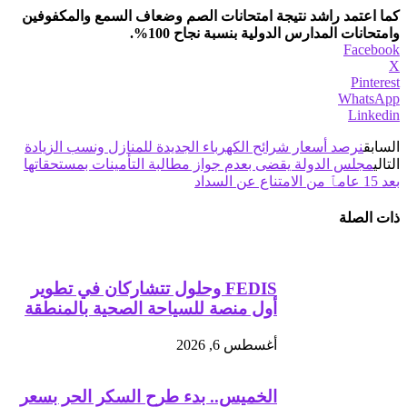
كما اعتمد راشد نتيجة امتحانات الصم وضعاف السمع والمكفوفين
وامتحانات المدارس الدولية بنسبة نجاح 100%.
Facebook
X
Pinterest
WhatsApp
Linkedin
السابق
نرصد أسعار شرائح الكهرباء الجديدة للمنازل ونسب الزيادة
التالي
مجلس الدولة يقضى بعدم جواز مطالبة التأمينات بمستحقاتها
بعد 15 عامٱ من الامتناع عن السداد
ذات الصلة
FEDIS وحلول تتشاركان في تطوير
أول منصة للسياحة الصحية بالمنطقة
أغسطس 6, 2026
الخميس.. بدء طرح السكر الحر بسعر