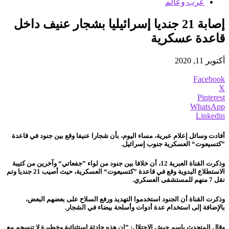
عرب وعالم
إصابة 21 جنديا إسرائيليا بشجار عنيف داخل
قاعدة عسكرية
أكتوبر 11, 2020
Facebook
X
Pinterest
WhatsApp
Linkedin
أفادت وسائل إعلام عبرية، مساء اليوم، بأن شجارا عنيفا وقع بين جنود في قاعدة
”كتسيعوت“ العسكرية جنوب إسرائيل.
وذكرت القناة العبرية 12، أن خلافا بين جنود من لواء ”جفعاتي“ وآخرين من كتيبة
الاستطلاع البدوية وقع في قاعدة ”كتسيعوت“ العسكرية، حيث أصيب 21 جنديا وتم
نقل 7 منهم للمستشفى العسكري.
وذكرت القناة أن الجنود استخدموا التهديد ورفع السلاح على بعضهم البعض،
بالإضافة إلى استخدام عدة أدوات وأسلحة بيضاء في الشجار.
وقال المتحدث باسم جيش الاحتلال: ”إن هذه حادثة استثنائية وخطيرة لا تنسجم مع