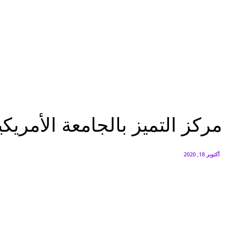
البنك العربي يطلق حملة الاسترداد النقدي الصيفية
أغسطس 6, 2026
سيتي إيدج توقع شراكة مع ڤودافون مصر لتوفير خدمات Triple Play الذكية بمشروع داون تاون بالعلمين الجديدة
أغسطس 6, 2026
مؤتمرات
مركز التميز بالجامعة الأمريكية يشارك فى أسبوع القاهرة للمياه
مؤتمرات
مركز التميز بالجامعة الأمريك
أكتوبر 18, 2020