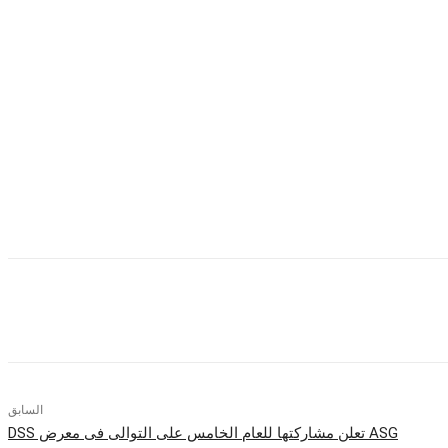
مة مع القطاع الخاص والقطاع العام والمشرع، ويتيح أسبوع القاهرة للمياه هذه
تي الإسكندرية وبني سويف، والمركز القومي للبحوث، والمركز القومي لبحوث المياه،
ي سويف، والزقازيق.
كما يضم أيضًا عددًا من شركات القطاع الخاص الأمريكية والمصرية والمنظمات غير الحكومية من مجموعة شركات سيكم، ومجموعة شركات الدمرداش، بالإضافة إلى شركات AECOM ، و Amriton LLC ، و Apogee Instruments ، و Carollo Engineers ، و
السابق
ASG تعلن مشاركتها للعام الخامس على التوالى فى معرض DSS