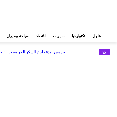
عاجل
تكنولوجيا
سيارات
اقتصاد
سياحة وطيران
الان
الخميس.. بدء طرح السكر الحر بسعر 25 جنيهًا للكيلو
اخر الاخبار
البورصة وجهاز التمثيل التجاري يروجان لسوق المال وجذب الاستثمارات الأجن
أغسطس 6, 2026
FEDIS وحلول تتشاركان في تطوير أول منصة للسياحة الصحية بالمنطقة
أغسطس 6, 2026