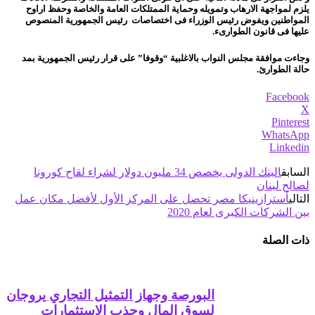
يلزم لمواجهة الارهاب وتمويله وحماية الممتلكات العامة والخاصة وحفظ اراوح
المواطنين ويفوض رئيس الوزراء فى اختصاصات رئيس الجمهورية المنصوص
عليها فى قانون الطوارىء.
وجاءت موافقة مجلس النواب بالاغلبية “وقوفا” على قرار رئيس الجمهورية بمد
حالة الطوارئ.
Facebook
X
Pinterest
WhatsApp
Linkedin
السابق
البنك الدولى يخصص 34 مليون دولار لشراء لقاح كورونا
لصالح لبنان‎
التالي
أسترازينيكا مصر تحصل على المركز الأول لأفضل مكان عمل
بين الشركات الكبرى لعام 2020
ذات الصلة
البورصة وجهاز التمثيل التجاري يروجان
لسوق المال وجذب الاستثمارات