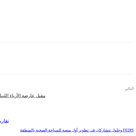
وشارك
أحمد أبوالغيط، المجلس في تكريم السيدات الرائدات، اللاتي حصلن على جائزة ا
المستدامة والمسئولية المجتمعية وتمكين المرأة والشباب.
جدير بالذكر أن المؤتمر قد تم انعقاده تحت رعاية منظمة الأمم المتحدة لشؤون الهج
التالي
مقتل عارضة الأزياء اللبنا
اقرأ المزيد
تقاري
FEDIS وحلول تتشاركان في تطوير أول منصة للسياحة الصحية بالمنطقة