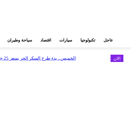
عاجل
تكنولوجيا
سيارات
اقتصاد
سياحة وطيران
الان
الخميس.. بدء طرح السكر الحر بسعر 25 جنيهًا للكيلو
اخر الاخبار
FEDIS وحلول تتشاركان في تطوير أول منصة للسياحة الصحية بالمنطقة
أغسطس 6, 2026
البنك العربي يطلق حملة الاسترداد النقدي الصيفية
أغسطس 6, 2026