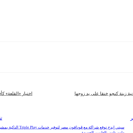
لمسؤولية المجتمعية لهذا العام وفقا لمعايير موضوعية لاختيارهن في عدد من الميادين
رة ومتطوعي الأمم المتحدة.
شارك
نية زينة كنجو خنقا على يد زوجها
اختيار «القلعة» 
ر
تق
سيتي إيدج توقع شراكة مع ڤودافون مصر لتوفير خدمات iple Play
داون تاون بالعلمين الجديدة