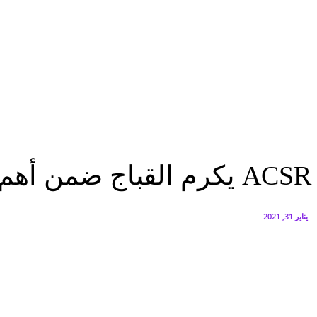
سيتي إيدج توقع شراكة مع ڤودافون مصر لتوفير خدمات Triple Play الذكية بمشروع داون تاون بالعلمين الجديدة
أغسطس 6, 2026
الخميس.. بدء طرح السكر الحر بسعر 25 جنيهًا للكيلو
أغسطس 5, 2026
الرئيسية
ACSR يكرم القباج ضمن أهم 7 سيدات مؤثرة على مستوى الوطن العربى
الرئيسية
تقارير
ACSR يكرم القباج ضمن أهم 7 سيدات مؤثرة على مستوى الوطن العربى
يناير 31, 2021