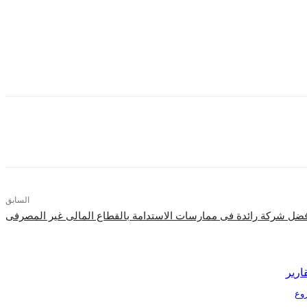
 الأساسية تضم الثقافة والدبلوماسية والسياسة والاقتصاد والإعلام والتنمية
السابق
كأفضل شركة رائدة فى ممارسات الاستدامة بالقطاع المالى غير المصرفى
ارير
Tr الذكية بمشروع