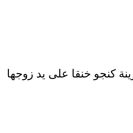
زينة كنجو خنقا على يد زوجها
شارك