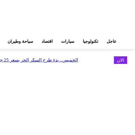
عاجل
تكنولوجيا
سيارات
اقتصاد
سياحة وطيران
الان
الخميس.. بدء طرح السكر الحر بسعر 25 جنيهًا للكيلو
اخر الاخبار
البورصة وجهاز التمثيل التجاري يروجان لسوق المال وجذب الاستثمارات الأجن
أغسطس 6, 2026
FEDIS وحلول تتشاركان في تطوير أول منصة للسياحة الصحية بالمنطقة
أغسطس 6, 2026