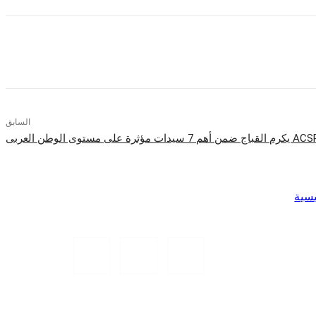
السابق
 القباج ضمن أهم 7 سيدات مؤثرة على مستوى الوطن العربى
يسية