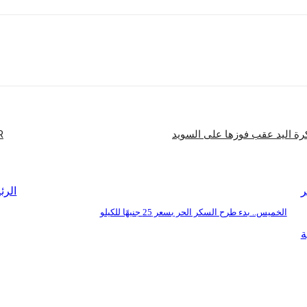
شارك
كرة اليد عقب فوزها على السويد
ACSR يكرم
ر
الرئ
الخميس.. بدء طرح السكر الحر بسعر 25 جنيهًا للكيلو
ة