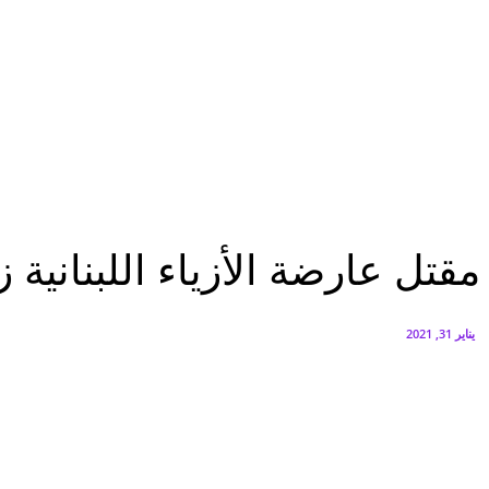
البنك العربي يطلق حملة الاسترداد النقدي الصيفية
أغسطس 6, 2026
سيتي إيدج توقع شراكة مع ڤودافون مصر لتوفير خدمات Triple Play الذكية بمشروع داون تاون بالعلمين الجديدة
أغسطس 6, 2026
الرئيسية
مقتل عارضة الأزياء اللبنانية زينة كنجو خنقا على يد زوجها
الرئيسية
حوادث
مقتل عارضة الأزياء اللبنانية 
يناير 31, 2021