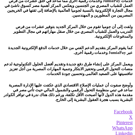
خدمات JumiaPay وخدمات رقمية أخرى مما ساعد في خلق عشرات من فرص
العمل للشباب المصري من الجنسين ويعكس المركز أهمية مصر كسوق ناشئ في
مجال التجارة الإلكترونية بالنسبة لجوميا العالمية بالإضافة إلى ثقتها في الخريجين
المصريين من المطورين و المهندسين.
ولفت إلى أن جوميا تقوم من خلال المركز الجديد بتوفير عشرات من فرص
التدريب والعمل للشباب المصري من خلال صقل مهاراتهم في مجال التطوير
والمدفوعات الإلكترونية.
كما يقوم المركز بتقديم الدعم الفني من خلال خدمات الدفع الإلكترونية الجديدة
عبر JumiaPay وخدمات رقمية أخرى.
ويعمل المركز على إنشاء طرق دفع جديدة وتقديم أفضل الحلول التكنولوجية لدعم
منصات التحول الرقمى وتحفيز الابتكار وتنمية المهارات المصرية من أجل تعزيز
تنافسيتها على الصعيد العالمى وتحسين جودة الخدمات.
وأوضح صفوت أن عمليات الإصلاح الاقتصادي الذي عكفت عليها الإدارة المصرية
ساعد في تبني منظومة التحول الرقمي والشمول المالي حيث تأتي مصر في
مقدمة هذه الدول لأنها أصبحت الأقل تكلفة، ورغم ذلك هناك ندرة في توافر الكوادر
البشرية بسبب هجرة العقول البشرية إلى الخارج.
Facebook
X
Pinterest
WhatsApp
Linkedin