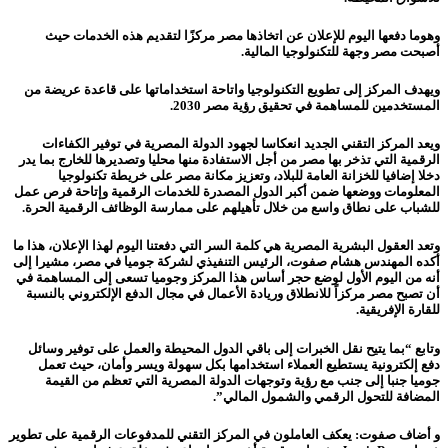
وهوما دفعها اليوم للإعلان عن اتخاذها مصر مركزًا لتقديم هذه الخدمات حيث
أصبحت مصر وجهة للتكنولوجيا المالية.
ويهدف المركز إلى تطويع التكنولوجيا واتاحة استخداماتها على قاعدة عريضة من
المستخدمين للمساهمة في تحقيق رؤية مصر 2030.
ويعد المركز التقني الجديد انعكاسا لجهود الدولة المصرية في توفير الكفاءات
الرقمية التي تذخر بها مصر من أجل الاستفادة منها محليا وتصديرها للخارج بما يدر
دخلا إضافيا للخزانة العامة للبلاد، وتعزيز مكانة مصر على خريطة تكنولوجيا
المعلومات ووضعها ضمن أكبر الدول المصدرة للخدمات الرقمية وإتاحة فرص عمل
للشباب على نطاق واسع من خلال تأهيلهم على ممارسة الوظائف الرقمية الحرة.
وتعد العقول البشرية المصرية هي كلمة السر التي دفعتنا اليوم لهذا الإعلان، هذا ما
أكده المهندس هشام صفوت، الرئيس التنفيذي لشركة جوميا في مصر، مشيرا إلى
أنه من اليوم الأول لوضع حجر أساس هذا المركز وجوميا تسعى إلى المساهمة في
أن تصبح مصر مركزاً للانطلاق وريادة الأعمال في مجال الدفع الإلكتروني بالنسبة
للقارة الإفريقية.
وتابع “بما يتيح نقل الخبرات إلى باقي الدول المحيطة والعمل على توفير وسائل
دفع إلكترونية يستطيع العملاء استخدامها بكل سهولة ويسر وأمان، حيث تعمل
جوميا جنبا إلى جنب مع رؤية وتوجهات الدولة المصرية التي تعظم من القيمة
المضافة للتحول الرقمي والشمول المالي”.
و أضاف صفوت: يعكف العاملون في المركز التقني للمدفوعات الرقمية على تطوير