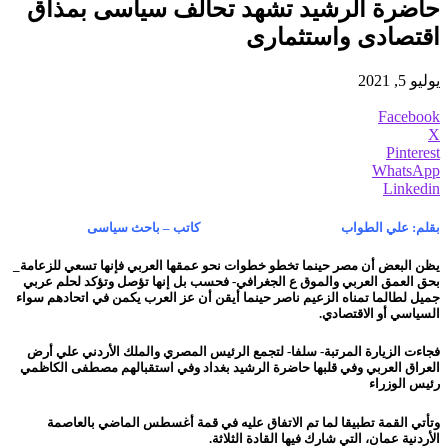
حاضرة الرشيد تشهد تحالف سياسى بمذاق
اقتصادى واستثمارى
يوليو 5, 2021
Facebook
X
Pinterest
WhatsApp
Linkedin
بقلم: علي الطواب كاتب – باحث سياسى
يظن البعض أن مصر حينما تخطو خطوات نحو عمقها العربي فإنها تسعي للزعامة_
بحق العمق العربي والموق ع الجغرافي- فحسب بل إنها تؤصل وتؤكد لحلم عربي
جميل لطالما تمناه الزعيم ناصر حينما أيقن أن عز العرب يكمن في اتحادهم سواء
السياسي أو الاقتصادي.
فجاءت الزيارة المرتبة- سلفا- لتجمع الرئيس المصري والملك الأردني علي أرض
العراق العربي وفي قلبها حاضرة الرشيد بغداد وفي استقبالهم مصطفى الكاظمي
رئيس الوزراء
وتأتي القمة تطبيقا لما تم الاتفاق عليه في قمة أغسطس الماضي بالعاصمة
الأردنية عمان، التي شارك فيها القادة الثلاثة.