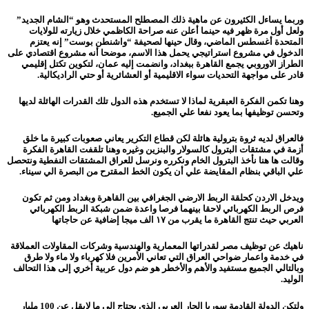
وربما يساءل الكثيرون عن ماهية ذلك المصطلح المستحدث وهو “الشام الجديد”
ولعل أول مرة ظهر فيه حينما أعلن عنه صراحة الكاظمي خلال زيارته للولايات
المتحدة أغسطس الماضي، وقال حينها لصحيفة “واشنطن بوست” إنه يعتزم
الدخول في مشروع استراتيجي يحمل هذا الاسم، موضحا أنه مشروع اقتصادي على
الطراز الاوروبي يجمع القاهرة ببغداد، وانضمت إليه عمان، لتكوين تكتل إقليمي
قادر على مواجهة التحديات سواء الاقليمية أو العشائرية أو حتي الراديكالية.
وهنا تكمن الفكرة العبقرية لماذا لا تستخدم هذه الدول تلك القدرات الهائلة لديها
وتحسن توظيفها بما يعود نفعا علي الجميع.
فالعراق لديه ثروة بترولية هائلة لكن قطاع التكرير يعاني صعوبات كبيرة ما خلق
أزمة في مشتقات البترول كالسولار والبنزين وغيره وهنا تلقفت القاهرة الفكرة
وقالت ها هنا نأخذ البترول الخام ونكرره ونرسل للعراق المشتقات النفطية ونتحصل
علي الباقي بنظام المقايضة علي أن يكون الخط المقترح من البصرة الي سيناء.
ويدخل الاردن كحلقة الربط الارضي الجغرافي بين القاهرة وبغداد ومن ثم تكون
فرص الربط الكهربائي لاحقا بينهما فرصا واعدة ضمن شبكة الربط الكهربائي
العربي حيث تنتج القاهرة ما يقرب من ١٧ الف ميجا إضافية عن حاجاتها
ناهيك عن توظيف مصر لقدراتها المعمارية والهندسية وشركات المقاولات العملاقة
في خدمة واعمار ضواحي العراق التي تعاني الأمرين فلا كهرباء ولا ماء ولا طرق
وبالتالي الجميع مستفيد والأهم والأخطر هو ضم دول عربية أخري إلى هذا التحالف
الوليد.
ولتكن الدولة القادمة سوريا الجار العربي الذي يحتاج الي ما لايقل عن 100 مليار