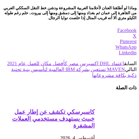
وماذا لو أطلقنا العنان لأحلامنا العربية المشروعة ودشن خط النقل السككي العربي
من القاهرة إلى عمان ثم بغداد ومنها إلى دمشق ومنها إلى بيروت.. حلم رغم طوله
الكيلو متري الا أنه قريب المنال إذا خلصت نوايا الرجال.
Facebook
X
Pinterest
WhatsApp
Linkedin
السابق
اعتماد DHL اكسبرس مصر كأفضل مكان للعمل عام 2021
التالي
MAVEN تستعين بشركة IBM العالمية لتأسيس بنية تحتية
ذكية بكافة مشروعاتها
ذات الصلة
كاسبرسكي تكشف عن إطار عمل
خبيث يستهدف مستخدمي العملات
المشفرة
أغسطس 4, 2026