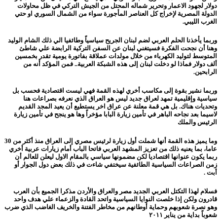
دولار لجهود الاعمار وتحرير شماله المحتل من الجيش التركي في ظل محاولات
الدولة المصرية لإخراج كل العناصر المأجورة سواء من الشمال السوري او حتي
الغرب الليبي.
وربما يأخذنا الحلم العربي لضم لبنان الجريح سياسياً وطائفيا الي ذلك الشام الوليد
وهنا أن نجحت الفكرة فسيتغني لبنان عن السفن التركية الرابضة علي شاطئ
المتوسط لتوليد الكهرباء من خلال مولدات عملاقة بفاتورة يومية تقدر بخمسين
ألف دولار فماذا لو دخلت لبنان إلى هذه الشبكة العربية.. فمن المؤكد أنه من
الرابحين.
وربما نشير بقوة إلى مكاسب أخري لهذه القمة فهي ليست اقتصادية فحسب بل
سياسية وإقليمية تمهد لعراق جديد ليس هو العراق الذي نعرفه بصراعات هنا
وتحديات هناك. بل هي قمة معلنة عن عراق اخر يستطيع أن يعيد المجد القديم
لاسيما بعد نجاحه الباهر في تأمين زيارة البابا مؤخراً وها هو ينجح في تأمين زيارة
الرئيس والملك
وما يميز هذه القمة أنها شملت أول زيارة لرئيس مصري إلى العراق منذ أكثر من 30
عاما، بما يعنيه ذلك من تعزيز المشهد العربي فاتحا الباب أمام زيارات عربية أخري
ربما يكون عنوانها اقتصاديا لكن مضمونها سياسي بالمقام الاول ليعلن للعالم أن
زمن الصراعات السياسية الطائفية سيختفي شاءت في ذلك بعض دول الجوار أو
أبت .
فسلام لهذا التكتل العربي الجديد مصر والعراق والأردن مذكرا الجميع بأن العرب
قادرون ولكن إذا خلصت النوايا السياسية واتحد القادة والزعماء علي هدف واحد
وهو نصرة شعوبهم وحماية أوطانهم من مخاطر الفتنة والخريف الغاضب الذي ضرب
شعوباً بداية من يناير ٢٠١١