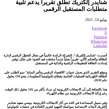
شنايدر إلكتريك تطلق تقريراً يدعم تلبية
متطلبات المستقبل الرقمى
يوليو 14, 2021
Facebook
X
Pinterest
WhatsApp
Linkedin
أصدرت “شنايدر إلكتريك”، الشركة الرائدة عالمياً في مجال التحوّل الرقمي لإدارة
الطاقة والتحكم الآلي، تقريراً بحثياً جديداً سلطت فيه الضوء على سُبُل توفير
إمدادت الطاقة للتطبيقات الرقمية والذكية في المستقبل.
وتوقع التقرير الذي يحمل عنوان “الاقتصاد الرقمي وتأثير المناخ” نمو الطلب على
الطاقة الكهربائية للعمليات الخاصة بقطاع تكنولوجيا المعلومات بنحو 50٪ بحلول
عام 2030،
هذا بالإضافة إلى أن الانبعاثات الكربونية لن تزداد بأكثر من 26٪ بحلول ذلك الوقت
رغم إزالة الانبعاثات الكربونية من نظام الكهرباء.
وفي سبيل المساعدة في الحد من آثار الانبعاثات الكربونية، يوصي معهد شنايدر
إلكتريك لأبحاث الاستدامة بمواصلة الجهود لتعزيز الكفاءة في عمليات تكنولوجيا