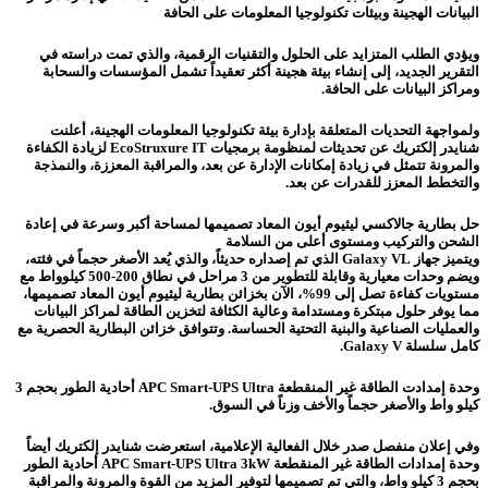
البيانات الهجينة وبيئات تكنولوجيا المعلومات على الحافة
ويؤدي الطلب المتزايد على الحلول والتقنيات الرقمية، والذي تمت دراسته في
التقرير الجديد، إلى إنشاء بيئة هجينة أكثر تعقيداً تشمل المؤسسات والسحابة
ومراكز البيانات على الحافة.
ولمواجهة التحديات المتعلقة بإدارة بيئة تكنولوجيا المعلومات الهجينة، أعلنت
شنايدر إلكتريك عن تحديثات لمنظومة برمجيات EcoStruxure IT لزيادة الكفاءة
والمرونة تتمثل في زيادة إمكانات الإدارة عن بعد، والمراقبة المعززة، والنمذجة
والتخطط المعزز للقدرات عن بعد.
حل بطارية جالاكسي ليثيوم أيون المعاد تصميمها لمساحة أكبر وسرعة في إعادة
الشحن والتركيب ومستوى أعلى من السلامة
ويتميز جهاز Galaxy VL الذي تم إصداره حديثاً، والذي يُعد الأصغر حجماً في فئته،
ويضم وحدات معيارية وقابلة للتطوير من 3 مراحل في نطاق 200-500 كيلوواط مع
مستويات كفاءة تصل إلى 99%، الآن بخزائن بطارية ليثيوم أيون المعاد تصميمها،
مما يوفر حلول مبتكرة ومستدامة وعالية الكثافة لتخزين الطاقة لمراكز البيانات
والعمليات الصناعية والبنية التحتية الحساسة. وتتوافق خزائن البطارية الحصرية مع
كامل سلسلة Galaxy V.
وحدة إمدادت الطاقة غير المنقطعة APC Smart-UPS Ultra أحادية الطور بحجم 3
كيلو واط والأصغر حجماً والأخف وزناً في السوق
.
وفي إعلان منفصل صدر خلال الفعالية الإعلامية، استعرضت شنايدر إلكتريك أيضاً
وحدة إمدادات الطاقة غير المنقطعة APC Smart-UPS Ultra 3kW أحادية الطور
بحجم 3 كيلو واط، والتي تم تصميمها لتوفير المزيد من القوة والمرونة والمراقبة