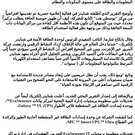
المعلومات والطاقة على مستوى المكونات والنظام.
وأوضح التقرير الذي أطلقته شنايدر في فعالية إعلامية حصرية تم تقديمها افتراضياً
من مركز “بوسطن هب” التابع للشركة، كيف أن ظهور حوسبة الحافة يتطلب تركيزاً
محدداً، حيث من المتوقع أن تكون هذه الأنظمة أقل كفاءة من مراكز البيانات ذات
السعة الفائقة وذلك من وجهة نظر فعالية استخدام الطاقة.
وقال بانكاج شارما، النائب التنفيذي للرئيس لوحدة الطاقة الآمنة في شنايدر
إلكتريك: “عندما دخل العالم في حالة الإغلاق، ازداد النشاط الرقمي وارتفعت حركة
المرور عبر الإنترنت. ومن غير الصحيح افتراض أن النشاط الرقمي سيؤدي حتماً إلى
زيادة في انبعاثات ثاني أكسيد الكربون. ويختبر التحليل الذي أجراه معهد شنايدر
إلكتريك للاستدامة السيناريوهات الأسوأ التي تتنبأ بتضاعف استخدام الكهرباء
المرتبط بتكنولوجيا المعلومات كل 5 سنوات”.
وتابع “ومع ذلك، يجب أن نظل حريصين على إيجاد مصادر جديدة للاستدامة مع
ضمان مستويات أعلى من المرونة للاستفادة على النحو الصحيح من التقنيات
الرقمية التي تساهم في الارتقاء بجودة الحياة”.
وبالإضافة إلى إصدار التقرير البحثي الجديد، أعلنت شنايدر إلكتريك أيضاً عن
تحديثات على منظومة برمجيات إدارة البنية التحتية لمركز بيانات EcoStruxure™️،
ووحدة إمدادت الطاقة غير المنقطعة ثلاثي الأطوار (UPS) Galaxy ™️ VL،
كما كشفت الشركة عن وحدة إمدادات الطاقة غير المنقطعة أحادية الطور والرائدة
في القطاع APC ™️ Smart-UPS ™️ Ultra.
تحديثات منظومة برمجيات EcoStruxure IT للحد من التعقيدات في إدارة مراكز