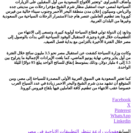
وأضاف الشبراوى “وتعتبر الأفواج السعودية من أول المقبلين على الزيارات
السياحية لمصر، حيث استقبل مطار شرم الشيخ مؤخرا رحلات من مدينتى جده
والرياض، وسيكون إعلان مدن منطقة البحر الأحمر وجنوب سيناء خالية من فيرس
كورونا بعد تطعيم العاملين عنصر هام جدا لاستمرار الرحلات السياحية من السعودية
وغيرها من البلدان العربية.
وتابع: إن الدولة تولي قطاع السياحة أولوية كبيرة، وتسعى إلى الانتهاء من
التطعيمات خلال فترة وجيزة، لاستقبال الوفود السياحية التي بدأت بالوصول إلى
مصر خلال الفترة الأخيرة بالتزامن مع بداية فصل الصيف.
وكانت وزارة السياحة كشفت عن استقبال مصر نحو 3.5 مليون سائح خلال الفترة
من أول يناير وحتى نهاية يونيو الماضي، كما بلغت الإيرادات الإجمالية ما يتراوح بين
3.5 إلى 4 مليار دولار، وذلك بمتوسط إنفاق للسائح الواحد يبلغ 95 دولارًا لليلة
الواحدة.
كما تعتبر السعودية هي السوق العربية الأولى المصدرة للسياحة إلى مصر، ومن
المتوقع أن تشهد مدن شرم الشيخ والبحر الاحمر زيادة في عدد السياح العرب
خصوصا عقب الانتهاء من تطعيم كافة العاملين فيها بلقاح فيروس كورونا.
Facebook
X
Pinterest
WhatsApp
Linkedin
السابق
عقوبات رادعة تنتظر التطبيقات الإباحية فى مصر