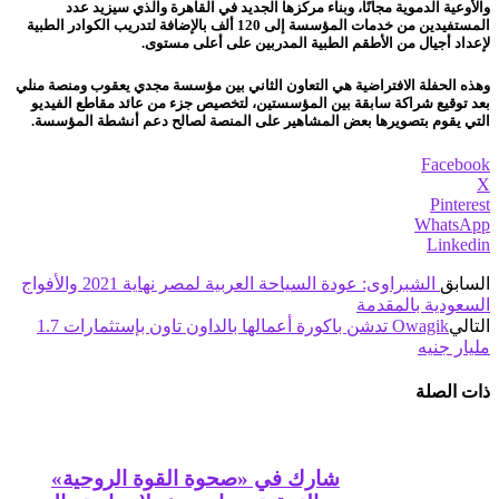
والأوعية الدموية مجانًا، وبناء مركزها الجديد في القاهرة والذي سيزيد عدد
المستفيدين من خدمات المؤسسة إلى 120 ألف بالإضافة لتدريب الكوادر الطبية
لإعداد أجيال من الأطقم الطبية المدربين على أعلى مستوى.
وهذه الحفلة الافتراضية هي التعاون الثاني بين مؤسسة مجدي يعقوب ومنصة منلي
بعد توقيع شراكة سابقة بين المؤسستين، لتخصيص جزء من عائد مقاطع الفيديو
التي يقوم بتصويرها بعض المشاهير على المنصة لصالح دعم أنشطة المؤسسة.
Facebook
X
Pinterest
WhatsApp
Linkedin
السابق
الشبراوى: عودة السياحة العربية لمصر نهاية 2021 والأفواج
السعودية بالمقدمة
التالي
Owagik تدشن باكورة أعمالها بالداون تاون بإستثمارات 1.7
مليار جنيه
ذات الصلة
شارك في «صحوة القوة الروحية»