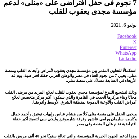
7 نجوم فى حفل افتراضى على «منلى» لدعم
مؤسسة مجدى يعقوب للقلب
يوليو 6, 2021
Facebook
X
Pinterest
WhatsApp
Linkedin
استكمالًا للتعاون المثمر بين مؤسسة مجدي يعقوب لأمراض وأبحاث القلب ومنصة
منلي، يحيي 7 من نجوم الغناء في مصر والوطن العربي حفلة افتراضية، يوم غد
الأربعاء في السابعة مساءً، على منصة منلي.
وذلك لتشجيع التبرع لمؤسسة مجدي يعقوب للقلب لعلاج المزيد من مرضى القلب
مجانًا وبناء مركزها الجديد في القاهرة والذي سيكون أكبر مركز متخصص لعلاج
أمراض القلب والأوعية الدموية بمنطقة الشرق الأوسط وأفريقيا.
ويحيي الحفل على منصة منلي كلًا من هشام عباس وإيهاب توفيق وأحمد جمال
وكارمن سليمان ورامي عاشور وفرقة شارموفرز وليجي سي لتصبح أكبر حفلة
افتراضية تقام على المنصة وفي مصر.
وهذا لدعم الجهود الخيرية للمؤسسة، والتي تعالج سنويًا نحو 40 ألف مريض بالقلب