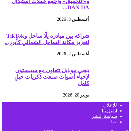
و«التحقيق» واجمع عملات استبدال
DAN DA...
أغسطس 3, 2026
شراكة بين مبادرة يلّا ساحل وTikTok
لتعزيز مكانة الساحل الشمالي كأبرز...
أغسطس 2, 2026
ببجي موبايل تتعاون مع سبيستون
لإحياء أصوات صنعت ذكريات جيلٍ
كامل
يوليو 20, 2026
للإعلان
اتصل بنا
سياسة النشر
عنا