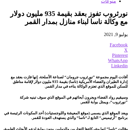
منوعات
نورثروب تفوز بعقد بقيمة 935 مليون دولار
مع وكالة ناسا لبناء منازل بمدار القمر
يوليو 9, 2021
Facebook
X
Pinterest
WhatsApp
Linkedin
أفادت اليوم مجموعة ”نورثروب جرومان“ لصناعة الأسلحة، إنها فازت بعقد مع
إدارة الطيران والفضاء الأمريكية (ناسا) بقيمة 935 مليون دولار لإقامة مناطق
للسكن للموقع الذي تعتزم الوكالة بناءه في مدار القمر.
وسيقيم رواد الفضاء ويجرون أبحاثهم في الموقع الذي سوف تبنيه شركة
”نورثروب“، ويمثل بوابة للقمر.
ويعد الموقع الذي يسمى (موقع المعيشة واللوجستيات) أحد المكونات الرئيسة في
برنامج ”أرتيميس“ التابع لـ“ناسا“ والذي يستهدف العودة للقمر.
وقالت “ناسا” إنها وشركاءها التجاريين والدوليين يبنون بوابة لدعم الأبحاث العلمية،