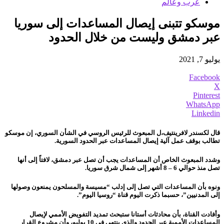
عرب وعالم
موسكو تتبنى إيصال المساعدات إلى سوريا
عبر دمشق وليست من خلال الحدود
يوليو 7, 2021
Facebook
X
Pinterest
WhatsApp
Linkedin
قال لكسندر لافرينتيف،ل المبعوث للرئيس الروسي في الشأن السوري، إن موسكو
تطالب بوقف عمل آلية إيصال المساعدات عبر الحدود السورية.
وشدد المبعوث الخاص أن المساعدات يجب أن تصل عبر دمشق، لافتاً إلى أنها
تصل منذ حوالي 6 – 8 أشهر إلى شمال شرق سوريا.
ونوه بأن المساعدات التي تصل إلى إدلب “مسيسة والمسلحون يمنعون وصولها
إلى المدنيين”، حسبما ذكرت اليوم قناة “روسيا اليوم”.
وأفادت القناة، بأن محادثات أستانا ستبحث تمديد التفويض الأممي لإيصال
المساعدات الأممية عبر الحدود والذي ينتهي في 10 يوليو، وأن مشروع القرار