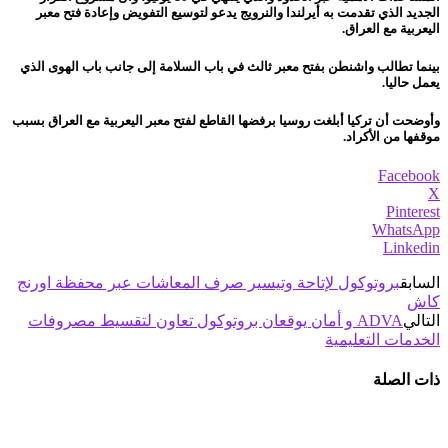
الجديد الذي تقدمت به أيرلندا والنرويج يدعو لتوسيع التفويض وإعادة فتح معبر
اليعربية مع العراق.
بينما تطالب واشنطن بفتح معبر ثالث في باب السلامة إلى جانب باب الهوى الذي
يعمل حاليا.
وأوضحت أن تركيا أبلغت روسيا برفضها القاطع لفتح معبر اليعربية مع العراق بسبب
موقفها من الأكراد.
Facebook
X
Pinterest
WhatsApp
Linkedin
السابق
بروتوكول لإتاحة وتيسير صرف المعاشات عبر محفظة اورنج
كاش
التالي
ADVA و أمان يوقعان بروتوكول تعاون لتقسيط مصروفات
الخدمات التعليمية
ذات الصلة