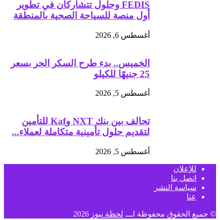
FEDIS وحلول تتشاركان في تطوير
أول منصة للسياحة الصحية بالمنطقة
أغسطس 6, 2026
الخميس.. بدء طرح السكر الحر بسعر
25 جنيهًا للكيلو
أغسطس 5, 2026
تحالف بين بنك NXT وKaf للتأمين
لتقديم حلول تأمينية متكاملة لعملاء...
أغسطس 5, 2026
للإعلان
اتصل بنا
سياسة النشر
عنا
© جميع الحقوق محفوظة لـــ
لحظة نيوز
2026