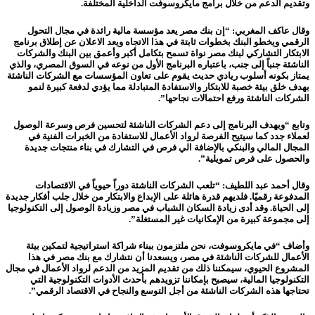
وتقديم الدعم من خلال برامج مايكروسوفت الداخلية المختلفة.
وقال عاكف المغربي: “إن بنك مصر يعد مؤسسة مالية رائدة في مجال التحول
الرقمي ويخطو البنك بخطوات ثابتة في هذا الاتجاه ويعد الاعلان عن إطلاق برنامج
الابتكار التشاركي لبنك مصر نواة تسمح بتكامل أكبر وأعمق بين البنك والشركات
الناشئة جنباً إلى جنب، باعتباره البرنامج الأول من نوعه في السوق المصري، والذي
يمتاز بكونه أسلوب ريادي حديث يقوم على تعاون المؤسسات مع الشركات الناشئة
بهدف خلق بيئة خصبة للابتكار والاستفادة المتبادلة مما يؤدي لدفعة كبيرة لنمو
الشركات الناشئة ورفع احتمالات
نجاحها”.
وتابع “ويهدف البرنامج إلى دعم الشركات الناشئة لتحسين فرص وسرعة الوصول
لعملاء جدد كما سيتيح الفرصة لرواد الأعمال للاستفادة من الخبرات الفنية في
المجال المالي والبنكي بالإضافة الي فرص في التشارك في بناء منتجات جديدة
والحصول على فرص تمويلية”.
وقال أحمد عبد اللطيف: “تلعب الشركات الناشئة دوراً حيوياً في الاقتصادات
المدفوعة رقميًا. فلديهم قدرة هائلة على الإبداع والابتكار من خلال جلب أفكار جديدة
إلى الحياة. وقد أدى زيادة السكان الشباب في مصر وزيادة الوصول إلى التكنولوجيا
إلى مجموعة كبيرة من الإمكانيات غير المستغلة”.
وأضاف “في مايكروسوفت، نحن ملتزمون ببناء شراكة استراتيجية لتمكين بيئة
الأعمال للشركات الناشئة في مصر، ويسعدنا أن نتشارك مع بنك مصر في هذا
المشروع الحيوي، سيمكننا ذلك من تقديم المزيد من الدعم لرواد الأعمال في مجال
التكنولوجيا المالية، سيصبح بإمكاننا تزويدهم بأحدث الأدوات التكنولوجية التي
تحتاجها هذه الشركات الناشئة من أجل التوسع والنجاح في الاقتصاد الرقمي”.