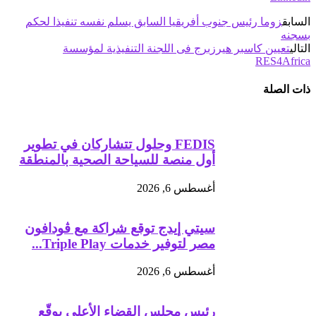
السابق
زوما رئيس جنوب أفريقيا السابق يسلم نفسه تنفيذا لحكم
بسجنه
التالي
تعيين كاسبر هيرزبرج فى اللجنة التنفيذية لمؤسسة
RES4Africa
ذات الصلة
FEDIS وحلول تتشاركان في تطوير
أول منصة للسياحة الصحية بالمنطقة
أغسطس 6, 2026
سيتي إيدج توقع شراكة مع ڤودافون
مصر لتوفير خدمات Triple Play...
أغسطس 6, 2026
رئيس مجلس القضاء الأعلى يوقّع