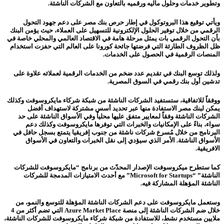
وتطوير خدمات وحلول ماليه ورقميه بالتعاون مع الشركات الناشئة.
ويأتي توقيع هذا البروتوكول في إطار حرص بنك مصر على دعم جهود التحول
الرقمي من خلال توفير الحلول الإلكترونية للتسهيل على العملاء، حيث يؤمن البنك
بأن التحول الرقمي بات يمثل مرحلة هامة في الاقتصاد العالمي والمحلي خاصة في
ظل الظروف الطارئة التي فرضتها جائحة كورونا على العالم التي حفزت استخدام
المنصات الرقمية في الحصول على الخدمات.
ولذلك توسع البنك في تقديم عدد ضخم من الخدمات الرقمية لعملائه علاوة على
تدشين أول بنك رقمي في السوق المصرية.
ووفقاً للاتفاقية، ستستفيد الشركات الناشئة من شبكة شركاء مايكروسوفت وكذلك
يمكن لبنك مصر الاستفادة منها عبر تحديد أسس مشتركة لاستهداف أفضل
الشركات الناشئة وفقاً لمعايير متفق عليها محلياً وفي الأسواق الناشئة على حد
سواء، بناءً على الإمكانيات والخبرات التي توفرها مايكروسوفت وكذلك دعم
البرنامج من خلال مُسرع شركات ناشئة من جنوب إفريقيا يتمتع بسجل حافل في
الأسواق الناشئة.
الأمر الذي سيؤدي إلى نقل الخبرات والتعاون في الأسواق
الافريقية.
كما ستطرح ميكروسوفت الإصدار المحدّث من برنامج “مايكروسوفت للشركات
الناشئة” “Microsoft for Startups” مع أحدث الامتيازات المدمجة للشركات
الناشئة المؤهلة المشاركة فيه.
وستعمل مايكروسوفت على دعم الشركات الناشئة المؤهلة للتوسع والنمو، من
خلال ضم الشركات الناشئة إلى منصة Azure Market Place التي تضم أكثر من 4
ملايين مستخدم نشط، للاستفادة من شبكة شركاء مايكروسوفت للشركات الناشئة،