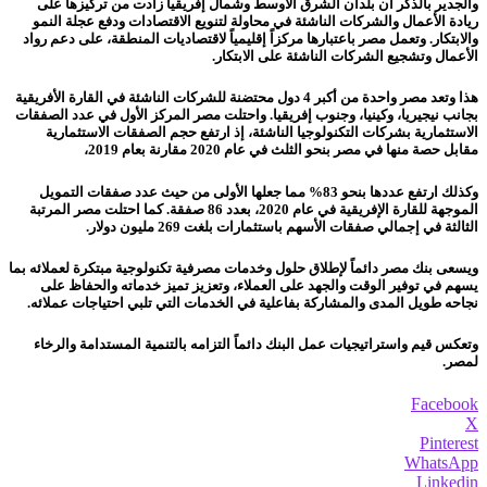
والجدير بالذكر أن بلدان الشرق الأوسط وشمال إفريقيا زادت من تركيزها على
ريادة الأعمال والشركات الناشئة في محاولة لتنويع الاقتصادات ودفع عجلة النمو
والابتكار. وتعمل مصر باعتبارها مركزاً إقليمياً لاقتصاديات المنطقة، على دعم رواد
الأعمال وتشجيع الشركات الناشئة على الابتكار.
هذا وتعد مصر واحدة من أكبر 4 دول محتضنة للشركات الناشئة في القارة الأفريقية
بجانب نيجيريا، وكينيا، وجنوب إفريقيا. واحتلت مصر المركز الأول في عدد الصفقات
الاستثمارية بشركات التكنولوجيا الناشئة، إذ ارتفع حجم الصفقات الاستثمارية
مقابل حصة منها في مصر بنحو الثلث في عام 2020 مقارنة بعام 2019،
وكذلك ارتفع عددها بنحو 83% مما جعلها الأولى من حيث عدد صفقات التمويل
الموجهة للقارة الإفريقية في عام 2020، بعدد 86 صفقة. كما احتلت مصر المرتبة
الثالثة في إجمالي صفقات الأسهم باستثمارات بلغت 269 مليون دولار.
ويسعى بنك مصر دائماً لإطلاق حلول وخدمات مصرفية تكنولوجية مبتكرة لعملائه بما
يسهم في توفير الوقت والجهد على العملاء، وتعزيز تميز خدماته والحفاظ على
نجاحه طويل المدى والمشاركة بفاعلية في الخدمات التي تلبي احتياجات عملائه.
وتعكس قيم واستراتيجيات عمل البنك دائماً التزامه بالتنمية المستدامة والرخاء
لمصر.
Facebook
X
Pinterest
WhatsApp
Linkedin