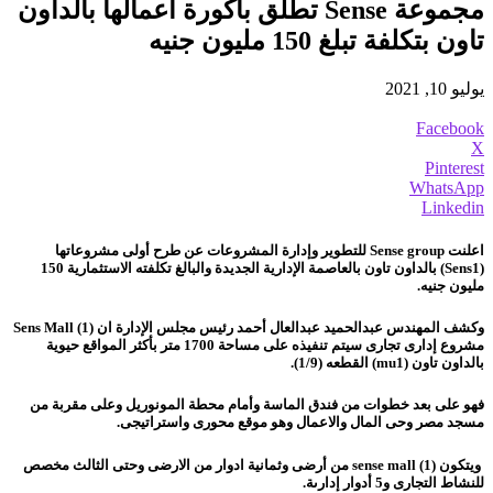
مجموعة Sense تطلق باكورة أعمالها بالداون
تاون بتكلفة تبلغ 150 مليون جنيه
يوليو 10, 2021
Facebook
X
Pinterest
WhatsApp
Linkedin
اعلنت Sense group للتطوير وإدارة المشروعات عن طرح أولى مشروعاتها
(Sens1) بالداون تاون بالعاصمة الإدارية الجديدة والبالغ تكلفته الاستثمارية 150
مليون جنيه.
وكشف المهندس عبدالحميد عبدالعال أحمد رئيس مجلس الإدارة ان Sens Mall (1)
مشروع إدارى تجارى سيتم تنفيذه على مساحة 1700 متر بأكثر المواقع حيوية
بالداون تاون (mu1) القطعه (1/9).
فهو على بعد خطوات من فندق الماسة وأمام محطة المونوريل وعلى مقربة من
مسجد مصر وحى المال والاعمال وهو موقع محورى واستراتيجى.
ويتكون sense mall (1) من أرضى وثمانية ادوار من الارضى وحتى الثالث مخصص
للنشاط التجارى و5 أدوار إدارىة.