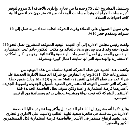
ويشتمل المشروع على 75 وحده ما بين تجارى وإدارى بالاضافه ل3 بدروم لتوفير
اكبر مساحه للجراجات وتبدأ مساحات الوحدات من 20 متر دون حد اقصى لتلبية
كافة احتياجات العملاء.
وفى سبيل التسهيل على العملاء وفرت الشركه انظمة سداد مرنة تصل إلى 10
سنوات وبمقدم حجز 10%.
ولفت رئيس مجلس الاداره إلى أن القيمه البيعيه المتوقعه للمشروع تصل لنحو 210
مليون جنيه وقد قامت Sens group بالتعاقد مع مكتب الدكتور حاتم غيث الاستشارى
الهندسي والمعماري لعمل التصميمات الهندسية والانشائية.. وهو من اكبر المكاتب
الاستشارية والهندسية التى لها سابقة اعمال كبيرة ومشرفة.
وكشف عبد الحميد عن خطة الشركه لتنفيذ سلسله من هذه النوعيه من
المشروعات خلال 2021 وجارى التفاوض مع شركة العاصمة الادارية الجديدة على
شراء عدد من قطع الأراضى لتنفيذ Sense Mall (2) و Mall (3) وذلك ضمن خطة
الشركة التى تتضمن التوجه للاستثمار فى الصعيد بأسوان الجديدة واسيوط الجديدة
بأعتبارهما فرصة استثمارية واعدة ولكن سوف تظل العاصمة الجديدة قبلة
الاستثمار للشركة لانه توجه دولة ومشروع يحظى بدعم ومساندة من الرئيس
السيسي.
وتابع “كما أنه مشروع ال200 عام القادمة بل وأكثر وما تشهده حاليا العاصمة
الادارية من منافسة هى ظاهرة صحية لتلبية الطلب ولاسيما على الادارى والتجارى
الذى يشهد ارتفاع مستمر فى الأسعار فالعاصمة فرصة استثمارية لكل المستثمرين
الكبير والصغير”.