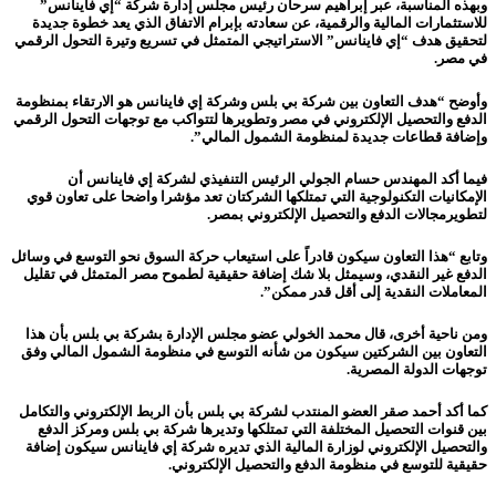
وبهذه المناسبة، عبر إبراهيم سرحان رئيس مجلس إدارة شركة “إي فاينانس”
للاستثمارات المالية والرقمية، عن سعادته بإبرام الاتفاق الذي يعد خطوة جديدة
لتحقيق هدف “إي فاينانس” الاستراتيجي المتمثل في تسريع وتيرة التحول الرقمي
في مصر.
وأوضح “هدف التعاون بين شركة بي بلس وشركة إي فاينانس هو الارتقاء بمنظومة
الدفع والتحصيل الإلكتروني في مصر وتطويرها لتتواكب مع توجهات التحول الرقمي
وإضافة قطاعات جديدة لمنظومة الشمول المالي”.
فيما أكد المهندس حسام الجولي الرئيس التنفيذي لشركة إي فاينانس أن
الإمكانيات التكنولوجية التي تمتلكها الشركتان تعد مؤشرا واضحا على تعاون قوي
لتطويرمجالات الدفع والتحصيل الإلكتروني بمصر.
وتابع “هذا التعاون سيكون قادراً على استيعاب حركة السوق نحو التوسع في وسائل
الدفع غير النقدي، وسيمثل بلا شك إضافة حقيقية لطموح مصر المتمثل في تقليل
المعاملات النقدية إلى أقل قدر ممكن”.
ومن ناحية أخرى، قال محمد الخولي عضو مجلس الإدارة بشركة بي بلس بأن هذا
التعاون بين الشركتين سيكون من شأنه التوسع في منظومة الشمول المالي وفق
توجهات الدولة المصرية.
كما أكد أحمد صقر العضو المنتدب لشركة بي بلس بأن الربط الإلكتروني والتكامل
بين قنوات التحصيل المختلفة التي تمتلكها وتديرها شركة بي بلس ومركز الدفع
والتحصيل الإلكتروني لوزارة المالية الذي تديره شركة إي فاينانس سيكون إضافة
حقيقية للتوسع في منظومة الدفع والتحصيل الإلكتروني.