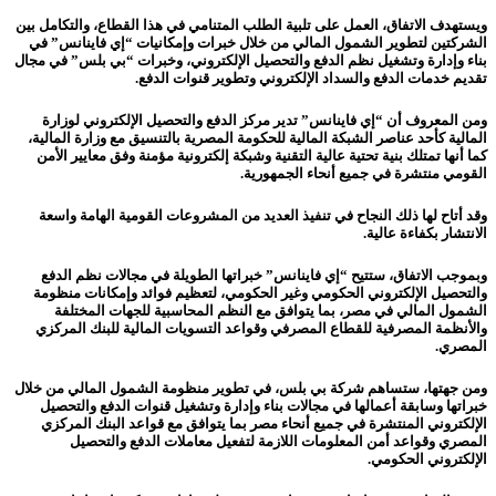
ويستهدف الاتفاق، العمل على تلبية الطلب المتنامي في هذا القطاع، والتكامل بين
الشركتين لتطوير الشمول المالي من خلال خبرات وإمكانيات “إي فاينانس” في
بناء وإدارة وتشغيل نظم الدفع والتحصيل الإلكتروني، وخبرات “بي بلس” في مجال
تقديم خدمات الدفع والسداد الإلكتروني وتطوير قنوات الدفع.
ومن المعروف أن “إي فاينانس” تدير مركز الدفع والتحصيل الإلكتروني لوزارة
المالية كأحد عناصر الشبكة المالية للحكومة المصرية بالتنسيق مع وزارة المالية،
كما أنها تمتلك بنية تحتية عالية التقنية وشبكة إلكترونية مؤمنة وفق معايير الأمن
القومي منتشرة في جميع أنحاء الجمهورية.
وقد أتاح لها ذلك النجاح في تنفيذ العديد من المشروعات القومية الهامة واسعة
الانتشار بكفاءة عالية.
وبموجب الاتفاق، ستتيح “إي فاينانس” خبراتها الطويلة في مجالات نظم الدفع
والتحصيل الإلكتروني الحكومي وغير الحكومي، لتعظيم فوائد وإمكانات منظومة
الشمول المالي في مصر، بما يتوافق مع النظم المحاسبية للجهات المختلفة
والأنظمة المصرفية للقطاع المصرفي وقواعد التسويات المالية للبنك المركزي
المصري.
ومن جهتها، ستساهم شركة بي بلس، في تطوير منظومة الشمول المالي من خلال
خبراتها وسابقة أعمالها في مجالات بناء وإدارة وتشغيل قنوات الدفع والتحصيل
الإلكتروني المنتشرة في جميع أنحاء مصر بما يتوافق مع قواعد البنك المركزي
المصري وقواعد أمن المعلومات اللازمة لتفعيل معاملات الدفع والتحصيل
الإلكتروني الحكومي.