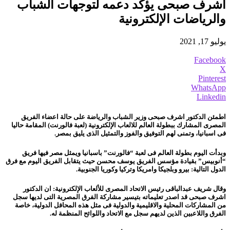
اشرف صبحى يؤكد دعمه لتوجهات الشباب
والرياضات الإلكترونية
يوليو 17, 2021
Facebook
X
Pinterest
WhatsApp
Linkedin
اطمئن الدكتور اشرف صبحى وزير الشباب والرياضة على حالة اعضاء الفريق
المصرى المشارك ببطولة العالم للالعاب الإلكترونية (لعبة فالورنت) المقامة حاليا
فى اسبانيا، وتمنى لهم التوفيق والفوز والتمثيل الذى يليق بمصر.
وبدأت اليوم بطولة العالم فى لعبة “فالورنت”
باسبانيا ويمثل مصر فيها فريق
“أنوبيس” بقيادة مؤسس الفريق يوسف محسن حيث يتقابل الفريق اليوم مع فرق
الدول التالية:
بيرو وبلجيكا وامريكا وتركيا وكوريا الجنوبية.
وقال شريف عبدالباقى
رئيس
الاتحاد المصرى للألعاب الإلكترونية:
ان الدكتور
اشرف
صبحى
قد اصدر تعليماته بتيسير مشاركة الفرق المصرية التى لديها سجل
من المشاركات المحلية والاقليمية والدولية فى مثل هذه المحافل الدولية، خاصة
الفرق واللاعبين الذين لديهم سجل مع الاتحاد واللوائح المنظمة له.