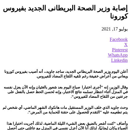
إصابة وزير الصحة البريطانى الجديد بفيروس
كورونا
يوليو 17, 2021
Facebook
X
Pinterest
WhatsApp
Linkedin
أعلن اليوم وزير الصحة البريطاني الجديد، ساجد جاويد،، أنه أصيب بفيروس كورونا
ويعاني من أعراض خفيفة رغم تلقيه اللقاح المضاد للفيروس.
وقال الوزير، إنه ”أجرى اختبارا صباح اليوم بعد شعور بالغثيان وإنه الآن يعزل نفسه
في المنزل أثناء انتظار تسلمه نتائج الاختبار، وإنه لحسن الحظ حصل بالفعل على
جرعتين من اللقاح المضاد للفيروس“.
وحث جاويد الذي خلف الوزير المستقيل مات هانكوك الشهر الماضي، أي شخص لم
يتم تطعيمه عليه ”التقدم للحصول على حقنة للحماية من المرض“.
وأضاف ”كنت أشعر بالضيق بعض الشيء الليلة الماضية، لذلك أجريت اختبارا هذا
الصباح وكان إيجابيًا، لذلك أنا الآن أعزل نفسي في المنزل مع عائلتي حتى أحصل