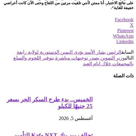
على نتائج الاختبار، أنا ممتن لأنني تلقيت مرتين من اللقاح وحتى الآن كانت أعراضي
خفيفة للغاية“.
Facebook
X
Pinterest
WhatsApp
Linkedin
السابق
الرئيس بشار الأسد يؤدى اليمين الدستورية لولاية رابعة
التالي
وزير التموين يصدر توجيهات مباشرة ‏بتوفير اللحوم والسلع
بالمجمعات خلال ايام العيد
ذات الصلة
الخميس.. بدء طرح السكر الحر بسعر
25 جنيهًا للكيلو
أغسطس 5, 2026
تحالف بين بنك NXT وKaf للتأمين