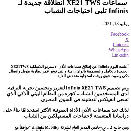
سماعات XE21 TWS انطلاقة جديدة لـ
Infinix تلبى احتياجات الشباب
يوليو 18, 2021
Facebook
X
Pinterest
WhatsApp
Linkedin
أعلنت اليوم Infinix عن إطلاق سماعات الأذن الاستريو اللاسلكية XE21TWS
الجديدة بالكامل والمصممة بألوان زاهية والتي توفر عمر بطارية طويل واتصال
ذكي وصوت قوي ووقت استجابة منخفض للغاية.
وتم تصميم Infinix XE21 TWS لتعزيز وتحسين تجربة الترفيه
لدى المستخدمين الشباب، كجزء من النظام البيئي الذكي الذي
تسعى انفينكس لتدشينه فى السوق المصري.
لذلك تعد سماعات الأذن الأداة الصوتية الأكثر استخدامًا بناءً على
دراساتنا المتعمقة لاحتياجات المستهلكين من الشباب.
و
من جانبه قال بن-جامين المدير العام لشركة Infinix Mobility: “توافقاً مع