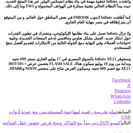
واتخذت Infinix خطوة مهمة في بناء نظام انفينكس البيئي عبر هذا المنتج الجديد،
حيث يبدأ النظام الحالي بتقنية مبتكرة في الهواتف المحمولة و TWS وما إلى ذلك.
كما أطلقت Infinix لابتوب INBOOK في بعض المناطق حول العالم، و من المتوقع
أن يتم إطلاقه في مصر بنهاية العام الجاري.
ولا تزال Infinix تعمل على بناء نظامها الإيكولوجي، وتشترك في تطوير القدرات
حول ابتكار جديد: العمل بشكل تعاوني وتنافسي لدعم المنتجات الجديدة، وتلبية
احتياجات العملاء، وفي النهاية دمج الجولة التالية من الابتكارات لتقديم أفضل منتج
للمستخدم.
وستتوفر Infinix XE21 بالسوق المصري في 17 يوليو الجاري بسعر 499 جنيه
وبداية من يوم 18 يوليو سيكون هناك FLASH SALE يتضمن عرض HOT10S +
XE21 مع خصم 400 جنيه، وسيكون العرض متاح على منصتي NOON وXPARK.
Facebook
X
Pinterest
WhatsApp
Linkedin
السابق
حملة تخريبية رقمية لمهاجمة المستخدمين مع عودة أدوات
USB
التالي
إكسبو 2020 دبى يبدأ بيع التذاكر ويتيح فرص حضور حفل افتتاحه