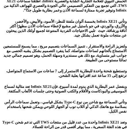
الحمض النووي للعلامة التجارية الشابة والعصرية Infinix، أطلقنا سماعات XE21
TWS، التي تجمع بين التفكير التصميمي عالي الجودة والعصري للهواتف الذكية من
Infinix وتوفير تجربة ممتازة لسماعة الأذن وعمر بطارية طويل جدًا”.
و
تأتي Infinix XE21 بخمسة ألوان ملفتة للنظر: الأسود، والأبيض، والأخضر،
والأزرق، والوردي، في جو باستيل غير مشبع لإعطاء سماعات الأذن مظهرًا أكثر
أناقة ورشاقة، حيث تلبي الاحتياجات الفردية المتنوعة لجميع أولئك الذين يبحثون
عن منتجات ملونة تعمل بشكل جيد.
ولتعزيز الراحة والاستقرار ، تتميز السماعات بتصميم مريح ، مما يسمح للمستمعين
الاستمتاع بألحانهم لساعات متواصلة، كما ينفرد التصميم بشكل يشبه الحصى مع
جوانب غير متساوية، مع ذلك هي مستديرة وسهلة الحمل، وهو تصميم جمالي جديد
تمامًا مستوحى من الطبيعة.
وتستطيع شحنة واحدة للبطارية الاستمرار إلى 7 ساعات من الاستماع المتواصل،
ترتفع إلى 35 ساعة عند اقترانها بعلبة الشحن.
وبفضل عمر البطارية الذي يدوم لمدة أسبوع، فإنInfinix XE21 تعد مثالية لسماع
الموسيقى والبودكاست والأفلام والكتب الصوتية وحتى جلسات الألعاب المكثفة.
و
تأتي السماعة مع شاحن من نوع Type-C بشكل قياسي ، وتعمل سماعات الرأس
بسلاسة مع هاتفك الذكي أو اللاب توب أو الجهاز اللوحي ويمكن شحنها باستخدام
نفس الكبل.
وتعد Infinix XE21 واحدة من عدد قليل من منتجات TWS التي تدعم شحن Type-C
في هذه الفئة السعرية ، مما يوفر أقصى قدر من الراحة للعملاء.