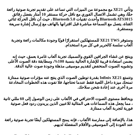
وتأتي XE21 مع مجموعة من الميزات التي تساعد على تقديم تجربة صوتية رائعة
حقًا، وهي تشمل الاتصال الفوري مع ناقل حركة مستقر 10 أمتار بفضل رقائق
Bluetooth ATS3015 وأحدث تقنيات Bluetooth 5.0 ، حيث أن ناقل الحركة ثنائي
القناة، يتصل مع السماعة مباشرة قبل اقترانها بالهاتف مع إرسال إشارة سريعة
ومستقرة.
وستوفر XE21 TWS للمستهلكين استقرارًا قويًا وجودة مكالمات رائعة وتجربة
ألعاب سلسة كالحرير في كل مرة استخدام.
وينتج عن غشاء الجرافين القوي والسميك تجربة ألعاب غامرة بعمق، حيث إنه
يضمن استعادة قريبة للإشارة الحالية بنسبة 100%، ومطابقة دقة الصوت الأعلى
وتشويه الصوت المنخفض لتقديم موسيقى مذهلة وجودة صوت عالية الدقة.
وتتمتع Infinix XE21 بقدرة توطين الصوت الذي ينتج عنه مؤثرات صوتية ممتازة
تمنحك ميزة داخل اللعبة فقط عندما تحتاجها، فلا تفوت هذه الخطوات المخادعة
مرة أخرى عند إعادة شحن سلاحك.
ويحافظ مستوى الصوت الاحترافي في الألعاب على زمن الوصول إلى 60 مللي ثانية
، مما يجعل هذه السماعات هي المثالية للاعبين الذين يريدون ردود فعل صوتية
فورية لتجربة ألعاب ممتازة.
هذا، بالإضافة إلى ممارسة الألعاب ، فإنه يمنح المستهلكين أيضًا تجربة صوتية رائعة
عند العودة إلى الموسيقى والأفلام المفضلة لديهم.