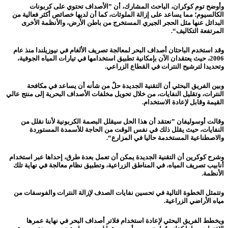
وأوضح توم كوكران، الباحث المشارك، أن ”الأصداف تحتوي على كربونات
الكالسيوم؛ مما يساعد على إزالة الملوثات، كما أن لديها خصائص أكثر فعالية من
البدائل عنها مثل الحجر الجيري المستخرج من باطن الأرض، والأنظمة الأخرى
المرتفعة التكاليف“.
وقد استخدم
الباحثان
أصداف البحر لمعالجة تصريف الألغام في نيوزيلندا منذ عام
2006، حيث يعتقدان الآن بإمكانية تطبيق استخدامها في تيارات المياه الجوفية،
وتحديدا لترشيح النترات في القطاع الزراعي.
وبين الفريق البحثي أن التقنية الجديدة حلٌ من شأنه أن يساعد في مكافحة
النترات، وتقليل النفايات، من خلال تحويل مخلفات الأصداف البحرية إلى منتج عالي
القيمة وقابل لإعادة الاستخدام.
وقالت أوسوليفان ”نعتقد أن هذا الحل سيقلل البصمة الكربونية لأننا نقلل من
النفايات، حيث يقلل ذلك في نفس الوقت من الحاجة للأسمدة المستوردة
والاصطناعية المستخدمة حاليا في المزارع“.
وشرح كوكرين أن التقنية الجديدة يمكن أن تعمل بعدة طرق، إحداها عبر استخدام
أنابيب تصريف المياه، في المناطق الزراعية، وتطبيق نظام معالجة في نهاية تلك
الأنظمة.
وتتمثل الخطوة التالية في تحسين نفايات الصدف لإزالة النترات والفوسفات من
مياه الأراضي الزراعية.
ويخطط الفريق البحثي لإعادة استخدام فلاتر أصداف البحر في نهاية عمرها