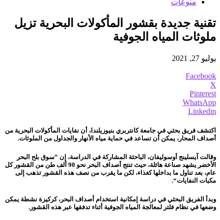
منوعات
تقنية جديدة بقشور المأكولات البحرية‎ تزيل
ملوثات المياه الجوفية
يوليو 27, 2021
Facebook
X
Pinterest
WhatsApp
Linkedin
اكتشف فريق بحثي في جامعة كانتربري بنيوزيلندا، أن نفايات المأكولات البحرية من
أصداف المحار، يمكن أن تساعد في حماية مياه الأنهار والجداول من الملوثات.
وقالت آيسلينج أوسوليفان، الباحثة المشاركة في الدراسة، إن ”سوق بلح البحر
الأخضر يشهد صناعة هائلة، حيث تنتج أصداف البحر نحو 90 ألف طن من القشور كل
عام، بعد تناول ما بداخلها كغذاء، لكن ما يقرب من نصف هذه القشور تذهب إلى
مكبات النفايات“.
وبدأ الفريق البحثي في دراسة إمكانية استخدام أصداف البحر، كركيزة نشطة يمكن
وضعها في نظام فلتر لمعالجة المياه الجوفية أثناء تدفقها عبر هذه القشور.