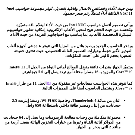
ومن حيث الأداء وخصائص الاتصال وقابلية التعديل، تُوفر مجموعة حواسيب
Intel
NUC 11
الفائقة أداءً مُذهلاً رغم صغر حجمها.
ويأتي تصميم أفضل حواسيب Intel NUC من حيث الأداء ليقدّم باقة متميّزة
ومُحسنة من حيث الحجم تتيح لمحبي الألعاب الإلكترونية إمكانية تطوير حواسيبهم
المبتكرة المخصصة للألعاب، بما يتناسب مع احتياجاتهم الفريدة من حيث الأداء.
ويذخر الحاسوب الجديد برصيد هائل من المزايا التي تتوفر عادة في أجهزة ألعاب
الفيديو الأكبر حجماً، وخيارات التصميم القابلة للتخصيص، حيث تحتوي حقيبته
الصغيرة بحجم 8 ليتر على أحدث المكوّنات.
ويتميّز الجهاز بقدرات فائقة بفضل المعالج ثُماني النواة من الجيل الـ 11 Intel®
Core™ i9 والمزود بـ 16 مساراً مختلفاً مع تردد يصل إلى 5.0 جيجاهرتز.
كما تتوفر هذه الحواسيب بمعالجات غير مقفولة من
[1]
الجيل 11 من طراز Intel®
Core™ i7. ويشتمل الحاسوب أيضاً على المميزات التالية:
اثنان من منافذ Thunderbolt 4، وخاصية Wi-Fi 6E، ومنفذ إيثرنت 2.5
جيجابايت من إنتل، ومصدر طاقة داخلي باستطاعة 650 واط.
مجموعة متكاملة من وحدات معالجة الرسوميات وما يصل إلى 64 جيجابايت
من الذواكر ثُنائية القناة وغيرها من خيارات التخزين الهائلة بفضل أربعة من
منافذ 2 التي يذخر بها الجهاز.