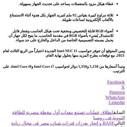
غطاء هيكل مزود بالمفصلات يساعد على تحديث الجهاز بسهولة.
ثلاثة مراوح كبيرة بقياس 92 ملم لتبريد الجهاز بكل هدوء أثناء الاستمتاع
بالألعاب الإلكترونية لساعات طويلة.
أضواء RGB قابلة للتخصيص ومخفية تحت هيكل الحاسب وشعار قابل
للاستبدال يُضيء بأضواء RGB في مقدمة الحاسب، ما يتيح لكل جهاز أن
يحمل بصمته التصميمية الخاصة من الداخل والخارج على حد سواء.
ومن المتوقع أن تتوفر حواسيب Intel NUC 11 الجديدة اعتباراً من الربع الثالث لعام
2021، مع توقعات بطرح المزيد منها بحلول نهاية العام.
وتبدأ أسعارها من 1,150 و1,350 دولار لحواسيب Intel Core i7 وIntel Core i9، على
الترتيب.
Facebook
X
Pinterest
WhatsApp
Linkedin
السابق
انطلاق عمليات تصنيع معدات أول محطة مصرية للطاقة
النووية فى روسيا
التالي
BASF و إنجاز بعززان قدرات شباب مصر فى مجال ريادة