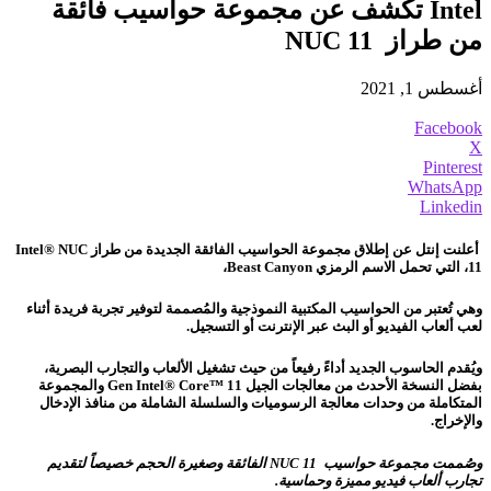
Intel تكشف عن مجموعة حواسيب فائقة
من طراز NUC 11
أغسطس 1, 2021
Facebook
X
Pinterest
WhatsApp
Linkedin
أعلنت إنتل عن إطلاق مجموعة الحواسيب الفائقة الجديدة من طراز Intel® NUC
11، التي تحمل الاسم الرمزي Beast Canyon،
وهي تُعتبر من الحواسيب المكتبية النموذجية والمُصممة لتوفير تجربة فريدة أثناء
لعب ألعاب الفيديو أو البث عبر الإنترنت أو التسجيل.
ويُقدم الحاسوب الجديد أداءً رفيعاً من حيث تشغيل الألعاب والتجارب البصرية،
بفضل النسخة الأحدث من معالجات الجيل 11 ™Gen Intel® Core والمجموعة
المتكاملة من وحدات معالجة الرسوميات والسلسلة الشاملة من منافذ الإدخال
والإخراج.
وصُممت مجموعة حواسيب
NUC 11
الفائقة وصغيرة الحجم خصيصاً لتقديم
تجارب ألعاب فيديو مميزة وحماسية.