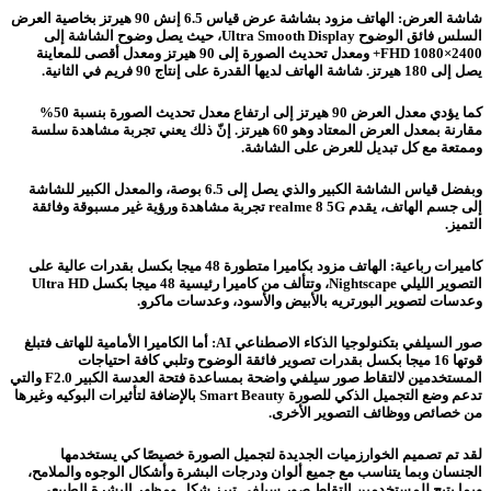
شاشة العرض: الهاتف مزود بشاشة عرض قياس 6.5 إنش 90 هيرتز بخاصية العرض
السلس فائق الوضوح Ultra Smooth Display، حيث يصل وضوح الشاشة إلى
2400×1080 FHD+ ومعدل تحديث الصورة إلى 90 هيرتز ومعدل أقصى للمعاينة
يصل إلى 180 هيرتز. شاشة الهاتف لديها القدرة على إنتاج 90 فريم في الثانية.
كما يؤدي معدل العرض 90 هيرتز إلى ارتفاع معدل تحديث الصورة بنسبة 50%
مقارنة بمعدل العرض المعتاد وهو 60 هيرتز. إنّ ذلك يعني تجربة مشاهدة سلسة
وممتعة مع كل تبديل للعرض على الشاشة.
وبفضل قياس الشاشة الكبير والذي يصل إلى 6.5 بوصة، والمعدل الكبير للشاشة
إلى جسم الهاتف، يقدم realme 8 5G تجربة مشاهدة ورؤية غير مسبوقة وفائقة
التميز.
كاميرات رباعية: الهاتف مزود بكاميرا متطورة 48 ميجا بكسل بقدرات عالية على
التصوير الليلي Nightscape، وتتألف من كاميرا رئيسية 48 ميجا بكسل Ultra HD
وعدسات لتصوير البورتريه بالأبيض والأسود، وعدسات ماكرو.
صور السيلفي بتكنولوجيا الذكاء الاصطناعي AI: أما الكاميرا الأمامية للهاتف فتبلغ
قوتها 16 ميجا بكسل بقدرات تصوير فائقة الوضوح وتلبي كافة احتياجات
المستخدمين لالتقاط صور سيلفي واضحة بمساعدة فتحة العدسة الكبير F2.0 والتي
تدعم وضع التجميل الذكي للصورة Smart Beauty بالإضافة لتأثيرات البوكيه وغيرها
من خصائص ووظائف التصوير الأخرى.
لقد تم تصميم الخوارزميات الجديدة لتجميل الصورة خصيصًا كي يستخدمها
الجنسان وبما يتناسب مع جميع ألوان ودرجات البشرة وأشكال الوجوه والملامح،
وبما يتيح للمستخدمين التقاط صور سيلفي تبرز شكل ومظهر البشرة الطبيعي