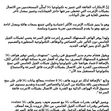
إنّ الابتكارات الفائقة التي تتميز به تكنولوجيا 5G تُمكّن المستخدمين من الاتصال
بشبكات الإنترنت التي تتخطى سرعتها حاجز الجيجابايت وتتميز بمعدل تأخر
منخفض للغاية في نقل البيانات.
وهو ما يميز شبكات الإنترنت الأكثر اعتمادية والتي تتمتع بسعات هائلة ومعدل اتاحة
مرتفع، وهو ما يقدم للمستخدمين تجربة متميزة وسلسة.
ولهذا يوفر الهاتف للمستهلك المصري إنترنت فائق السرعة ينتمي لشبكات الجيل
الخامس دون التأثير على الخصائص والوظائف التكنولوجية المتطورة والتصميم
الأنيق الذي يميز الهاتف الجديد.
ويقول هشام محرم مدير التسويق في ريلمي: “تستهدف ريلمي توفير هواتف 5G
المتطورة للمستهلك المصري، بما يوفر له أفضل تجربة ممكنة للهاتف الذكي ككل،
بالإضافة لاعتماد هواتفنا على تكنولوجيا وحلول شبكات الجيل الخامس التي تمنح
المستخدمين القدرة على الاتصال بشبكات الإنترنت فائق السرعة والاستمتاع
بتكنولوجيا المستقبل منذ الآن”.
وتابع “بالإضافة لذلك تم تزويد هاتف realme 8 5G بمعالج بيانات 5G قادر على منح
المستخدمين باقة متكاملة من المزايا والخصائص الجديدة وتقديم مستوى غير
مسبوق لأداء الهواتف الذكية مع القدرة على الاتصال بشبكات الانترنت فائقة
السرعة”.
ويتميز الهاتف ب
قدرات شبكات 5G مع تصميم نحيف: يتميز هاتف realme 5G
بخصائص وقدرات اتصالات الجيل الخامس، من خلال تزويده بأربعة أضعاف
الهوائيات بما يتيح للهاتف الدخول على شبكات 5G للإنترنت فائق السرعة.