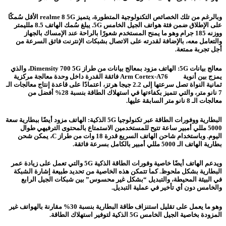
وبالرغم من تلك الخصائص التكنولوجية المتطورة، يتميز realme 8 5G الأقل سُمكًا
على الإطلاق ضمن فئة هواتف الجيل الخامس 5G. يبلغ سُمك الهاتف 8.5 ملليمتر
ووزنه 185 جرام وهو ما يمنح المستخدم شعورًا بالراحة عند الإمساك بالجهاز
والتعامل معه، بالإضافة لقدرته على الاتصال بشبكات الإنترنت فائق السرعة من
أجل تجربة ممتعة.
معالج بيانات 5G: الهاتف مزود بمعالج بيانات من طراز Dimensity 700 5G، والذي
يمزج بين أنوية Arm Cortex-A76 فائقة القدرة داخل وحدة معالجة مركزية
ثمانية النواة تصل سرعتها إلى 2.2 جيجا هرتز، اعتمادًا على قاعدة إنتاج معالجات الـ
7 نانو متر، والتي تتميز بكفاءتها في استهلاك الطاقة بنسبة 28% أفضل من
معالجات الـ 8 نانو متر السابقة عليها.
البطارية ووفورات الطاقة عبر تكنولوجيا 5G الذكية: الهاتف مزود أيضًا ببطارية سعة
5000 مللي أمبير ساعة تتيح للمستخدمين الاستمتاع بالمحتوى الترفيهي طوال
اليوم. وباستخدام شاحن الهاتف السريع قدرة 18 وات من طراز C، يمكن شحن
بطارية الهاتف الـ 5000 مللي أمبير بالكامل بسرعة فائقة.
ويدعم الهاتف أيضًا خاصية وفورات الطاقة الذكية 5G والتي تعمل على زيادة عمر
البطارية بشكل ملحوظ. كما تتمكن هذه الخاصية من تحديد طبيعة إشارة الشبكة
في البيئة المحيطة، والتبديل “بشكل غير محسوس” بين شبكات الجيل الرابع
والخامس دون أي تأخير في عملية التبديل.
وهو ما يعمل على تقليل استنزاف طاقة البطارية بنسبة 30% مقارنة بالهواتف غير
المزودة بخاصية الجيل الخامس 5G الذكية لتوفير استهلاك الطاقة.