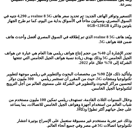
بسرعة.
التسعير وتوافر الهاتف الجديد: تم تحديد سعر هاتف realme 8 5G بـ 4,290 جنيه في
السوق المصري، وسيكون متاحاً في الأسواق بداية من اليوم، كما تم طرح الجهاز
بلونين وذاكرة 6GB+128GB
ويُعد هاتف realme 8 5G الذي تم إطلاقه في السوق المصري أفضل وأحدث هاتف
ضمن فئة هواتف 5G.
تجدر الإشارة أن 40% من حجم إنتاج هواتف ريلمي هذا العام هي عبارة عن هواتف
الجيل الخامس 5G وذلك بهدف زيادة نسبة هواتف الجيل الخامس التي تنتجها
الشركة إلى 70% خلال عام 2022.
ولتأكيد ذلك، فإنّ 90% من مخصصات البحوث والتطوير في ريلمي موجهة لتطوير
تكنولوجيا ومنتجات 5G، حيث من المقرر أن تستثمر ريلمي 300 مليون دولار
لتحسين مراكز البحوث والتطوير في الشركة على مستوى العالم من أجل الترويج
لتكنولوجيا الجيل الخامس.
وخلال السنوات الثلاث القادمة، تستهدف ريلمي تمكين 100 مليون مستخدم من
شباب العالم من استخدام أجهزة وهواتف الجيل الخامس للاتصالات، بما يساعد
على جعل حياتهم أكثر تطورًا وذكاءًا.
وذلك عبر تجربة مستخدم غير مسبوقة ستعمل على الإسراع بوتيرة انتشار
تكنولوجيا اتصالات 5G في مصر وفي جميع أنحاء العالم.