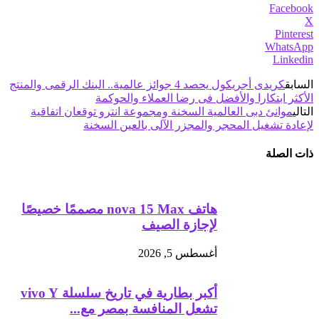
Facebook
X
Pinterest
WhatsApp
Linkedin
السابق
كريدى أجريكول يحصد 4 جوائز عالمية.. البنك الرقمى والمنتج
الأكثر ابتكارا والأفضل فى رضا العملاء والحوكمة
التالي
موانئ دبى العالمية السخنة ومجموعة انترو توقعان اتفاقية
لإعادة تشغيل المحجر والمجزر الآلى بالعين السخنة
ذات الصلة
هاتف nova 15 Max مصممًا خصيصًا
لإجازة الصيف
أغسطس 5, 2026
أكبر بطارية في تاريخ سلسلة vivo Y
تشعل المنافسة بمصر مع...