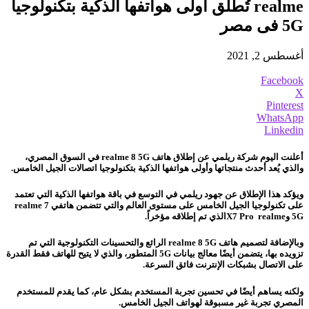
realme تُطلق أولى هواتفها الذكية بتكنولوجيا
5G فى مصر
أغسطس 2, 2021
Facebook
X
Pinterest
WhatsApp
Linkedin
أعلنت اليوم شركة ريلمي عن إطلاق هاتف realme 8 5G في السوق المصري،
والذي يُعد أحدث منتجاتها وأولى هواتفها الذكية بتكنولوجيا اتصالات الجيل الخامس.
ويؤكد هذا الإطلاق عن جهود ريلمي في التوسع في باقة هواتفها الذكية التي تعتمد
على تكنولوجيا الجيل الخامس على مستوى العالم
والتي تتضمن هاتفي realme 7
5G وX7 Pro realmeالذي تم إطلاقه مؤخراً.
وبالإضافة لتصميم هاتف realme 8 5G الرائع والتحسينات التكنولوجية التي تم
تزويده بها، يتضمن أيضًا معالج بيانات 5G المتطور، والذي لا يتيح للهاتف فقط القدرة
على الاتصال بشبكات الإنترنت فائق السرعة.
ولكنه يساهم أيضًا في تحسين تجربة المستخدم بشكل عام، كما يقدم للمستخدم
المصري تجربة غير مسبوقة لهواتف الجيل الخامس.