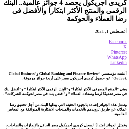
كريدى أجريكول يحصد 4 جوائز عالمية.. البنك
الرقمى والمنتج الأكثر ابتكارا والأفضل فى
رضا العملاء والحوكمة
أغسطس 1, 2021
Facebook
X
Pinterest
WhatsApp
Linkedin
أعلنت مؤسستي
Global Banking and Finance Review”
و”
Global Business
Outlook
” عن حصول كريدي أجريكول مصر على أربعة جوائز مرموقة.
وهي “
المنتج المصرفي الأكثر ابتكارا”
و”البنك الرقمي الأكثر ابتكارا ” و”أفضل بنك
في مصر تحقيقًا لرضا وسعادة العملاء ” و”أفضل بنك في مصر لحوكمة الشركات” .
وتمثل هذه الجوائز إشادة بالجهود الحثيثة التي يبذلها البنك من أجل تحقيق رضا
عملائه عن طريق تزويدهم بالخدمات والمنتجات الابتكارية المتوافقة مع المعايير
العالمية.
وتمثل الجوائز امتدادًا لسجل كريدي أجريكول مصر الحافل بالإنجازات والنجاحات،