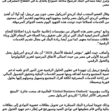
وتبرز أيضًا مساعي البنك لترسيخ مكانته كنموذج يحتذى به في القطاع المصرفى فى
مصر.
وقال العضو المنتدب لبنك كريدي أجريكول مصر، جون بيير ترينيل: أود أولا أن أهنئ
موظفي كريدي أجريكول مصر وأشيد بمجهوداتهم وتفانيهم لتقديم أعلى مستوى
من الخدمات لعملائنا حيث توجت هذه الجهود اليوم بحصد الجوائز المرموقة.
وتابع “ونحن نعتبر هذه الجوائز من مؤسسات إعلامية عالمية بارزة انعكاسًا للنجاح
الفعلي لاستراتيجية البنك التي ترتكز على تحقيق رضا العملاء في المقام الأول وبناء
علاقات مستدامة معهم. كما تبرز أيضا ريادة البنك في مجال تقديم الخدمات
الرقمية”.
وأضاف، حيث أظهر “مؤشر أنشطة الأعمال 2020” أن بنك كريدي أجريكول يحتل
المرتبة الأولى في مصر من حيث اجمالى الانفاق المرصود لتعزيز التكنولوجيا
والتحول الرقمي.
وأوضح ترينيل إن جهودنا في تطوير الحلول الرقمية تعزز الدور الذي نلعبه لدعم
تنمية المجتمع وخدمة أهدافه ومنها تعميم الخدمات البنكية وتحقيق الشمول المالي
عبر إتاحة الخدمات المصرفية لكافة أفراد المجتمع وتسهيل وصولهم إليها بحلول
فورية وبسيطة.
وكانت مؤسسة
‘Global Business Outlook’
العالمية قد منحت جائزة “المنتج
المصرفى الأكثر ابتكارا” لكريدي أجريكول مصر.
وذلك تتويجا لمبادرة البنك المبتكرة عن تحويل بطاقات عضوية النوادي إلى بطاقات
بنكية والتي قام بتطبيقها في نوادي الصيد وسبورتنج في إطار دعم جهود التحول نحو