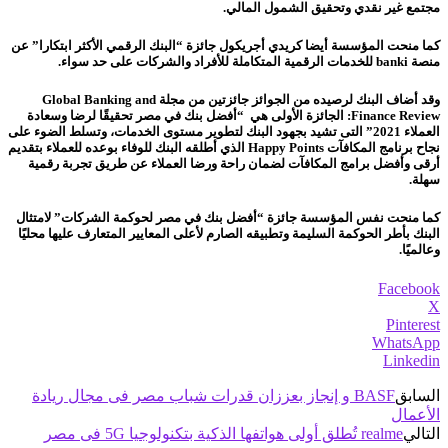
مجتمع غير نقدي وتحقيق الشمول المالي.
كما منحت المؤسسة أيضا كريدي أجريكول جائزة “البنك الرقمي الأكثر ابتكارا” عن
منصة
banki
للخدمات الرقمية المتكاملة للأفراد والشركات على حد سواء.
وقد أضاف البنك لرصيده من الجوائز جائزتين من مجلة
Global Banking and
Finance Review
: الجائزة الأولى هي “أفضل بنك في مصر تحقيقًا لرضا وسعادة
العملاء 2021” التى تشيد بجهود البنك لتطوير مستوى الخدمات، وتسلط الضوء على
نجاح برنامج المكافآت
Happy Points
الذي أطلقه البنك للوفاء بوعده للعملاء بتقديم
أرقى وأفضل برامج المكافآت لضمان راحة ورضا العملاء عن طريق تجربة رقمية
سهلة.
كما منحت نفس المؤسسة جائزة “أفضل بنك في مصر لحوكمة الشركات” لامتثال
البنك بأطر الحوكمة السليمة وتطبيقه الصارم لأعلى المعايير المتعارف عليها محليًا
وعالميًا.
Facebook
X
Pinterest
WhatsApp
Linkedin
السابق
BASF و إنجاز بعززان قدرات شباب مصر فى مجال ريادة
الأعمال
التالي
realme تُطلق أولى هواتفها الذكية بتكنولوجيا 5G فى مصر