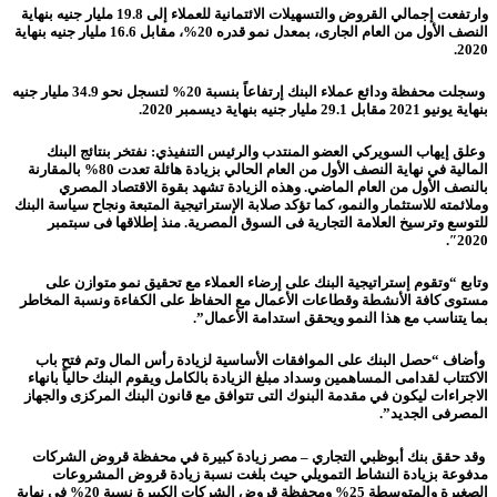
وارتفعت إجمالي القروض والتسهيلات الائتمانية للعملاء إلى 19.8 مليار جنيه بنهاية
النصف الأول من العام الجارى، بمعدل نمو قدره 20%، مقابل 16.6 مليار جنيه بنهاية
2020.
وسجلت محفظة ودائع عملاء البنك إرتفاعاً بنسبة 20% لتسجل نحو 34.9 مليار جنيه
بنهاية يونيو 2021 مقابل 29.1 مليار جنيه بنهاية ديسمبر 2020.
وعلق إيهاب السويركي العضو المنتدب والرئيس التنفيذي
: نفتخر بنتائج البنك
المالية في نهاية النصف الأول من العام الحالي بزيادة هائلة تعدت 80% بالمقارنة
بالنصف الأول من العام الماضي. وهذه الزيادة تشهد بقوة الاقتصاد المصري
وملائمته للاستثمار والنمو، كما تؤكد صلابة الإستراتيجية المتبعة ونجاح سياسة البنك
للتوسع وترسيخ العلامة التجارية فى السوق المصرية. منذ إطلاقها فى سبتمبر
2020″.
وتابع “وتقوم إستراتيجية البنك على إرضاء العملاء مع تحقيق نمو متوازن على
مستوى كافة الأنشطة وقطاعات الأعمال مع الحفاظ على الكفاءة ونسبة المخاطر
بما يتناسب مع هذا النمو ويحقق استدامة الأعمال”.
وأضاف “حصل البنك على الموافقات الأساسية لزيادة رأس المال وتم فتح باب
الاكتتاب لقدامى المساهمين وسداد مبلغ الزيادة بالكامل ويقوم البنك حالياً بانهاء
الاجراءات ليكون في مقدمة البنوك التى تتوافق مع قانون البنك المركزى والجهاز
المصرفى الجديد”.
وقد
حقق بنك أبوظبي التجاري – مصر زيادة كبيرة في محفظة قروض الشركات
مدفوعة بزيادة النشاط التمويلي حيث بلغت نسبة زيادة قروض المشروعات
الصغيرة والمتوسطة 25% ومحفظة قروض الشركات الكبيرة نسبة 20% في نهاية