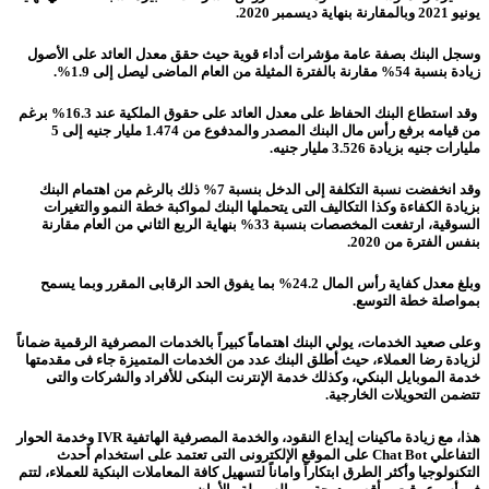
يونيو 2021 وبالمقارنة بنهاية ديسمبر 2020.
وسجل البنك بصفة عامة مؤشرات أداء قوية حيث حقق معدل العائد على الأصول
زيادة بنسبة 54% مقارنة بالفترة المثيلة من العام الماضى ليصل إلى 1.9%.
وقد استطاع البنك الحفاظ على معدل العائد على حقوق الملكية عند 16.3% برغم
من قيامه برفع رأس مال البنك المصدر والمدفوع من 1.474 مليار جنيه إلى 5
مليارات جنيه بزيادة 3.526 مليار جنيه.
وقد انخفضت نسبة التكلفة إلى الدخل بنسبة 7% ذلك بالرغم من اهتمام البنك
بزيادة الكفاءة وكذا التكاليف التى يتحملها البنك لمواكبة خطة النمو والتغيرات
السوقية، ارتفعت المخصصات بنسبة 33% بنهاية الربع الثاني من العام مقارنة
بنفس الفترة من 2020.
وبلغ معدل كفاية رأس المال 24.2% بما يفوق الحد الرقابى المقرر وبما يسمح
بمواصلة خطة التوسع.
وعلى صعيد الخدمات، يولي البنك
اهتماماً كبيراً بالخدمات المصرفية الرقمية ضماناً
لزيادة رضا العملاء، حيث أطلق البنك عدد من الخدمات المتميزة جاء فى مقدمتها
خدمة الموبايل البنكي، وكذلك خدمة الإنترنت البنكى للأفراد والشركات والتى
تتضمن التحويلات الخارجية.
هذا، مع زيادة ماكينات إيداع النقود، والخدمة المصرفية الهاتفية
IVR
وخدمة الحوار
التفاعلي
Chat Bot
على الموقع الإلكترونى التى تعتمد على استخدام أحدث
التكنولوجيا وأكثر الطرق ابتكاراً واماناً لتسهيل كافة المعاملات البنكية للعملاء، لتتم