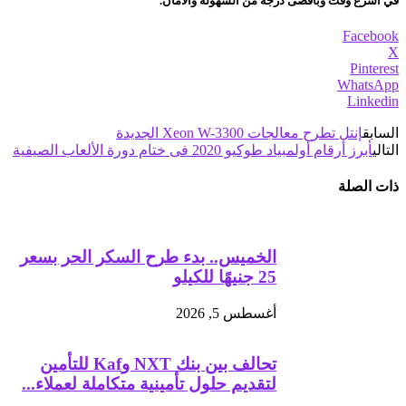
في أسرع وقت وبأقصى درجة من السهولة والأمان.
Facebook
X
Pinterest
WhatsApp
Linkedin
السابق
إنتل تطرح معالجات Xeon W-3300 الجديدة
التالي
أبرز أرقام أولمبياد طوكيو 2020 فى ختام دورة الألعاب الصيفية
ذات الصلة
الخميس.. بدء طرح السكر الحر بسعر
25 جنيهًا للكيلو
أغسطس 5, 2026
تحالف بين بنك NXT وKaf للتأمين
لتقديم حلول تأمينية متكاملة لعملاء...