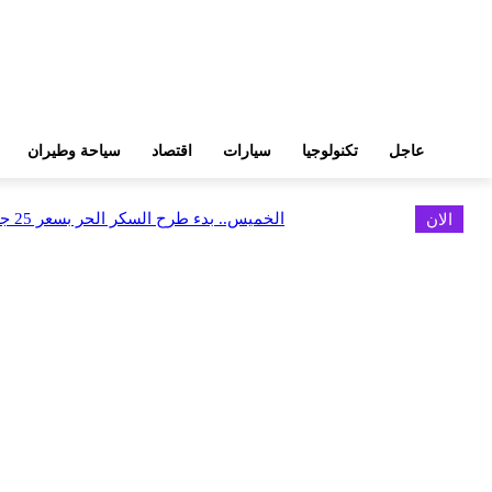
عاجل
تكنولوجيا
سيارات
اقتصاد
سياحة وطيران
الان
الخميس.. بدء طرح السكر الحر بسعر 25 جنيهًا للكيلو
اخر الاخبار
البنك العربي يطلق حملة الاسترداد النقدي الصيفية
أغسطس 6, 2026
سيتي إيدج توقع شراكة مع ڤودافون مصر لتوفير خدمات Triple Play الذكية بمشروع داون تاون بالعلمين الجديدة
أغسطس 6, 2026