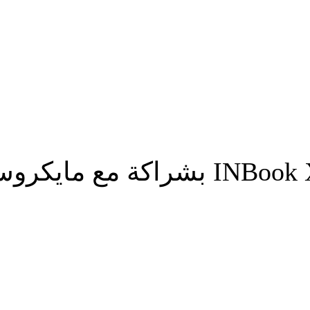
 ضمن مشروع «أوجامي»
شارك