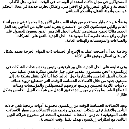
للمستهلكين في مجال حالات استخدام الوسائط في الوقت الفعلي، مثل الألعاب
السحابية والواقع المعزز والواقع الافتراضي، وإطلاق تجارب جديدة في مجال التحكم
عن بعد، وأتمتة التنقل، والتحكم الصناعي.
وفضلًا عن 2.5 مليار مستخدم من هواة اللعب على الأجهزة المحمولة في جميع أنحاء
العالم والذين سيتمكنون الآن من الاستمتاع بتجربة لعب خالية من التأخير، يعد الحل
الجديد مثاليًا لجميع مستخدمي تقنيات الجيل الخامس الذين يسعون للحصول على
تجارب واقع ممتد غامرة. كما سيعود هذا الحل الجديد بالنفع على الشركات
والصناعات والمؤسسات والهيئات العامة.
وخاصة بعد أن أصبحت عمليات الإنتاج أو الخدمات ذات المهام الحرجة تعتمد بشكل
كبير على اتصال موثوق عالي الأداء.
وفي تعليقه على الحل الجديد، قال بير نارفينغر، رئيس وحدة منتجات الشبكات في
إريكسون: “نحن مستمرون بتقديم حلول جيل خامس مبتكرة تغذي عملية تبني
شبكات الجيل الخامس وانتشارها حول العالم. كما أننا الآن ننتقل بشبكة 5G إلى
مستوى جديد من خلال الاتصالات الحساسة للوقت، التي تستطيع تزويد عملائنا
بالأدوات اللازمة لتحسين وتوسيع عروضهم للمستهلكين والمؤسسات وهيئات
القطاع العام، بما يمكنهم من زيادة تحقيق الدخل من شبكات الجيل الخامس بشكل
فعّال”.
وتعد الاتصالات الحساسة للوقت من إريكسون مجموعة أدوات برمجية تلغي حالات
التأخير والانقطاع في شبكات المحمول. وتجمع هذه الاتصالات بين معيار الاتصالات
فائقة الموثوقية ذات زمن الاستجابة المنخفض، المحدد في مشروع شراكة الجيل
الثالث، مع ابتكارات إريكسون بهدف تقليل وقت الاستجابة.