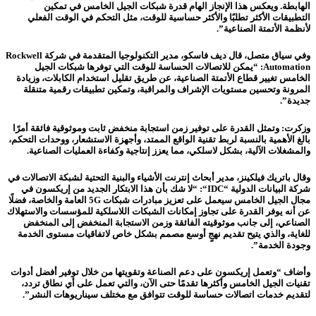
الهابطة. ويعكس هذا الإنجاز الهام قدرة شبكات الجيل الخامس في تمكين
التطبيقات الأكثر تطلبًا والأكثر حساسية للوقت، مثل التحكم في الوقت الفعلي
لأنظمة الأتمتة الصناعية”.
وفي سياق متصل، قال ديف فاسكو، مدير التكنولوجيا المتقدمة في شركة
Rockwell
Automation
: “يمكن للاتصالات الحساسة للوقت التي توفرها شبكات الجيل
الخامس تغيير قطاع الأتمتة الصناعية، عن طريق تقليل استخدام الكابلات، وزيادة
المرونة وتحسين مستويات الإشراف والمراقبة، وتمكين تطبيقات رقمية متنقلة
جديدة”.
وزكرت: وتمثل القدرة على توفير زمن استجابة منخفض ثابت وموثوقية فائقة أمرًا
بالغ الأهمية بالنسبة لربط تقنية الواقع الممتد، وأجهزة الاستشعار، ووحدات التحكم،
والمشغلات الآلية، بشكل لاسلكي، مما يعزز إنتاجية وكفاءة العمليات الصناعية.
وقال باتريك فيلكينز، مدير أبحاث إنترنت الأشياء والبنية التحتية لشبكة الاتصالات في
شركة البيانات الدولية “
IDC
“: “لا شك بأن هذا الابتكار الجديد من إريكسون في
مجال الجيل الخامس سيعمل على تعزيز مبادرات شبكات 5G العامة والخاصة، فضلًا
عن أنه يوفر القدرة على تجاوز إمكانات الشبكات اللاسلكية للمؤسسات والاستهلاك
الصناعي، إلى جانب موثوقيته الفائقة وزمن الاستجابة المنخفض إلى المنخفض
للغاية، والذي يتيح تقديم نهجٍ أوسع مصمم بشكل خاص لاتفاقيات مستوى الخدمة
وجودة الخدمة”.
وأضاف “وتعمل إريكسون على دعم الصناعة وتقويتها من خلال توفير أفضل أدوات
تقنيات الجيل الخامس وأكثرها تقدمًا حتى الآن، والتي تعمل على أي نطاق تردد،
لتقديم خدمات اتصالات حساسة للوقت تتوافق مع مختلف سيناريوهات النشر”.