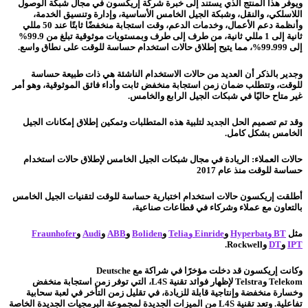
ويوفر هذا المنتج الذي يستند إلى خبرة شركة إريكسون في مجال شبكة الوصول
اللاسلكي، والنقل، وشبكة الجيل الخامس الأساسية، وإدارة وتنسيق الخدمة،
وأنظمة دعم الأعمال، وخدمات الدعم، وقت استجابة منخفضًا ثابتًا عند 50 مللي
ثانية إلى 1 مللي ثانية، من طرف إلى طرف وبمستويات موثوقية تبلغ من 99.9%
إلى 99.999%، مما يتيح إطلاق حالات استخدام حساسة للوقت على نطاق واسع.
وجدير بالذكر أن العديد من حالات الاستخدام الناشئة هي ذات طبيعة حساسة
للوقت، وتتطلب ضمان زمن استجابة منخفض ثابت وأداء فائق الموثوقية، وهو أمر
غير متاح حاليًا في شبكات الجيل الرابع والخامس.
وقد تم تصميم الحل الجديد لتلبية هذه المتطلبات وتمكين إطلاق إمكانات الجيل
الخامس بشكل كامل.
حالات العملاء: الريادة في مجال شبكات الجيل الخامس لإطلاق حالات استخدام
حساسة للوقت منذ عام 2017
أطلقت إريكسون حالات استخدام اختبارية حساسة للوقت لتقنيات الجيل الخامس
بالتعاون مع عملاء وشركاء في قطاعات صناعية،
مثل
BT
و
Hyperbat
و
Einride
و
Telia
و
Boliden
و
ABB
و
Audi
و
Fraunhofer
IPT
و
DT
و
Rockwell
.
وكانت إريكسون قد دخلت مؤخرًا في شراكة مع
Deutsche
Telekom
و
Telstra
لإظهار فوائد تقنية
L4S
، التي توفر زمن استجابة منخفض
وخسارة منخفضة وإنتاجية قابلة للزيادة، في تقليل زمن التأخر في لعبة سحابية
تفاعلية. وتعد تقنية
L4S
من الميزات الجديدة لمجموعة البرمجيات الجديدة الخاصة