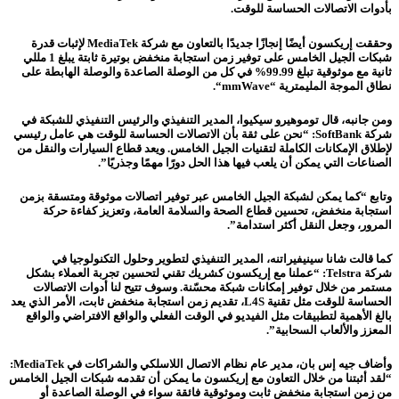
بأدوات الاتصالات الحساسة للوقت.
وحققت إريكسون أيضًا إنجازًا جديدًا بالتعاون مع شركة
MediaTek
لإثبات قدرة
شبكات الجيل الخامس على توفير زمن استجابة منخفض بوتيرة ثابتة يبلغ 1 مللي
ثانية مع موثوقية تبلغ 99.99% في كل من الوصلة الصاعدة والوصلة الهابطة على
نطاق الموجة المليمترية “
mmWave
“.
ومن جانبه، قال توموهيرو سيكيوا، المدير التنفيذي والرئيس التنفيذي للشبكة في
شركة
SoftBank
:
“نحن على ثقة بأن الاتصالات الحساسة للوقت هي عامل رئيسي
لإطلاق الإمكانات الكاملة لتقنيات الجيل الخامس. ويعد قطاع السيارات والنقل من
الصناعات التي يمكن أن يلعب فيها هذا الحل دورًا مهمًا وجذريًا”.
وتابع “كما يمكن لشبكة الجيل الخامس عبر توفير اتصالات موثوقة ومتسقة بزمن
استجابة منخفض، تحسين قطاع الصحة والسلامة العامة، وتعزيز كفاءة حركة
المرور، وجعل النقل أكثر استدامة”.
كما قالت شانا سينيفيراتنه، المدير التنفيذي لتطوير وحلول التكنولوجيا في
شركة
Telstra
: “عملنا مع إريكسون كشريك تقني لتحسين تجربة العملاء بشكل
مستمر من خلال توفير إمكانات شبكة محسّنة. وسوف تتيح لنا أدوات الاتصالات
الحساسة للوقت مثل تقنية
L4S
، تقديم زمن استجابة منخفض ثابت، الأمر الذي يعد
بالغ الأهمية لتطبيقات مثل الفيديو في الوقت الفعلي والواقع الافتراضي والواقع
المعزز والألعاب السحابية”.
وأضاف جيه إس بان، مدير عام نظام الاتصال اللاسلكي والشراكات في
MediaTek
:
“لقد أثبتنا من خلال التعاون مع إريكسون ما يمكن أن تقدمه شبكات الجيل الخامس
من زمن استجابة منخفض ثابت وموثوقية فائقة سواء في الوصلة الصاعدة أو