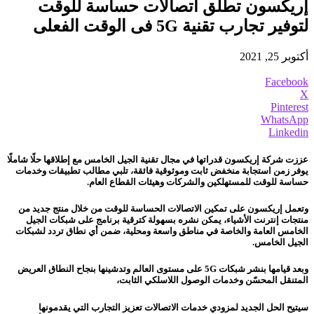
إريكسون تطلق اتصالات حساسة للوقت
لتوفير تجارب تقنية 5G فى الوقت الفعلى
أكتوبر 25, 2021
Facebook
X
Pinterest
WhatsApp
Linkedin
عززت
شركة إريكسون
قدراتها في مجال تقنية الجيل الخامس مع إطلاقها حلًا شاملًا
يوفر زمن استجابة منخفض ثابت وموثوقية فائقة، تلبي مطالب تطبيقات وخدمات
حساسة للوقت للمستهلكين والشركات وهيئات القطاع العام.
وتعمل إريكسون على تمكين الاتصالات الحساسة للوقت من خلال منتج جديد من
منتجات إنترنت الأشياء، يمكن نشره بسهولة كترقية برنامج على شبكات الجيل
الخامس العامة والخاصة في مناطق واسعة ومحلية، ضمن أي نطاق تردد لشبكات
الجيل الخامس.
وبعد قيامها بنشر شبكات 5G على مستوى العالم وتدشينها بنجاح النطاق العريض
المتنقل المحسّن وخدمات الوصول اللاسلكي الثابت،
سيتيح الحل الجديد لمزودي خدمات الاتصالات تعزيز التجارب التي يقدمونها