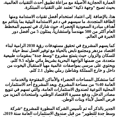
العمارة الحجازية الأصيلة مع مراعاة تطبيق أحدث التقنيات العالمية،
بحيث تصبح “وجهة ذكية” تعتمد على التقنيات المبتكرة.
هذا، بالإضافة إلى اعتماد استخدام أفضل تقنيات الاستدامة ومنها
الطاقة المتجددة، ما سيسهم في دعم الاستدامة البيئية بما يتناغم مع
أهداف مبادرة السعودية الخضراء، حيث شارك في تصميم المخطط
العام أكثر من 500 مهندساً واستشارياً، يمثلون 5 من أفضل دور
الخبرة في العالم.
كما يسهم المشروع في تحقيق مستهدفات رؤية 2030 الرامية لبناء
اقتصاد مزدهر ومجتمع نابض بالحياة مع توفير أفضل نمط حياة
للسكان والزوار، حيث يتمتع مشروع “وسط جدة” بمقومات طبيعية
متعددة، من ضمنها الواجهة البحرية بشريط مائي طوله 9.5 كلم،
ويحتوي على مرسى بمواصفات عالمية مهيأ لاستقبال اليخوت من
داخل و خارج المملكة وش
اطئ رملي بطول 2.1 كلم.
كما ستشكل المساحات الخضراء والأماكن المفتوحة والخدمات
العامة 40% من مساحة المشروع. ويعد المشروع أحد الاستثمارات
المحلية النوعية لصندوق الاستثمارات العامة، والتي تسهم في تنويع
مصادر الدخل، ودفع مسيرة الاقتصاد الوطني، واستحداث المزيد من
فرص العمل لأبناء وبنات الوطن.
الجدير بالذكر أنه تم تأسيس الشركة المطورة للمشروع “شركة
وسط جدة للتطوير” من قبل صندوق الاستثمارات العامة سنة 2019،