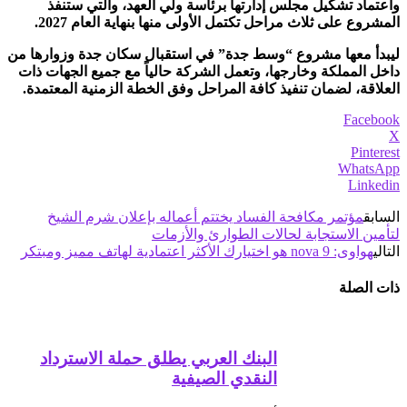
واعتماد تشكيل مجلس إدارتها برئاسة ولي العهد، والتي ستنفذ
المشروع على ثلاث مراحل تكتمل الأولى منها بنهاية العام 2027.
ليبدأ معها مشروع “وسط جدة” في استقبال سكان جدة وزوارها من
داخل المملكة وخارجها، وتعمل الشركة حالياً مع جميع الجهات ذات
العلاقة، لضمان تنفيذ كافة المراحل وفق الخطة الزمنية المعتمدة.
Facebook
X
Pinterest
WhatsApp
Linkedin
السابق
مؤتمر مكافحة الفساد يختتم أعماله بإعلان شرم الشيخ
لتأمين الاستجابة لحالات الطوارئ والأزمات
التالي
هواوى: nova 9 هو اختيارك الأكثر اعتمادية لهاتف مميز ومبتكر
ذات الصلة
البنك العربي يطلق حملة الاسترداد
النقدي الصيفية