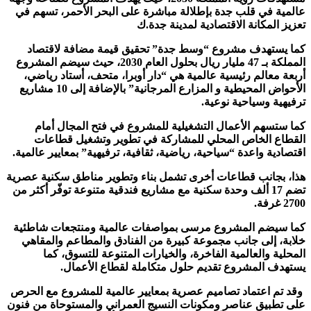
عالمية في قلب جدة بإطلالة مباشرة على البحر الأحمر، تسهم في
تعزيز المكانة الاقتصادية لمدينة جدة.
ك
كما يستهدف مشروع “وسط جدة” تحقيق قيمة مضافة لاقتصاد
المملكة بـ 47 مليار ريال بحلول العام 2030، حيث سيضم المشروع
أربعة معالم رئيسية عالمية هي “دار أوبرا، متحف، أستاد رياضي،
الأحواض المحيطية و المزارع المرجانية” بالإضافة إلى 10 مشاريع
ترفيهية وسياحية نوعية.
كما ستسهم الأعمال التشغيلية للمشروع في فتح المجال أمام
القطاع الخاص المحلي للمشاركة في تطوير وتشغيل قطاعات
اقتصادية واعدة “سياحية، رياضية، ثقافية، ترفيهية” بمعايير عالمية.
هذا، بجانب قطاعات أخرى تشمل بناء وتطوير مناطق سكنية عصرية
تضم 17 ألف وحدة سكنية مع مشاريع فندقية متنوعة توفّر أكثر من
2700 غرفة.
كما سيضم المشروع مرسى بمواصفات عالمية ومنتجعات شاطئية
خلابة، إلى جانب مجموعة كبيرة من الفنادق والمطاعم والمقاهي
المحلية والعالمية الفاخرة، والخيارات المتنوعة للتسوق، كما
يستهدف المشروع تقديم حلول متكاملة لقطاع الأعمال.
وقد تم اعتماد تصاميم عصرية بمعايير عالمية للمشروع مع الحرص
على تطبيق عناصر ومكونات النسيج العمراني والمستوحاة من فنون