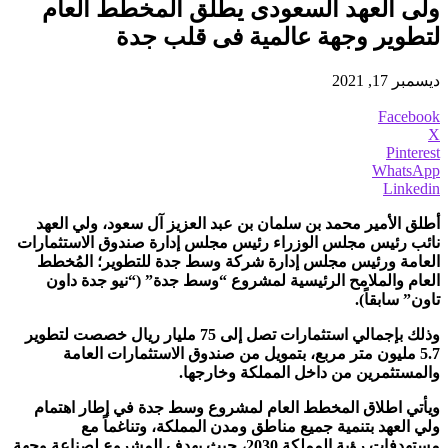
ولى العهد السعودى يطلق المخطط العام
لتطوير وجهة عالمية فى قلب جدة
ديسمبر 17, 2021
Facebook
X
Pinterest
WhatsApp
Linkedin
أطلق الأمير محمد بن سلمان بن عبد العزيز آل سعود، ولي العهد
نائب رئيس مجلس الوزراء رئيس مجلس إدارة صندوق الاستثمارات
العامة ورئيس مجلس إدارة شركة وسط جدة للتطوير؛ المُخطط
العام والملامح الرئيسية لمشروع “وسط جدة” (“نيو جدة داون
تاون” سابقاً).
وذلك بإجمالي استثمارات تصل إلى 75 مليار ريال خصصت لتطوير
5.7 مليون متر مربع، بتمويل من صندوق الاستثمارات العامة
والمستثمرين من داخل المملكة وخارجها.
ويأتي اطلاق المخطط العام لمشروع وسط جدة في إطار اهتمام
ولي العهد بتنمية جميع مناطق ومدن المملكة، وتناغماً مع
مستهدفات رؤية المملكة 2030، حيث يهدف المشروع لصناعة وجهة